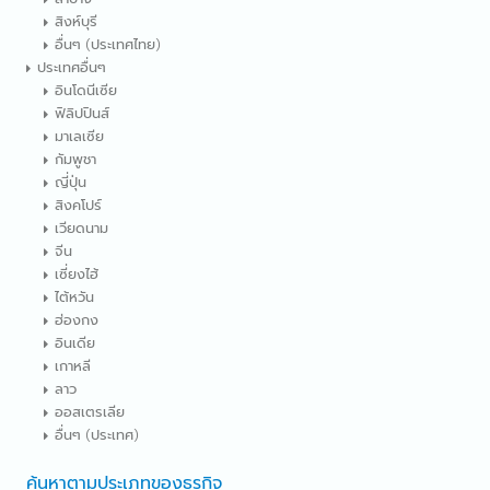
สิงห์บุรี
อื่นๆ (ประเทศไทย)
ประเทศอื่นๆ
อินโดนีเซีย
ฟิลิปปินส์
มาเลเซีย
กัมพูชา
ญี่ปุ่น
สิงคโปร์
เวียดนาม
จีน
เซี่ยงไฮ้
ไต้หวัน
ฮ่องกง
อินเดีย
เกาหลี
ลาว
ออสเตรเลีย
อื่นๆ (ประเทศ)
ค้นหาตามประเภทของธุรกิจ