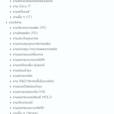
งานพัฒนาแอปพลิเคชันมือถือ
งาน Data IT
งานพรีเซลล์
งานอื่น ๆ (IT)
งานวิศกร
งานวิศวกรการผลิต (PE)
งานฝ่ายผลิต (PD)
งานประกันคุณภาพ
งานควบคุมคุณภาพการผลิต
งานควบคุม/การวางแผนการผลิต
งานออกแบบเครื่องกล
งานออกแบบวงจรไฟฟ้า
งานออโตเมชั่น/หุ่นยนต์
งานซ่อมบำรุง
งานช่างเทคนิค
งาน R&D/วิศวกรขึ้นโมเดลใหม่
งานเซอร์วิสซ่อมบำรุง
งานความปลอดภัย/HSE
งานออกแบบแม่พิมพ์ MOLD
งานวิศวกรเคมี
งานออกแบบระบบไฟฟ้า
งานอื่น ๆ (วิศวกร)