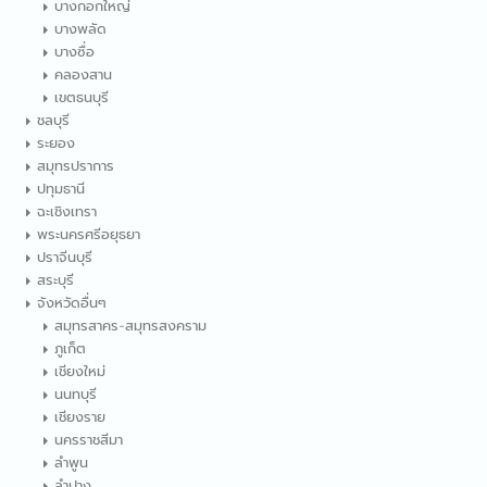
บางกอกใหญ่
บางพลัด
บางซื่อ
คลองสาน
เขตธนบุรี
ชลบุรี
ระยอง
สมุทรปราการ
ปทุมธานี
ฉะเชิงเทรา
พระนครศรีอยุธยา
ปราจีนบุรี
สระบุรี
จังหวัดอื่นๆ
สมุทรสาคร-สมุทรสงคราม
ภูเก็ต
เชียงใหม่
นนทบุรี
เชียงราย
นครราชสีมา
ลำพูน
ลำปาง