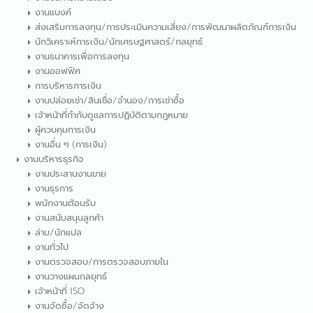
งานแบงค์
ส่งเสริมการลงทุน/การประเมินความเสี่ยง/การพัฒนาผลิตภัณฑ์การเงิน
นักวิเคราะห์การเงิน/นักเศรษฐศาสตร์/กลยุทธ์
งานธนาคารเพื่อการลงทุน
งานออฟฟิศ
การบริหารการเงิน
งานปล่อยเช่า/สินเชื่อ/จำนอง/การเช่าซื้อ
เจ้าหน้าที่กำกับดูแลการปฏิบัติตามกฎหมาย
ผู้ควบคุมการเงิน
งานอื่น ๆ (การเงิน)
งานบริหารธุรกิจ
งานประสานงานขาย
งานธุรการ
พนักงานต้อนรับ
งานสนับสนุนลูกค้า
ล่าม/นักแปล
งานทั่วไป
งานตรวจสอบ/การตรวจสอบภายใน
งานวางแผนกลยุทธ์
เจ้าหน้าที่ ISO
งานจัดซื้อ/จัดจ้าง