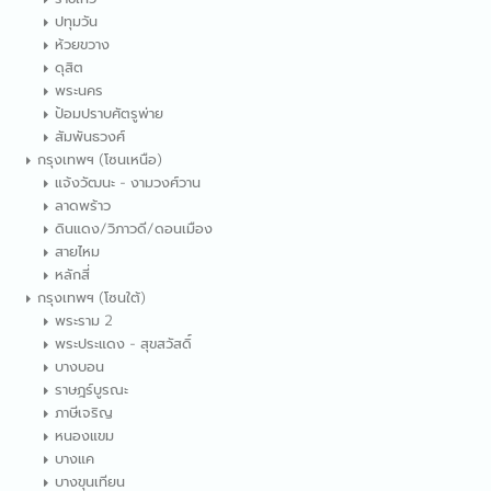
ปทุมวัน
ห้วยขวาง
ดุสิต
พระนคร
ป้อมปราบศัตรูพ่าย
สัมพันธวงศ์
กรุงเทพฯ (โซนเหนือ)
แจ้งวัฒนะ - งามวงศ์วาน
ลาดพร้าว
ดินแดง/วิภาวดี/ดอนเมือง
สายไหม
หลักสี่
กรุงเทพฯ (โซนใต้)
พระราม 2
พระประแดง - สุขสวัสดิ์
บางบอน
ราษฎร์บูรณะ
ภาษีเจริญ
หนองแขม
บางแค
บางขุนเทียน