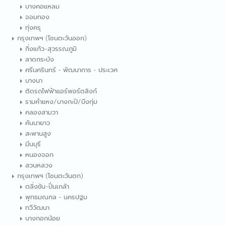
บางคอแหลม
จอมทอง
ทุ่งครุ
กรุงเทพฯ (โซนตะวันออก)
กิ่งแก้ว-สุวรรณภูมิ
ลาดกระบัง
ศรีนครินทร์ - พัฒนาการ - ประเวศ
บางนา
ติดรถไฟฟ้าแอร์พอร์ตลิงก์
รามคำแหง/บางกะปิ/บึงกุ่ม
คลองสามวา
คันนายาว
สะพานสูง
มีนบุรี
หนองจอก
สวนหลวง
กรุงเทพฯ (โซนตะวันตก)
ตลิ่งชัน-ปิ่นเกล้า
พุทธมณฑล - นครปฐม
ทวีวัฒนา
บางกอกน้อย