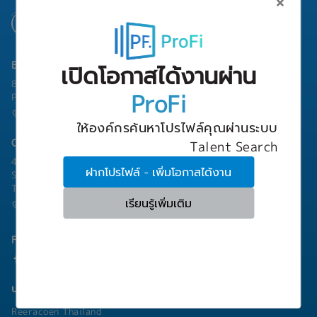
Bangkok Branch
เปิดโอกาสได้งานผ่าน
801 8th Floor, Mercury Tower, 540 Ploenchit Road, Lumphini,
ProFi
Pathum Wan, Bangkok 10330
(+66) 02-253-9800
ให้องค์กรค้นหาโปรไฟล์คุณผ่านระบบ
Chonburi Branch
Talent Search
4/222 Harbormall Bldg. Unit 10C04-05, 10th Floor, Moo 10,
ฝากโปรไฟล์ - เพิ่มโอกาสได้งาน
Sukhumvit Road Thungsukhla, Sriracha, Chonburi 20230
Thailand
เรียนรู้เพิ่มเติม
(+66) 03-811-1256
Follow Us
บริษัทในเครือ
Reeracoen Thailand