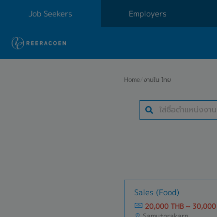
Job Seekers
Employers
Home
/
งานใน ไทย
Sales (Food)
20,000 THB ~ 30,000
Samutprakarn