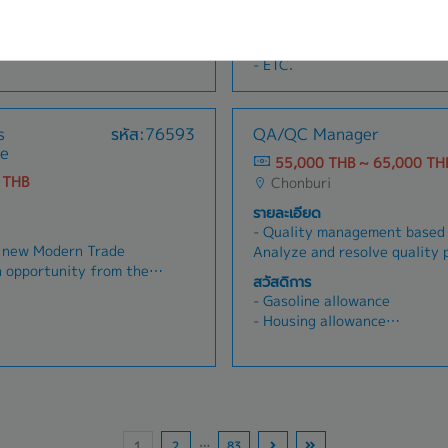
บรรลุเป้าหมายการขายและเพิ่มส่
- Telephone expenses
n resources and general
strategies, optimize workflow
ความสัมพันธ์กับลูกค้าในทุกระดั
สวัสดิการ
- Employee uniforms, uniform
ly internalize
team performance.- Monitor 
ในอนาคตและลูกค้าที่มีอยู่ตั้งแต่ผ
hs)
- SSO
- Annual trip or annual treat
functions which are
KPIs, including Approval Rate
ระดับการผลิตและการบำรุงรักษา- 
- ETC.
ed- Control and manage
(DR), Average Order Value (A
กังวลของลูกค้า- รายงานต่อผู้อ
fit based on budget-
and lead conversion.- Analyz
ได้รับมอบหมาย
am of 5 members-
identify root causes of perf
ce (1,200 THB, after
s
รหัส:76593
QA/QC Manager
he General Manager-
implement coaching and impr
ve
 needed
Recommend process improve
55,000 THB ~ 65,000 TH
collaborate with cross-funct
 THB
Chonburi
enhance sales efficiency and
รายละเอียด
experience.- Prepare sales re
- Quality management based
and performance updates for
g new Modern Trade
Analyze and resolve quality 
 opportunity from the
production process- Provide 
สวัสดิการ
 through onboarding and
guidance- Inspect product qu
- Gasoline allowance
- Securing product
customer requirements- Initi
- Housing allowance
 into active, sustainable
customer complaints- Control
- Meal allowance
ommercial relationships
results in the production pr
- Diligence allowance
ams, and key decision-
subordinates
- Bonus
ternal teams to ensure
- Social allowance
n be delivered.-
- Marriage allowance
, and account potential
- Maternity allowance
1
2
…
83