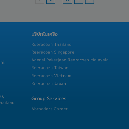
- Compensation for death
- Group insurance
- Uniform
บริษัทในเครือ
Reeracoen Thailand
Reeracoen Singapore
Agensi Pekerjaan Reeracoen Malaysia
ni,
Reeracoen Taiwan
Reeracoen Vietnam
Reeracoen Japan
0,
Group Services
hailand
Abroaders Career