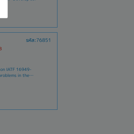
วนแบ่งการตลาด- สร้าง
s, and drive overall
บภายในองค์กรของลูกค้า
s
and improve key
ู้บริหารระดับสูงไปจนถึง
 (AR), Delivery Rate
การระบุและแก้ไขข้อ
OV), call attempts,
ำนวยการฝ่ายขายตามที่
e sales performance,
ormance gaps, and
รหัส:76851
ovement plans.-
ments and
B
ional teams to
 customer
ports, forecasts,
 on IATF 16949-
 senior management.
problems in the
on-site inspection
ality to meet
al response to
 and follow up on
ocess- Manage