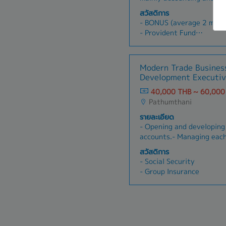
Manage accounting, huma
สวัสดิการ
affairs functions- Gradual
- BONUS (average 2 mont
accounting and taxation 
- Provident Fund
currently being outsourc
- Group Insurance
monthly expenses and pro
- Medical Checkup
Manage a back-office te
- Transportation Allowan
Modern Trade Busines
Occasionally report to t
one year)
Development Executi
Other responsibilities as
- Company Activity
40,000 THB ~ 60,000
- SIM Card for Mobile
Pathumthani
- O.T. Allowances
รายละเอียด
- Opening and developin
accounts.- Managing each
first buyer conversation
สวัสดิการ
the first purchase order.
- Social Security
listings and turning them
- Group Insurance
sales.- Building strong c
with buyers, category te
makers.- Coordinating in
customer requirements ca
Growing GMV, active SKUs