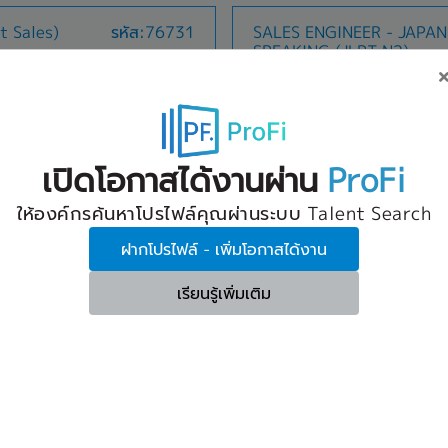
 probation
• Annual Salary Review
mote to customer.- Plan
Well co-ordinate with team 
• Provident Fund
t Sales)
รหัส:76731
SALES ENGINEER - JAPANESE
each that target.-
presentation materials up to
• Group Insurance
SPEAKING (JLPT N2)
tomer and supplier.-
drawings.• Ensuring work is p
 THB
• Annual Health Check-up
nd to customer when
organized, desired quality an
30,000 THB ~ 40,000 TH
Phaya Thai, Ratchathewi, Pathum Wan, Huai Khwang, Dusit, Phra Nakhon, Pom Prap Sattru Phai, Samphanthawong
• Annual Leave and Public Ho
standard.
Nonthaburi
nce ※If the candidate
with Company Policy
• Training & Career Develop
 targeting Japanese
รายละเอียด
date use own car.)
• Others
Job Description:- Promote an
to maintain long-term
เปิดโอกาสได้งานผ่าน
ProFi
proactive and professional sa
ovide technical
products of the company and
quipment focusing on
สวัสดิการ
companies- Preparing presen
owers, chillers, and
ให้องค์กรค้นหาโปรไฟล์คุณผ่านระบบ Talent Search
- Social security
proposals for clients.- Devel
red.Manage the full
- Health insurance
ฝากโปรไฟล์ - เพิ่มโอกาสได้งาน
sales target and increase ma
on preparation to order
- Accident insurance
Establish Customer relationsh
ers to gather
- Annual bonus
within prospective and exist
oducts, and provide
เรียนรู้เพิ่มเติม
- Salary adjustment
รหัส:73683
Senior Assistant Sales M
organizations from senior 
eve sales targets and
- Provident fund
(Telesales / BPO)
to the production and mainte
r excellent customer
- Employee training and dev
Identifying and resolving cli
inquiries and resolving
 THB
50,000 THB ~ 60,000 TH
to the Director sales as dir
other assigned duties as
ek - Phetchaburi, Lat Phrao
All Airport Link Lines, Ramkh
[Others]
ส่งเสริมและขายผลิตภัณฑ์ของบริษ
- Gasoline costs, travel exp
รายละเอียด
กิจกรรมการขายเชิงรุกและเป็นมือ
- Wedding congratulations
g the back-office team,
- Lead and develop a B2C te
เสนอและข้อเสนอสำหรับลูกค้า- พ
- Vehicle depreciation
xation functions-
agents through Team Supervi