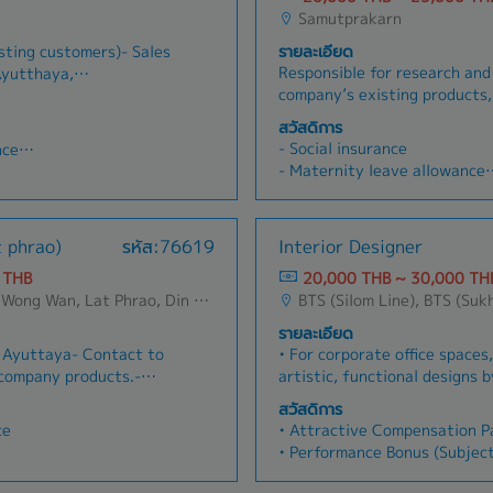
Samutprakarn
isting customers)- Sales
รายละเอียด
Responsible for research an
Ayutthaya,
company’s existing products,
ar can be used for
conducting research to devel
es, remaining 20%
สวัสดิการ
ผิดชอบงานวิจัยและพัฒนาผลิตภั
- Social insurance
nce
ทำการค้นคว้าวิจัยเพื่อออกผลิตภั
- Maternity leave allowance
- Paid leave
- Sick leave
- Diligence allowance
t phrao)
รหัส:76619
Interior Designer
- Travel allowance
 THB
20,000 THB ~ 30,000 TH
- Food allowance
 Din Daeng/Vibhavadi/Don Muang, Sai Mai, Lak Si
BTS (Silom Line), BTS (Sukhumvit Line), MRT Line, Rama III, Ratchadapisek - Phetchaburi, Phaya Thai, Ra
รายละเอียด
 Ayuttaya- Contact to
• For corporate office spaces
 company products.-
artistic, functional designs b
der to find products to
requirements and resources.•
สวัสดิการ
rements.- Penetrate new
plans and perspectives, mate
ce
• Attractive Compensation 
 sales transaction.-
as mood boards and other mat
• Performance Bonus (Subjec
w market in order to
design for presentation.• Ab
Performance)
 products.- Learn new
projects from conceptualizat