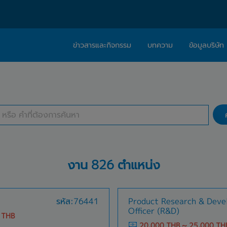
ข่าวสารและกิจกรรม
บทความ
ข้อมูลบริษัท
ค้นหางาน
เกี่ยวกับเรา
ติดต่อ Caree
ประเภทธุรกิจ
สถานที่ทำงาน
ปรัชญา
บริการให้คำปร
สารจากผู้บริหาร
Work With Us
งาน 826 ตำแหน่ง
รหัส:76441
Product Research & Dev
Officer (R&D)
 THB
20,000 THB ~ 25,000 TH