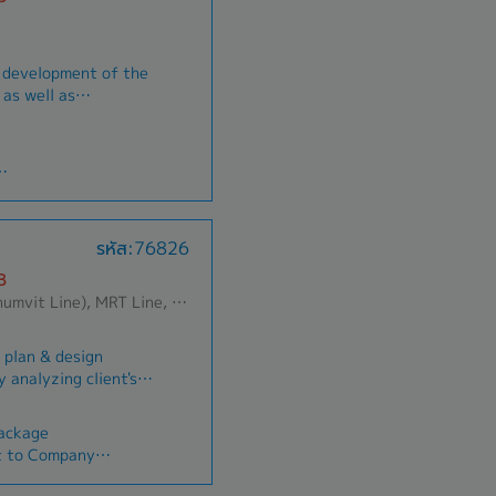
d development of the
 as well as
op new products.รับ
ณฑ์เดิมของบริษัท และ
ณฑ์ใหม่
รหัส:76826
B
tchathewi, Pathum Wan, Huai Khwang, Dusit, Phra Nakhon, Pom Prap Sattru Phai, Samphanthawong
, plan & design
y analyzing client's
 Produce full color
rial sample as well
Package
erial relating to
t to Company
le to manage
ion to completion.•