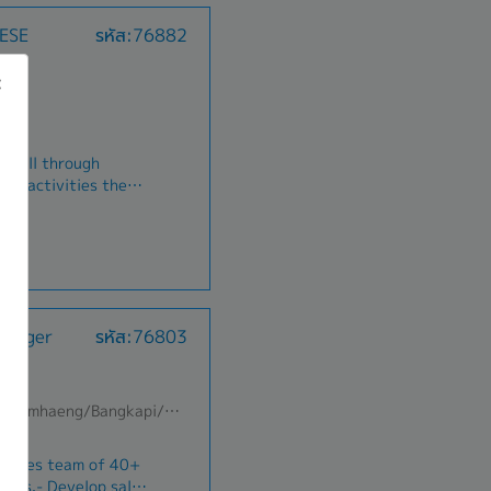
to produce
รหัส:76882
 construction
roduced in a timely,
d professional
B
lidays in accordance
ment Opportunities
d sell through
les activities the
 its associated
tations and
op sales to achieve
rket share.-
ips at all levels
ing customer’s
anager
รหัส:76803
management through
nance levels-
elopment
ent concerns.- Report
B
ectedรายละเอียดงาน-
amhaeng/Bangkapi/Bueng Kum
ัทและบริษัทในเครือผ่าน
enses
อาชีพ- จัดเตรียมการนำ
lesales team of 40+
ัฒนายอดขายเพื่อให้
sors.- Develop sales