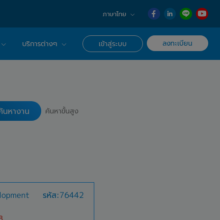
ภาษาไทย
English
ลงทะเบียน
บริการต่างๆ
เข้าสู่ระบบ
日本語
ภาษาไทย
r Advisor ของเรา
ค้นหางาน
簡体中文
ึกษาด้านอาชีพ
ค้นหางาน
ค้นหาขั้นสูง
elopment
รหัส:76442
B