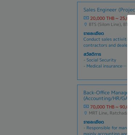
- Sales Allowance ※After
company products and pro
- Social security
Sales Engineer (Projec
sales target and try to r
- Life insurance
Communicate between cus
20,000 THB ~ 25,000
- Medical insurance
Quick support and respo
BTS (Silom Line), BTS (Sukhumvit Line), MRT Line, Rama III, Ratchadapisek - Phetchaburi, 
- Performance bonus
there are any problems.
- Car maintenance Allowa
รายละเอียด
use own car.
Conduct sales activities
- Gasoline (※If the candi
contractors and dealers 
business relationships.Pr
สวัสดิการ
consulting for rotating e
- Social Security
pumps as well as cooling t
- Medical insurance
related systems as requi
- Transportation fee
sales cycle, from quotati
- Telephone Allowance
confirmation.Visit custom
- Bonus
requirements, present pr
- Salary adjustment
Back-Office Manager
after-sales support.Achi
- OT
(Accounting/HR/GA)
gross profit goals.Delive
- Others
service by responding to 
70,000 THB ~ 90,000
issues promptly.Perform 
MRT Line, Ratchadapis
necessary.
รายละเอียด
- Responsible for managin
mainly accounting and ta