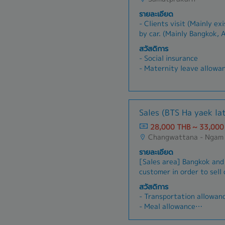
รายละเอียด
- Clients visit (Mainly ex
by car. (Mainly Bangkok, 
Samutprakan)- Company c
สวัสดิการ
sales.- 80% Thai compani
- Social insurance
Japanese customers
- Maternity leave allowa
- Paid leave
- Sick leave
- Diligence allowance
- Travel allowance
Sales (BTS Ha yaek la
- Food allowance
28,000 THB ~ 33,000
Changwattana - Ngam Wong Wan, Lat Phrao,
รายละเอียด
[Sales area] Bangkok and
customer in order to sell
Contact to supplier in or
สวัสดิการ
satisfy customer’s requi
- Transportation allowan
customer and try to make
- Meal allowance
Penetrate customer in ne
- House Allowance
present and sell company