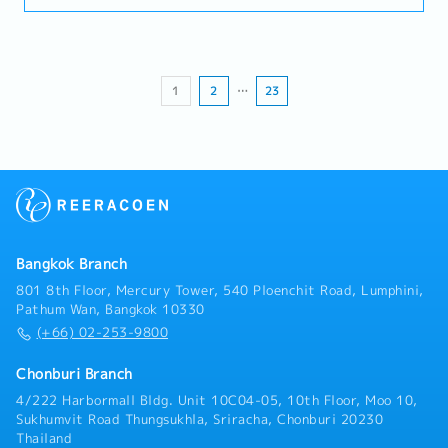
します。・顧客の多くは製造業のため、営業時は工
・医療手当
・昇給（年1回 / 会社・個人の実績により）
で、タイ国内はもちろん、周辺国の製造産業の発展
業団地へ訪問に行っていただきます。（アユタヤ周
・社用車支給（自走で通勤、営業に使用 / 私用でも
にも貢献しています。【業務内容】・既存顧客のフ
辺、サムットプラカーン、アマタナコンなど） 訪
使用可能）
ォロー（ルート営業）・定期訪問、定期フォローア
問時はドライバー付き社用車を利用いただきます。
・ガソリン代、高速代手当（通勤、営業中のみ）
ップ・現在の取引状況のヒアリング・品質・納期ト
・退職金先払い制
1
2
…
23
ラブルの対応・顧客満足度の向上・受注、発注、納
・賞与：年1回 12月（平均3ヶ月だが、業績によ
品の管理・生産部門、物流部門への依頼・進捗管理
る）
（納期管理）・出荷の確認・トラブル発生時の対応
・昇給：年1回
（在庫手配・納期調整）
Bangkok Branch
801 8th Floor, Mercury Tower, 540 Ploenchit Road, Lumphini,
Pathum Wan, Bangkok 10330
(+66) 02-253-9800
Chonburi Branch
4/222 Harbormall Bldg. Unit 10C04-05, 10th Floor, Moo 10,
Sukhumvit Road Thungsukhla, Sriracha, Chonburi 20230
Thailand