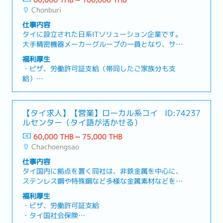
60,000 THB ~ 100,000 THB
・賞与（年1回）
Chonburi
・昇給（年1回）
・有給
仕事内容
タイに設立された日系ITソリューション企業です。
大手精密機器メーカーグループの一員となり、サー
バー・PC・ワークステーションなどのハードウェア
福利厚生
から、ネットワーク・セキュリティ構築、生産管
・ビザ、労働許可証支給（帯同したご家族分も支
理・会計・経理・給与システムなどの業務システ
給）
ム、ERP、IoT、スマートファクトリーの導入・運
・タイ国内社会保険
用、さらには保守・メンテナンスまでワンストップ
・海外医療保険（帯同したご家族分も支給）
で提供しています。製造業を中心とした企業のDX推
・家族手当
【タイ求人】【営業】ローカル系コイ
ID:74237
進を支援し、幅広いITソリューションを通じてお客
・健康診断
ルセンター（タイ語が活かせる）
様の業務効率化や生産性向上に貢献しています。今
・住宅手当（月5,000THB / 一般社員・アシスタン
回は、さらなる事業拡大に伴い、営業職として活躍
60,000 THB ~ 75,000 THB
トマネージャーレベル）
いただける方を募集しています。【仕事内容】・既
Chachoengsao
・役職手当（役職により月額支給）
存顧客のシステムサポートや新規顧客へのサービス
・出張手当
仕事内容
導入提案・業務改善やシステム化改善のパッケージ
・住居手当（役職により支給）
タイ国内に拠点を置く同社は、非鉄金属を中心に、
提案・顧客の抱える問題やご要望をヒアリング、最
・冠婚葬祭手当
ステンレス鋼や特殊鋼など多様な金属素材などを事
適な解決策の提案・顧客の目的を最大化するため、
・退職金
業展開しています。世界各国から調達した材料を用
コスト・運用のバランスを考えた提案【その他】・
福利厚生
・携帯電話支給
途に応じて切断・加工し、自動車、家電、電子機器
入社時の役職は担当者もしくはアシスタントマネー
・ビザ、労働許可証支給
・賞与（年2回 / コロナ前平均2か月 / コロナ禍実
などの製造に不可欠な金属材料を安定的に供給して
ジャーを予定しており、ご経験により役職が決定致
・タイ国社会保険
績0.7～1か月）
います。幅広い産業分野の生産現場を支えること