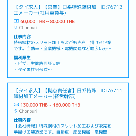
ション・品質関連）・グループ各拠点および営業担
・退職金積み立て制度あり
【タイ求人】【営業】日系特殊鋼材加
ID:76712
当者との調整・サポート業務・製品提案、見積作
・語学研修制度
工メーカー(社用車貸与)
成、価格交渉・受注管理および日々のオーダー状
・賞与：年1回（平均3～4か月）
況・生産準備進捗の管理・日本本社およびベトナム
60,000 THB ~ 80,000 THB
・昇給：年1回
工場などグループ会社との連携業務・インド、イン
Chonburi
・語学手当（TOEICスコアに応じて支給）
ドネシア、マレーシア、ベトナム、日本などへの海
600:1,000バーツ
仕事内容
外出張対応・営業予算の管理および売上分析（⽉
750:2,000バーツ
特殊鋼材のスリット加工および販売を手掛ける企業
次・四半期・年次）・マーケティング・営業関連レ
850:3,000バーツ
です。自動車・産業機械・電機関連など幅広い分野
ポートの作成（本社向け）・アジア地域ビジネスの
950:5,000バーツ
向けに、高品質な鋼材を提供しています。高精度な
運営サポート
福利厚生
・通勤手当：実費精算（最大2,500バーツ/月)
加工技術と徹底した品質管理により、多様なニーズ
・ビザ、労働許可証支給
・食事手当：1,400バーツ/月
に対応しています。安定した供給体制を通じて、お
・タイ国社会保険
・皆勤手当：1,000バーツ/月
客様のものづくりを支えています。【業務内容】・
・社用車貸与（通勤時と営業時）
・ドライバー付社用車あり（営業時）
日系および現地メーカーへの特殊鋼材・スリット加
・有給休暇：6日/年、私用休暇：6日/年、病気休
工製品の提案営業・既存顧客への定期訪問、受注対
暇：30日/年
【タイ求人】【拠点責任者】日系特殊
ID:76711
応、納期・価格・品質に関する調整・新規顧客の開
・社会保険（医療保険）: 有り
鋼材加工メーカー(経営幹部)
拓および市場・業界動向の情報収集・製造部門・品
・社員旅行：毎年1回
質管理部門と連携した生産・納期管理・見積書・契
130,000 THB ~ 160,000 THB
・退職金及びプロビデントファンド
約書の作成、売上・受注管理・日本本社や仕入先と
Chonburi
・定年退職年齢：60歳
の調整、輸出入に関する各種対応（必要に応じ
仕事内容
て）・顧客との長期的な関係構築およびアフターフ
【会社情報】特殊鋼材のスリット加工および販売を
ォロー
手掛ける製造業です。自動車・産業機械・電機関連