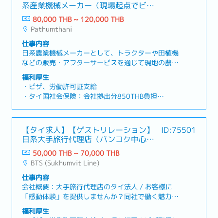
系産業機械メーカー（現場起点でビジ
ネスを動かせる）
80,000 THB ~ 120,000 THB
Pathumthani
仕事内容
日系農業機械メーカーとして、トラクターや田植機
などの販売・アフターサービスを通じて現地の農業
機械化を推進しています。自社ブランドに加え世界
福利厚生
的な大型農機ブランドも取り扱い、小規模農家から
・ビザ、労働許可証支給
大規模農園まで幅広いニーズに応える製品ラインナ
・タイ国社会保険：会社拠出分850THB負担
ップと強固なサポート体制が強みです。【業務内
・グループ医療保険有
容】・販売促進活動の企画、実施、進捗管理、効果
・通勤補助なし（通勤・業務用として車支給検討可
分析および評価 ・ディーラーおよび顧客に対するフ
能）
【タイ求人】【ゲストリレーション】
ID:75501
ォローアップ・各種支援 ・製品実演会や販売促進イ
・住宅補助なし
日系大手旅行代理店（バンコク中心地
ベントの企画・運営および現場対応 ・営業チームと
・携帯電話：SIMカードのみ支給
オフィス）
連携した販売機会の創出および見込み案件のフォロ
50,000 THB ~ 70,000 THB
・制服支給有（会社ポロシャツ、作業着）
ーアップ ・市場動向および顧客ニーズの把握ならび
BTS (Sukhumvit Line)
・賞与：年2回（7月、12月）、各回基本給の1ヶ月
に改善策の提案 ・営業責任者（社長）および営業部
分。（25年実績 7月12月支給、各回基本給の1ヶ
仕事内容
長への業務報告 ・タイ国内における営業活動および
月）
会社概要：大手旅行代理店のタイ法人 / お客様に
出張対応 ※月3回程度、1回当たり最長1週間程度を
・昇給：年1回（4月）（25年実績平均3%）
「感動体験」を提供しませんか？同社で働く魅力：
想定・その他業務
・有給：入社120日後より6日間（初年度は勤務日
● 旅行・観光に関する知識やネットワークが広が
福利厚生
数に応じて6日より日割り）。勤務年数に応じて最
る！● 国際的な環境でのキャリア形成が可能！● タ