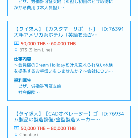
・ビザ、労働許可証支給（※但し初回のビザ取得に
大10年超勤務で14日。
イの主要産業の1つである観光業は需要が安定して
かかる費用は本人負担）
・プロビデントファンド：勤務年数に応じて2-10%
おり、成長市場で働ける！● 旅行好きな人にとって
・タイ国社会保険
（同率を会社負担）
魅力的な環境！業務内容：海外旅行のパッケージツ
・海外医療保険（試用期間後より）
・残業代なし（職能資格によるが、本ポジションは
アーや航空券、ホテルの手配、お客様の対応が主な
・健康診断：年1回（試用期間後より）
なし）
【タイ求人】【カスタマーサポート】
ID:76391
業務内容となります。・顧客個別対応、タイ国内の
・プロビデントファンド
・休日出勤手当なし（職能資格によるが、本ポジシ
大手アメリカ系ホテル（英語を活かせ
サプライヤー(ホテル)へのコンタクト業務・団体観
・賞与：年2回（昨年実績 合計1.2か月）
ョンは代休にて対応）
る）
光客に対するタイ滞在時のアテンド対応・トラブル
50,000 THB ~ 60,000 THB
・昇給：年１回（会社業績により / 確約ではござい
・【営業ポジション向け】
発生時の電話、対面での個別対応従業員数：130名
BTS (Silom Line)
ません）
・営業車支給あり（業務は社有車もしくはレンタカ
・有給休暇（年間6日～10年目から最大14日 / 入社
ーにて対応）
仕事内容
2年目より使用可能）
・インセンティブ、コミッションなし
〜会員様のDream Holidayを叶え忘れられない体験
・フレックス制度
・【家族向け】
を提供するお手伝いをしませんか？〜会社につい
・定年60歳（定年後の雇用も可能）
・家族用ビザ負担
て：世界最大規模のホテルチェーンのタイ法人で
福利厚生
す。同系列の会員制ホテルの会員系の販売を行って
・ビザ、労働許可証支給
給与例：
いる同社でのカスタマーサポートポジション募集業
・社会保険
旅行代理店未経験者の方は、月収50,000THB～を
務内容：同系列の会員制ホテルの会員系の販売を行
・医療保険（入社日より加入）
予定しております。
っています。今回募集しているカスタマーサポート
・歯科保険（年1,000THBまで）
ポジションは、主に会員権を所有するオーナー様の
・昇給（業績により）
【タイ求人】【CADオペレーター】ゴ
ID:76934
問い合わせ対応をしていただくお仕事になります。
・賞与（評価により：平均3-7%）
ム製品の製造設備/金型製造メーカー
【業務内容】・リゾート、ホテルなどの予約ご案
・同系列ホテルグループのスタッフ宿泊割引あり
（未経験歓迎）
内・お客様からの問い合わせ対応・顧客データ管
50,000 THB ~ 80,000 THB
・住宅手当（月10,000THB）
理・お客様とのコミュニケーションはメール、電話
Chonburi
・健康診断（年1回）