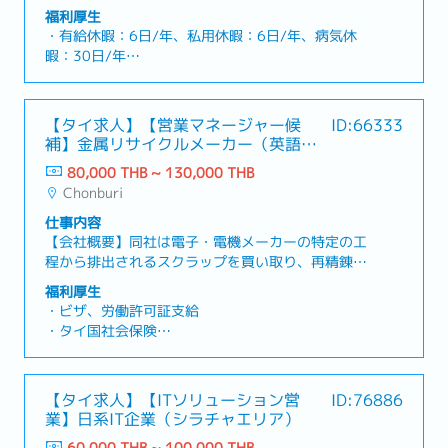
など幅広い分野向けに、高品質な鋼材を提供してい
福利厚生
ます。高精度な加工技術と徹底した品質管理によ
・有給休暇：6日/年、私用休暇：6日/年、病気休
り、多様なニーズに対応しています。安定した供給
暇：30日/年
体制を通じて、お客様のものづくりを支えていま
・社会保険（医療保険）: 有り
す。【業務内容】・会社全体の経営方針・事業計画
但し、MDに関しては社会保険はなく、民間の医療
の策定および経営管理・生産・品質・営業・管理部
保険に加入（会社の補助なし）
【タイ求人】【営業マネージャー候
ID:66333
門を統括し、事業運営全般をマネジメント・日本本
・社員旅行：毎年1回
補】金属リサイクルメーカー（英語や
社とタイ現地法人の連携・調整および経営報告・主
・退職金及びプロビデントファンド
中国語が活かせる！）
要顧客との関係構築、新規顧客開拓、売上・利益目
80,000 THB ~ 130,000 THB
標の達成推進・原価・収益・予算管理を通じた経営
Chonburi
改善および収益性向上・人材育成、組織マネジメン
仕事内容
ト、安全・品質・コンプライアンスの推進・設備投
【会社概要】同社は電子・電機メーカーの特定の工
資や生産性向上施策の立案・実行・一部営業活動あ
程から排出されるスクラップを買い取り、再精錬す
り
ることで高純度の原料を生み出すリサイクル事業を
福利厚生
展開。【業務内容】・営業組織の数字管理およびチ
・ビザ、労働許可証支給
ームマネジメント・拡販に向けた戦略や戦術の立
・タイ国社会保険
案・顧客訪問、リレーションシップの構築および維
・その他保険：（海外旅行保険）
持・新規顧客の開拓および既存顧客のフォローアッ
・通勤補助
プ・タイ法人の経営陣への報告および解決に向けて
・住宅補助
【タイ求人】【ITソリューション営
ID:76886
の議論・必要に応じた本社へのレポート作成
・携帯電話
業】日系IT企業（シラチャエリア）
・制服