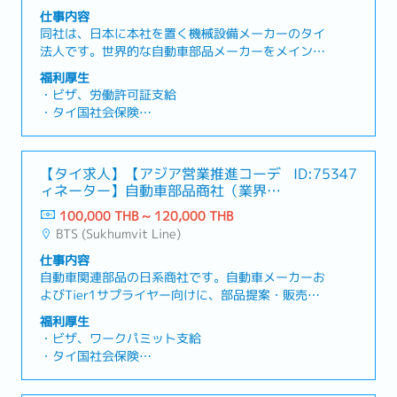
採用背景：増員募集
・プロビデントファンド（試用期間通過後より/5～
仕事内容
10%）
同社は、日本に本社を置く機械設備メーカーのタイ
法人です。世界的な自動車部品メーカーをメイン顧
【入社時の渡航費について】
客としています。主にゴム製品製造用の大型成型機
福利厚生
・雇用時の移動に伴う航空券支給（※片道
や省力化機械、金型の設計・製造・メンテナンスを
・ビザ、労働許可証支給
35,000THB以下まで / 入社後に実費精算となりま
行っております。【業務内容】・顧客の要求するア
・タイ国社会保険
す。）
センブリにおける部材の公差値の選定が適正である
・その他保険
かどうかを確認する・上記を図面に落とし込む・購
・通勤補助
買部門への見積依頼・作成のサポート・日本側の設
・制服有
【タイ求人】【アジア営業推進コーデ
ID:75347
計部門との不具合調整・修正依頼対応・その他アサ
・賞与（年1回 ）
ィネーター】自動車部品商社（業界経
インされた業務
・昇給（年1回 / 実績により）
験が活かせる！好条件）
100,000 THB ~ 120,000 THB
・有給
BTS (Sukhumvit Line)
・プロビデントファンド
仕事内容
自動車関連部品の日系商社です。自動車メーカーお
よびTier1サプライヤー向けに、部品提案・販売・
調整業務を行い、グループ各拠点と連携したビジネ
福利厚生
スを展開しています。タイ拠点は地域統括機能も担
・ビザ、ワークパミット支給
い、営業活動および各国拠点との調整業務を行って
・タイ国社会保険
います。【業務内容】・自動車メーカーおよび
・医療保険、傷害保険
Tier1サプライヤー向け窓口対応（営業・オペレー
・年次健康診断