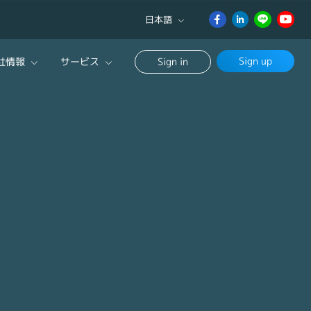
日本語
English
Sign up
社情報
サービス
Sign in
日本語
ภาษา
サルタントに相談する
ไทย
ンセリングサービス
簡体中文
ージ