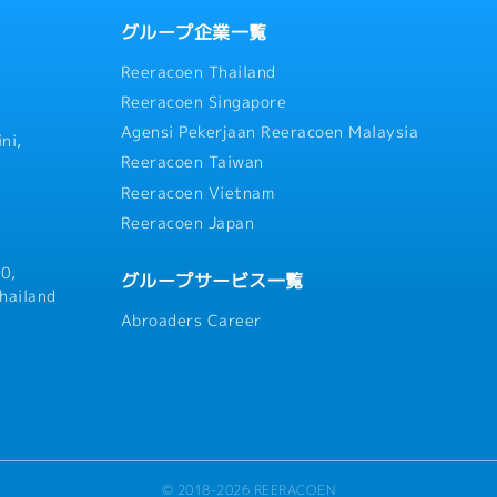
グループ企業一覧
Reeracoen Thailand
Reeracoen Singapore
Agensi Pekerjaan Reeracoen Malaysia
ni,
Reeracoen Taiwan
Reeracoen Vietnam
Reeracoen Japan
0,
グループサービス一覧
hailand
Abroaders Career
© 2018-2026 REERACOEN