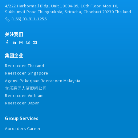
4/222 Harbormall Bldg. Unit 10C04-05, 10th Floor, Moo 10,
Sukhumvit Road Thungsukhla, Sriracha, Chonburi 20230 Thailand
(+66) 03-811-1256
关注我们
集团企业
Reeracoen Thailand
Reeracoen Singapore
Agensi Pekerjaan Reeracoen Malaysia
立乐高园人资顾问公司
Reeracoen Vietnam
Reeracoen Japan
Group Services
Abroaders Career