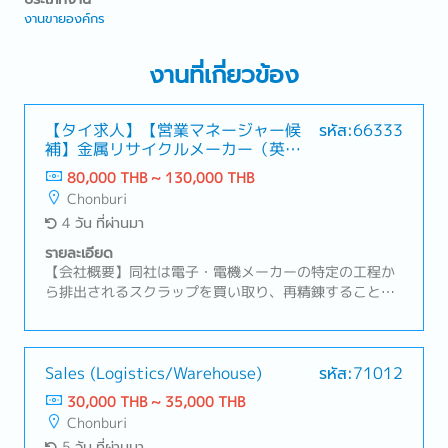
งานขายองค์กร
งานที่เกี่ยวข้อง
【タイ求人】【営業マネージャー候
รหัส:66333
補】金属リサイクルメーカー（英語
や中国語が活かせる！）
80,000 THB ~ 130,000 THB
Chonburi
4 วัน ที่ผ่านมา
รายละเอียด
【会社概要】同社は電子・電機メーカーの特定の工程か
ら排出されるスクラップを買い取り、再精錬することで
高純度の原料を生み出すリサイクル事業を展開。【業務
内容】・営業組織の数字管理およびチームマネジメン
ト・拡販に向けた戦略や戦術の立案・顧客訪問、リレー
ションシップの構築および維持・新規顧客の開拓および
Sales (Logistics/Warehouse)
รหัส:71012
既存顧客のフォローアップ・タイ法人の経営陣への報告
30,000 THB ~ 35,000 THB
および解決に向けての議論・必要に応じた本社へのレポ
Chonburi
ート作成
5 วัน ที่ผ่านมา