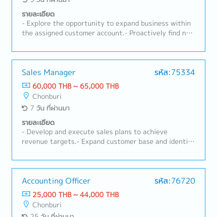
รายละเอียด
- Explore the opportunity to expand business within
the assigned customer account.- Proactively find new
target customers and acquire new business.-
Maintain and develop business relationship with
new/existing customers.- Conduct regular (weekly)
customer visits.- Perform sales activities and related
Sales Manager
รหัส:75334
service products, i.e., customs brokerage, warehouse,
60,000 THB ~ 65,000 THB
cross-border transportation, etc.- Prepare, handle
Chonburi
and submit quotations, rates, and inquiries.- Conduct
7 วัน ที่ผ่านมา
internal weekly/monthly meetings to instruct the
Operation Team on newly acquired business.- Prepare
รายละเอียด
weekly and monthly reports: opportunity pipeline
- Develop and execute sales plans to achieve
report, weekly planning report, sales visit report,
revenue targets.- Expand customer base and identify
quotation issuance and other related reports.-
new business opportunities.- Conduct competitor
Follow up with customers on shipment status,
analysis and monitor market trends to develop
related documents, billing, claims, and other
effective strategies.- Prepare sales forecasts and
requirements.- Monitor daily e-mails and business
action plans.- Provide on-site consultation and
Accounting Officer
รหัส:76720
requirements from internal and external parties.-
technical support at farms.- Conduct product
25,000 THB ~ 44,000 THB
Other responsibilities as per management.
demonstrations and training for customers.-
Chonburi
Troubleshoot and resolve urgent technical issues
25 วัน ที่ผ่านมา