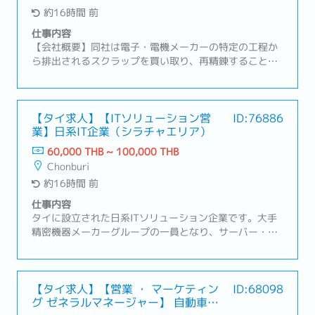
集・製造部門・品質管理部門と連携した生産・納期管
約16時間 前
理・見積書・契約書の作成、売上・受注管理・日本本社
や仕入先との調整、輸出入に関する各種対応（必要に応
仕事内容
じて）・顧客との長期的な関係構築およびアフターフォ
【会社概要】同社は電子・電機メーカーの特定の工程か
ロー
ら排出されるスクラップを買い取り、再精錬することで
高純度の原料を生み出すリサイクル事業を展開。【業務
内容】・営業組織の数字管理およびチームマネジメン
ト・拡販に向けた戦略や戦術の立案・顧客訪問、リレー
ションシップの構築および維持・新規顧客の開拓および
【タイ求人】【ITソリューション営
ID:76886
業】日系IT企業（シラチャエリア）
既存顧客のフォローアップ・タイ法人の経営陣への報告
および解決に向けての議論・必要に応じた本社へのレポ
60,000 THB ~ 100,000 THB
ート作成
Chonburi
約16時間 前
仕事内容
タイに設立された日系ITソリューション企業です。大手
精密機器メーカーグループの一員となり、サーバー・
PC・ワークステーションなどのハードウェアから、ネッ
トワーク・セキュリティ構築、生産管理・会計・経理・
給与システムなどの業務システム、ERP、IoT、スマート
ファクトリーの導入・運用、さらには保守・メンテナン
【タイ求人】【営業 ・ マーケティン
ID:68098
グ ゼネラルマネージャー】 自動車部
スまでワンストップで提供しています。製造業を中心と