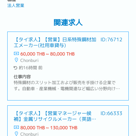
法人営業
関連求人
【タイ求人】【営業】日系特殊鋼材加
ID:76712
工メーカー(社用車貸与)
60,000 THB ~ 80,000 THB
Chonburi
約16時間 前
仕事内容
特殊鋼材のスリット加工および販売を手掛ける企業で
す。自動車・産業機械・電機関連など幅広い分野向け
に、高品質な鋼材を提供しています。高精度な加工技術
と徹底した品質管理により、多様なニーズに対応してい
ます。安定した供給体制を通じて、お客様のものづくり
を支えています。【業務内容】・日系および現地メーカ
【タイ求人】【営業マネージャー候
ID:66333
補】金属リサイクルメーカー（英語や
ーへの特殊鋼材・スリット加工製品の提案営業・既存顧
中国語が活かせる！）
客への定期訪問、受注対応、納期・価格・品質に関する
80,000 THB ~ 130,000 THB
調整・新規顧客の開拓および市場・業界動向の情報収
Chonburi