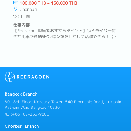
品メーカー (ドライバー付き社用車貸
した企業のDX推進を支援し、幅広いITソリューションを
100,000 THB ~ 150,000 THB
与 / タイと日系のJV企業)
通じてお客様の業務効率化や生産性向上に貢献していま
Chonburi
す。今回は、さらなる事業拡大に伴い、営業職として活
5日 前
躍いただける方を募集しています。【仕事内容】・既存
顧客のシステムサポートや新規顧客へのサービス導入提
仕事内容
案・業務改善やシステム化改善のパッケージ提案・顧客
【Reeracoen担当者おすすめポイント】◎ドライバー付
の抱える問題やご要望をヒアリング、最適な解決策の提
き社用車で通勤楽々♪◎英語を活かして活躍できる！【会
案・顧客の目的を最大化するため、コスト・運用のバラ
社概要】1996年にナット・ボルトメーカーとして設立い
ンスを考えた提案【その他】・入社時の役職は担当者も
たしました。組織は事業部門、製造部門、管理部門の3
しくはアシスタントマネージャーを予定しており、ご経
つに分かれており、各部門長が責任を持っています。
験により役職が決定致します。・顧客の多くは製造業の
【募集背景】事業部にて日本人顧客を担当していただけ
ため、営業時は工業団地へ訪問に行っていただきます。
るセールス＆マーケティングを募集いたします。現在の
（アユタヤ周辺、サムットプラカーン、アマタナコンな
顧客は主に日系大手自動車メーカーで既存顧客（顧客：
ど） 訪問時はドライバー付き社用車を利用いただきま
自動車メーカー、自動車部品メーカー）との関係維持
す。
と、新規顧客の開拓ができる方を求めています。スタッ
フと協力関係を築きながら、事業を推進していただける
Bangkok Branch
方からのご応募お待ちしております。【仕事内容】1) 国
内と海外で製品を販売するための戦略立案2) 経営陣と一
801 8th Floor, Mercury Tower, 540 Ploenchit Road, Lumphini,
緒に製品の価格設定3) 営業組織のマネージメント4) タイ
Pathum Wan, Bangkok 10330
国内と海外(東南アジア)地域のマネージメント5) 新規顧
(+66) 02-253-9800
客の獲得と既存顧客の関係構築6) その他、営業に関する
関連業務
Chonburi Branch