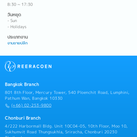
8:30 ~ 17:30
วันหยุด
- Sun
- Holidays
ประเภทงาน
งานขายปลีก
Bangkok Branch
801 8th Floor, Mercury Tower, 540 Ploenchit Road, Lumphini,
Pathum Wan, Bangkok 10330
(+66) 02-253-9800
Chonburi Branch
4/222 Harbormall Bldg. Unit 10C04-05, 10th Floor, Moo 10,
Sukhumvit Road Thungsukhla, Sriracha, Chonburi 20230