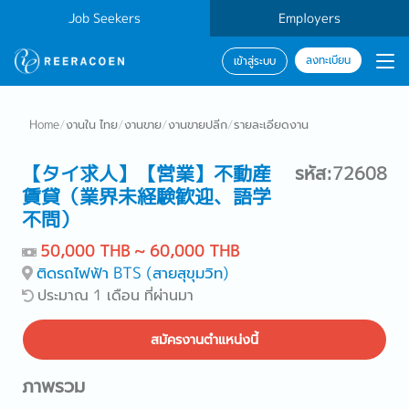
Job Seekers
Employers
ลงทะเบียน
เข้าสู่ระบบ
Home
/
งานใน ไทย
/
งานขาย
/
งานขายปลีก
/
รายละเอียดงาน
【タイ求人】【営業】不動産
รหัส:72608
賃貸（業界未経験歓迎、語学
不問）
50,000 THB ~ 60,000 THB
ติดรถไฟฟ้า BTS (สายสุขุมวิท)
ประมาณ 1 เดือน ที่ผ่านมา
สมัครงานตำแหน่งนี้
ภาพรวม