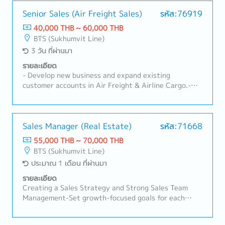
Senior Sales (Air Freight Sales)
รหัส:76919
40,000 THB ~ 60,000 THB
BTS (Sukhumvit Line)
3 วัน ที่ผ่านมา
รายละเอียด
- Develop new business and expand existing
customer accounts in Air Freight & Airline Cargo.-
Manage key accounts and take ownership of sales
performance and profitability.- Build sales strategies
by trade lanes, customer segments, and cargo
capacity.- Promote value-added services such as
Sales Manager (Real Estate)
รหัส:71668
Priority Shipping, Guaranteed Space, Special Cargo,
55,000 THB ~ 70,000 THB
and Charter Solutions.- Negotiate commercial
BTS (Sukhumvit Line)
agreements, pricing, and service terms.- Build strong
ประมาณ 1 เดือน ที่ผ่านมา
relationships with freight forwarders, shippers, and
logistics partners.- Coordinate with Operations to
รายละเอียด
optimize cargo space utilization and service
Creating a Sales Strategy and Strong Sales Team
delivery.- Monitor market trends, identify new
Management-Set growth-focused goals for each
business opportunities, and expand trade lanes.-
member and create a " Standardized sales system" to
Ensure compliance with airline regulations, export
ensure consistent team success.-Delegate tasks and