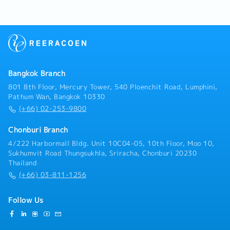
documentation, and customs procedures.- Prepare
customer cases to team members.-Manage and
sales reports and monitor customer performance.
optimize team performance (e.g., sales meetings,
reviewing cases, etc.).-Evaluate the performance of
all sales personnel and report directly to
management.-Troubleshoot, make decisions, and
provide support to the sales team to ensure smooth
operations.-Adhere to company policies and
Bangkok Branch
effectively communicate them to subordinates.-
Analyze customer behavior and needs, as well as
801 8th Floor, Mercury Tower, 540 Ploenchit Road, Lumphini,
competitors, to advise the marketing team.
Pathum Wan, Bangkok 10330
(+66) 02-253-9800
Chonburi Branch
4/222 Harbormall Bldg. Unit 10C04-05, 10th Floor, Moo 10,
Sukhumvit Road Thungsukhla, Sriracha, Chonburi 20230
Thailand
(+66) 03-811-1256
Follow Us