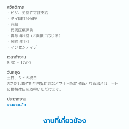
สวัสดิการ
・ビザ、労働許可証支給
・タイ国社会保険
・有給
・民間医療保険
・賞与 年1回（※業績に応じる）
・昇給 年1回
・インセンティブ
เวลาทำงาน
8:30 ~ 17:00
วันหยุด
土日、タイの祝日
※ただし繁忙期や内覧対応などで土日祝に出勤となる場合は、平日
に振替休日を取得いただけます。
ประเภทงาน
งานขายปลีก
งานที่เกี่ยวข้อง