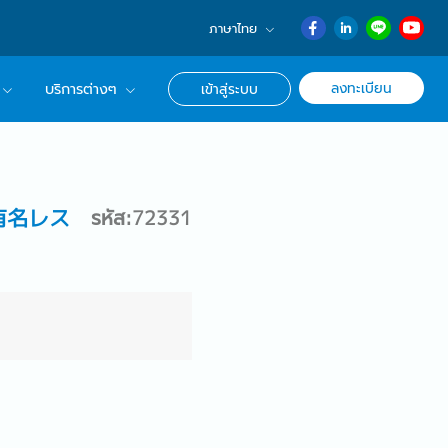
ภาษาไทย
English
ลงทะเบียน
บริการต่างๆ
เข้าสู่ระบบ
日本語
ภาษาไทย
r Advisor ของเรา
簡体中文
ึกษาด้านอาชีพ
(有名レス
รหัส:72331