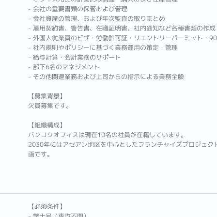
- 会社の重要書類の保管および管理
- 会社資産の管理、および年次監査の取りまとめ
- 雇用契約書、警告書、在職証明書、社内通知など各種書類の作成
- 外国人従業員のビザ・労働許可証・リエントリーパーミット・9
- 社内規則やポリシーに基づく業務運用の策定・管理
- 給与計算・会計業務のサポート
- 部下6名のマネジメント
- その他関連業務および上司からの指示による業務全般
【募集背景】
欠員募集です。
【組織構成】
バンコクオフィスは現在10名の社員が在籍しています。
2030年にはアセアン地区を中心としたフランチャイズプロジェク
画です。
【必須条件】
- 学士号（専攻不問）