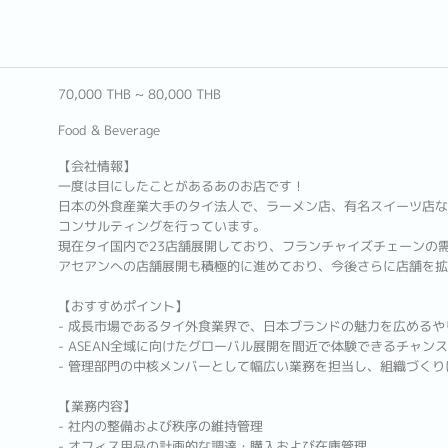
70,000 THB ~ 80,000 THB
Food & Beverage
【会社情報】
一度は目にしたことがあるあのお店です！
日本の外食産業大手のタイ法人で、ラーメン店、有名スイーツ店な
コンサルティングを行っています。
現在タイ国内で23店舗展開しており、フランチャイズチェーンの
アセアンへの店舗展開も積極的に進めており、今後さらに店舗を拡
【おすすめポイント】
- 成長市場であるタイ外食業界で、日本ブランドの魅力を広める
- ASEAN全域に向けたグローバル展開を間近で体験できるチャン
- 管理部門の中核メンバーとして幅広い業務を担当し、組織づく
【業務内容】
- 社内の整備および秩序の維持管理
- オフィス用品の計画的な調達・購入および在庫管理