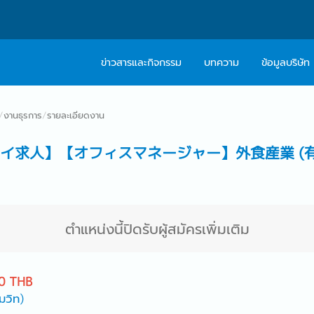
ข่าวสารและกิจกรรม
บทความ
ข้อมูลบริษัท
เกี่ยวกับเรา
ติดต่อ Caree
/
งานธุรการ
/
รายละเอียดงาน
ปรัชญา
บริการให้คำปร
】 【タイ求人】【オフィスマネージャー】外食産業 
สารจากผู้บริหาร
Work With Us
ตำแหน่งนี้ปิดรับผู้สมัครเพิ่มเติม
0 THB
มวิท)