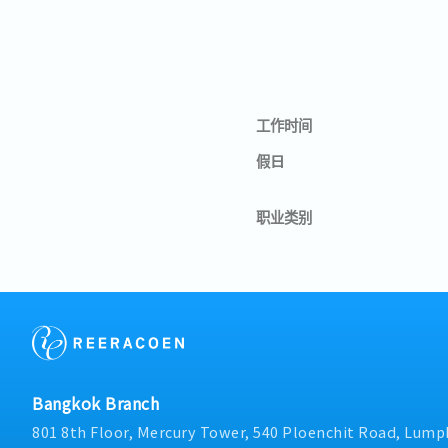
工作时间
假日
职业类别
Bangkok Branch
801 8th Floor, Mercury Tower, 540 Ploenchit Road, Lumph