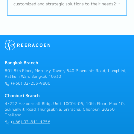
customized and strategic solutions to their needs2.
Search for contracts and potential clients, and
expand the customer base3. Organize, update, and
maintain customer records4. Monitor and control the
team's daily operations to accomplish assignments
successfully5. Meet and exceed all sales KPIs as
directed by the management team6. Monitor and
follow up on new customer inquiries, coordinating
with other branches, warehouses, and transport as
needed7. Issue quotations as requested by
Bangkok Branch
customers; handle complaints and resolve issues or
present solutions to achieve customer satisfaction8.
801 8th Floor, Mercury Tower, 540 Ploenchit Road, Lumphini,
Prepare weekly, monthly, and yearly sales activities,
Pathum Wan, Bangkok 10330
profit, and other related reports
(+66) 02-253-9800
Chonburi Branch
4/222 Harbormall Bldg. Unit 10C04-05, 10th Floor, Moo 10,
Sukhumvit Road Thungsukhla, Sriracha, Chonburi 20230
Thailand
(+66) 03-811-1256