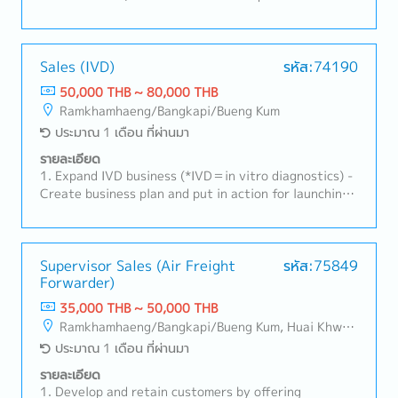
companies)(Delivery Schedule Management,
Quotation, Handling Complaints, etc.)- New
Customer Acquisition- Prepare documents, PO, and
etc. in the office- Provide training about the
Sales (IVD)
รหัส:74190
products in the office - Support Sales Manager (Thai
50,000 THB ~ 80,000 THB
and Japanese)
Ramkhamhaeng/Bangkapi/Bueng Kum
ประมาณ 1 เดือน ที่ผ่านมา
รายละเอียด
1. Expand IVD business (*IVD＝in vitro diagnostics) -
Create business plan and put in action for launching
IVD with Division Manager, such as DDR and other
solution. - Support to launch DDR from Thailand.2.
Distributor Management - Support marketing of
distributor by IVD the system - On-site support for
Supervisor Sales (Air Freight
รหัส:75849
Forwarder)
customer together with distributor's engineer
35,000 THB ~ 50,000 THB
Ramkhamhaeng/Bangkapi/Bueng Kum, Huai Khwang
ประมาณ 1 เดือน ที่ผ่านมา
รายละเอียด
1. Develop and retain customers by offering