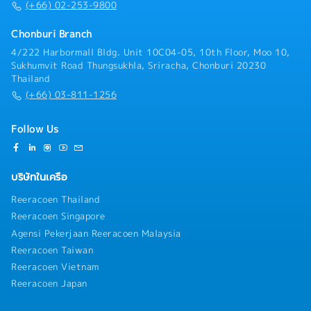
profit, and other related reports
(+66) 02-253-9800
Chonburi Branch
4/222 Harbormall Bldg. Unit 10C04-05, 10th Floor, Moo 10,
Sukhumvit Road Thungsukhla, Sriracha, Chonburi 20230
Thailand
(+66) 03-811-1256
Follow Us
บริษัทในเครือ
Reeracoen Thailand
Reeracoen Singapore
Agensi Pekerjaan Reeracoen Malaysia
Reeracoen Taiwan
Reeracoen Vietnam
Reeracoen Japan