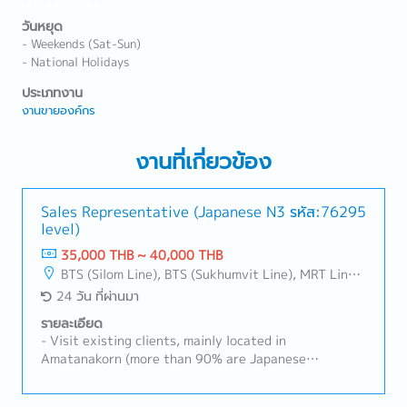
วันหยุด
- Weekends (Sat-Sun)
- National Holidays
ประเภทงาน
งานขายองค์กร
งานที่เกี่ยวข้อง
Sales Representative (Japanese N3
รหัส:76295
level)
35,000 THB ~ 40,000 THB
BTS (Silom Line), BTS (Sukhumvit Line), MRT Line, Rama III, Ratchadapisek - Phetchaburi, Changwattana - Ngam Wong Wan, Lat Phrao, Din Daeng/Vibhavadi/Don Muang, Rama II, Phra Pradaeng - Suksawat, King Kaew- Suvarnabhumi , Latkrabang, Srinakarin - Pattanakarn - Pravet, Bangna, All Airport Link Lines, Ramkhamhaeng/Bangkapi/Bueng Kum, Talingchan-Pinklao, Phutthamonthon - Nakhon Pathom, Samutprakarn, Pathumthani
24 วัน ที่ผ่านมา
รายละเอียด
- Visit existing clients, mainly located in
Amatanakorn (more than 90% are Japanese
companies)(Delivery Schedule Management,
Quotation, Handling Complaints, etc.)- New