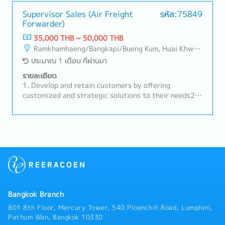
Customer Acquisition- Prepare documents, PO, and
etc. in the office- Provide training about the
Supervisor Sales (Air Freight
รหัส:75849
Forwarder)
products in the office - Support Sales Manager (Thai
and Japanese)
35,000 THB ~ 50,000 THB
Ramkhamhaeng/Bangkapi/Bueng Kum, Huai Khwang
ประมาณ 1 เดือน ที่ผ่านมา
รายละเอียด
1. Develop and retain customers by offering
customized and strategic solutions to their needs2.
Search for contracts and potential clients, and
expand the customer base3. Organize, update, and
maintain customer records4. Monitor and control the
team's daily operations to accomplish assignments
successfully5. Meet and exceed all sales KPIs as
directed by the management team6. Monitor and
follow up on new customer inquiries, coordinating
with other branches, warehouses, and transport as
needed7. Issue quotations as requested by
Bangkok Branch
customers; handle complaints and resolve issues or
present solutions to achieve customer satisfaction8.
801 8th Floor, Mercury Tower, 540 Ploenchit Road, Lumphini,
Prepare weekly, monthly, and yearly sales activities,
Pathum Wan, Bangkok 10330