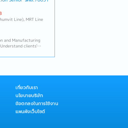
B
khumvit Line), MRT Line
on and Manufacturing
Understand clients'
racteristics of their
ment and Production
ed support functions・
els, process, data,
dentify business issues,
ss Production and
ter Data Management and
เกี่ยวกับเรา
nt, and Maintenance
นโยบายบริษัท
 solutions across
ss process, data
ข้อตกลงในการใช้งาน
nd system enablement —
แผนผังเว็บไซต์
 for Production and
 guidance across the
s systems and automation