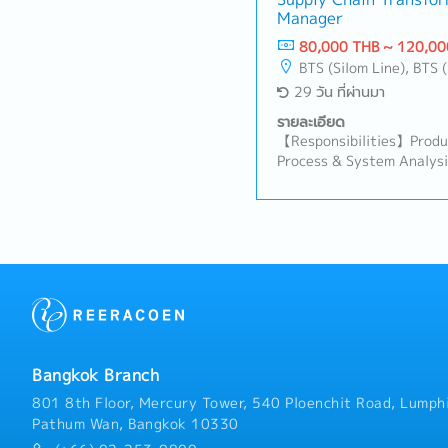
Manager
80,000 THB ~ 120,00
BTS (Silom Line), BTS 
29 วัน ที่ผ่านมา
รายละเอียด
【Responsibilities】Produ
Process & System Analys
of clients' business stra
of their Product Master
Production operations, al
functions・Direct analysi
data, systems, and autom
issues, root causes, and 
Manufacturing, Product
Product Lifecycle Manag
Operations・Spearhead the
depth solutions across op
Bangkok Branch
process, data managemen
enablement, bringing for
801 8th Floor, Mercury Tower, 540 Ploenchit Road, Lumphi
client challenges and de
Pathum Wan, Bangkok 10330
matter expertise across 