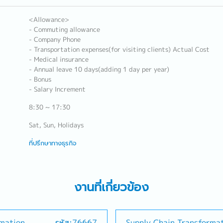
<Allowance>
- Commuting allowance
- Company Phone
- Transportation expenses(for visiting clients) Actual Cost
- Medical insurance
- Annual leave 10 days(adding 1 day per year)
- Bonus
- Salary Increment
8:30 ~ 17:30
Sat, Sun, Holidays
ที่ปรึกษาทางธุรกิจ
งานที่เกี่ยวข้อง
rmation
รหัส:76667
Supply Chain Transformat