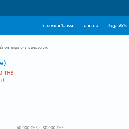
ข่าวสารและกิจกรรม
บทความ
ข้อมูลบริษัท
เกี่ยวกับเรา
ติดต่อ Caree
ปรึกษาทางธุรกิจ
/
รายละเอียดงาน
ปรัชญา
บริการให้คำปร
e)
สารจากผู้บริหาร
0 THB
ม)
Work With Us
60,000 THB ~ 80,000 THB