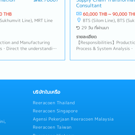
Consultant
0 THB
60,000 THB ~ 90,000 TH
(Sukhumvit Line), MRT Line
BTS (Silom Line), BTS (Su
29 วัน ที่ผ่านมา
รายละเอียด
ction and Manufacturing
【Responsibilities】Producti
is・Direct the understanding
Process & System Analysis・ 
tegy and the characteristics
business strategy and the cha
 Data Management and
Product Master Data Manage
ong with related support
operations, along with relat
s of business model, process,
Lead analysis of business mod
ation to identify business
systems, and automation to i
impact across Production and
root causes, and impact acro
 Master Data Management and
Manufacturing, Product Mas
บริษัทในเครือ
ement, and Maintenance
Product Lifecycle Manageme
Reeracoen Thailand
 design of practical, in-
Operations・ Design practical
erational strategy, business
operational strategy, busine
Reeracoen Singapore
t, automation, and system
management, automation, a
Agensi Pekerjaan Reeracoen Malaysia
ward original approaches to
providing in-depth expertise
ni,
monstrating deepsubject-
related areas and conceptual
Reeracoen Taiwan
supply chain and operations・
broadersupply chain・ Asses