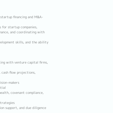
t startup financing and M&A-
s for startup companies,
rmance, and coordinating with
elopment skills, and the ability
ng with venture capital firms,
 cash flow projections,
cision-makers
tial
ealth, covenant compliance,
trategies
ion support, and due diligence