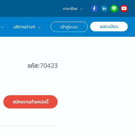
ภาษาไทย
English
ลงทะเบียน
บริการต่างๆ
เข้าสู่ระบบ
日本語
ภาษาไทย
r Advisor ของเรา
簡体中文
ึกษาด้านอาชีพ
รหัส:70423
สมัครงานตำแหน่งนี้