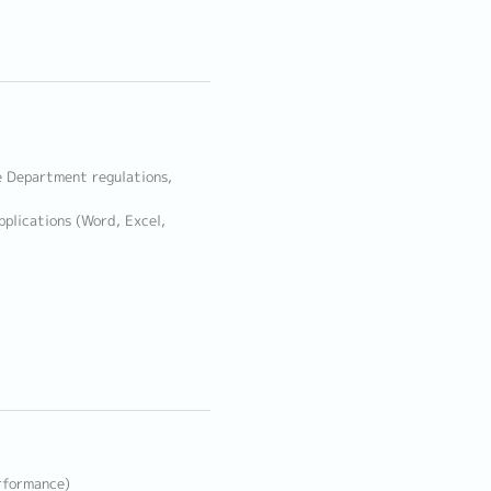
e Department regulations,
plications (Word, Excel,
erformance)