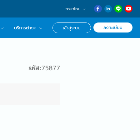
ภาษาไทย
English
ลงทะเบียน
บริการต่างๆ
เข้าสู่ระบบ
日本語
ภาษาไทย
r Advisor ของเรา
簡体中文
ึกษาด้านอาชีพ
รหัส:75877