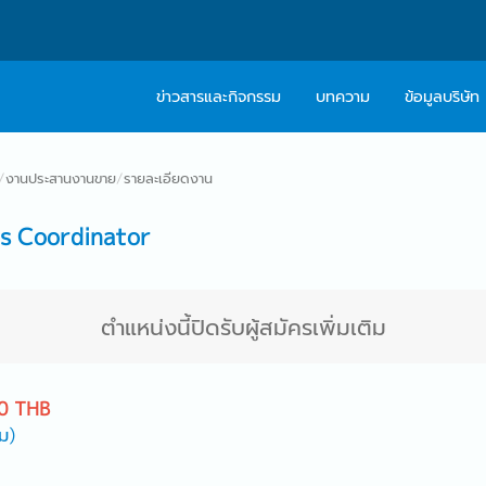
ข่าวสารและกิจกรรม
บทความ
ข้อมูลบริษัท
เกี่ยวกับเรา
ติดต่อ Caree
/
งานประสานงานขาย
/
รายละเอียดงาน
ปรัชญา
บริการให้คำปร
s Coordinator
สารจากผู้บริหาร
Work With Us
ตำแหน่งนี้ปิดรับผู้สมัครเพิ่มเติม
0 THB
ม)