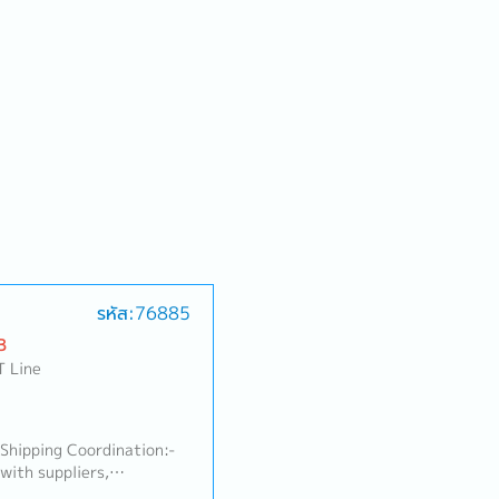
รหัส:76885
B
T Line
 Shipping Coordination:-
with suppliers,
s, and customs brokers