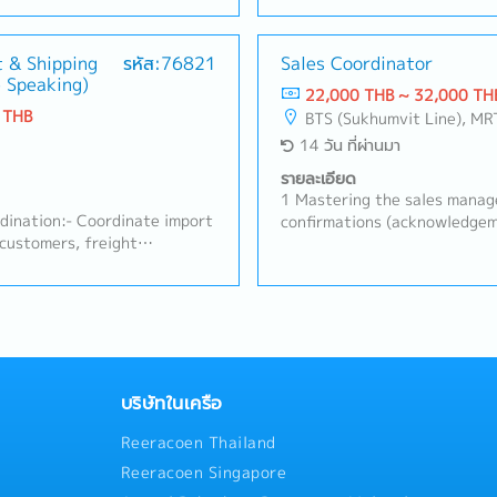
ce.- Compile sales data and
following established procedu
Sales Reports for
handle required shipping docu
ntain and update the sales
t & Shipping
รหัส:76821
Packing List, C/O) to ensure
Sales Coordinator
 Speaking)
d customer database to
execution.- Track shipment s
22,000 THB ~ 32,000 TH
accessibility.- Overseas
logistics issues to superiors
 THB
BTS (Sukhumvit Line), MR
ordination (Japan): Issue and
resolution.2. Sales Support &
14 วัน ที่ผ่านมา
(POS) to headquarters in
Management:- Follow up on r
monitor Japan-based
existing customers to suppo
รายละเอียด
oduction status and shipment
existing business.- Handle ba
1 Mastering the sales mana
g).- Coordinate with freight
inquiries from customers and 
rdination:- Coordinate import
confirmations (acknowledgem
s, or customs brokers to
complex issues to the superio
 customers, freight
invoicing.3 Logistics arrang
rance and timely delivery.-
process orders, and support
brokers following established
management, including physic
dination: Serve as the
accurately based on the super
ify, and handle required
Drafting and preparation of
to facilitate smooth
Operational Support:- Delive
B/L, Invoice, Packing List,
Addressing compliance issues
he Sales team and
customers and follow up on t
and prompt task execution.-
chemicals, environment, ethi
l customer inquiries
domestic and overseas factory
and report any logistics
registration or licensing iss
ility, shipment updates, and
customer meetings (including
uidance and resolution.2.
etc.7 Making insurance claim
if required).- Perform other 
ship Management:- Follow up
debiting.9 Organizing and m
บริษัทในเครือ
by the superior.
existing customers to
documents.10 Other assigne
Reeracoen Thailand
of existing business.- Handle
quiries from customers and
Reeracoen Singapore
lex issues to the superior.-