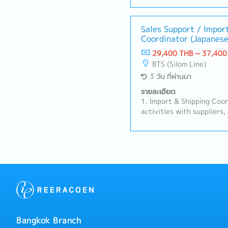
other sales corresponden
generate weekly/monthly 
management review.- Mai
Sales Support / Impor
Coordinator (Japanese
documentation system an
ensure data accuracy and 
29,400 THB ~ 37,400
Purchasing & Logistics Co
BTS (Silom Line)
process Purchase Orders 
3 วัน ที่ผ่านมา
Japan.- Liaise with and 
counterparts to track pr
รายละเอียด
schedules (Import Trackin
1. Import & Shipping Coo
forwarders, shipping line
activities with suppliers,
ensure smooth import clea
forwarders, and customs 
Customer & Internal Coor
procedures.- Prepare, ver
primary point of contact 
shipping documents (e.g., 
communication between t
C/O) to ensure accurate 
customers.- Handle initia
Track shipment schedules 
regarding product availab
issues to superiors for g
documentation status.
Sales Support & Relation
on recurring orders with 
support the maintenance 
basic interactions and in
Bangkok Branch
suppliers, escalating comp