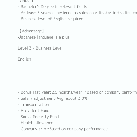
【Must】
- Bachelor's Degree in relevant fields
- At least 5 years experience as sales coordinator in trading c
- Business level of English required
【Advantage】
‐Japanese language is a plus
Level 3 - Business Level
English
- Bonus(last year:2.5 months/year) *Based on company perfor
- Salary adjustment(Avg. about 3.0%)
- Transportation
- Provident Fund
- Social Security Fund
- Health allowance
- Company trip *Based on company performance