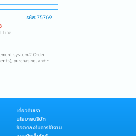
res.- Prepare, verify, and
ments (e.g., B/L, Invoice,
 accurate and prompt task
รหัส:75769
chedules and report any
B
 for guidance and
T Line
 Relationship
ecurring orders with
rt the maintenance of
sic interactions and
gement system.2 Order
suppliers, escalating
ents), purchasing, and
r.- Prepare quotations,
ements and inventory
 payment follow-ups
al inventory counts.4
ior's instructions.3.
 commercial documents.5
r product samples to
 related to customs,
esting results.- Support
cs, etc.6 Addressing
 visits, audits, or
ues with MOI, MOD, BOI,
 coordination/translation
s.8 Crediting and
routine tasks as assigned
anaging business
เกี่ยวกับเรา
d tasks
นโยบายบริษัท
ข้อตกลงในการใช้งาน