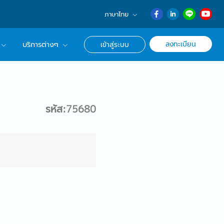
ภาษาไทย
English
ลงทะเบียน
บริการต่างๆ
เข้าสู่ระบบ
日本語
ภาษาไทย
r Advisor ของเรา
簡体中文
ึกษาด้านอาชีพ
รหัส:75680