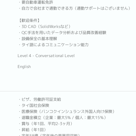
・要自動車運転免許
・自力で会社まで通勤できる方（通勤サポートはございません）
【歓迎条件】
・3D CAD（SolidWorksなど）
・QC手法を用いたデータ分析および品質改善経験
・設備保全の基本理解
・タイ語によるコミュニケーション能力
Level 4 - Conversational Level
English
・ビザ、労働許可証支給
・タイ国社会保険
・医療保険（バンコクインシュランス外国人向け保険）
・退職金積立（企業：最大5% / 個人：最大15％）
・賞与（年1回、平均2-3ヶ月）
・昇給（年1回）
・定年58歳（定年後の再雇用可能）