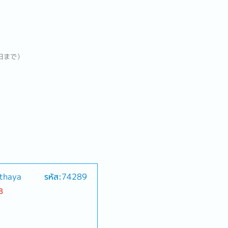
日まで）
uthaya
รหัส:74289
B