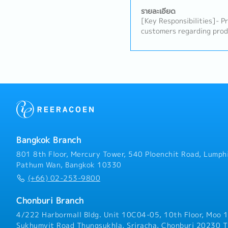
รายละเอียด
[Key Responsibilities]- P
customers regarding pro
processes.- Serve as the 
between customers and i
product qualification acti
evaluation and validation
troubleshoot technical an
Understand customer req
with relevant department
solutions.- Assist custom
optimization and product
technical reports, docum
Bangkok Branch
when required.- Collabora
Production, and R&D tea
801 8th Floor, Mercury Tower, 540 Ploenchit Road, Lumphi
success.- Contribute to 
Pathum Wan, Bangkok 10330
improvement initiatives.
(+66) 02-253-9800
delivering high-quality t
maintaining strong custo
Chonburi Branch
tasks assigned by the m
4/222 Harbormall Bldg. Unit 10C04-05, 10th Floor, Moo 1
Sukhumvit Road Thungsukhla, Sriracha, Chonburi 20230 T