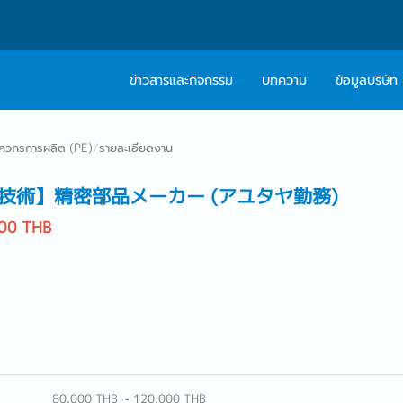
ข่าวสารและกิจกรรม
บทความ
ข้อมูลบริษัท
เกี่ยวกับเรา
ติดต่อ Caree
ิศวกรการผลิต (PE)
/
รายละเอียดงาน
ปรัชญา
บริการให้คำปร
技術】精密部品メーカー (アユタヤ勤務)
สารจากผู้บริหาร
00 THB
Work With Us
80,000 THB ~ 120,000 THB