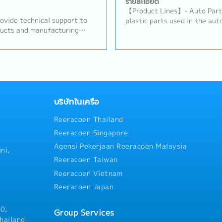
รายละเอียด
【Product Lines】- Auto Parts
rovide technical support to
plastic parts used in the au
ducts and manufacturing
Injection Parts for Industry:
primary technical contact
consumer electronics, semico
nternal teams.- Support
industrial applications【Job 
vities, including process
and improve production proce
.- Investigate and
products- Monitor molding o
d process-related issues.-
product quality and producti
uirements and coordinate
defects and implement corre
s to deliver effective
Coordinate with the producti
บริษัทในเครือ
ers with process
maintenance teams to resolve
Reeracoen Thailand
 implementation.- Prepare
Optimize molding parameters,
entation, and presentations
achieve stable mass product
Reeracoen Singapore
te with Sales, Quality,
introduction, trial productio
Agensi Pekerjaan Reeracoen Malaysia
ms to ensure customer
Prepare production-related 
ni,
continuous process
reports
Reeracoen Taiwan
- Support business growth by
Reeracoen Vietnam
echnical services and
Reeracoen Japan
mer relationships.- Other
anager
0,
Group Services
hailand