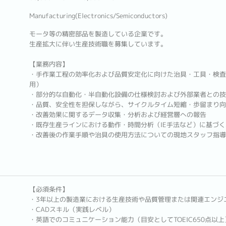
Manufacturing(Electronics/Semiconductors)
モータ等の精密部品を製造している企業です。
生産拡大に伴い生産技術職を募集しています。
【業務内容】
・手作業工程の効率化および品質安定化に向けた治具・工具・検査具の
用）
・部分的な自動化・半自動化設備の仕様検討および外部業者との技
・品質、安全性を担保しながら、サイクルタイム短縮・歩留まり向
・改善効果に関するデータ収集・分析および経営層への報告
・既存生産ラインにおける動作・時間分析（IE手法など）に基づ
・改善後の作業手順や治具の使用方法についての現地スタッフ指導
【必須条件】
・3年以上の製造業における生産技術や品質管理または関連エンジ
・CADスキル（実践レベル）
・英語でのコミュニケーション能力（目安としてTOEIC650点以上