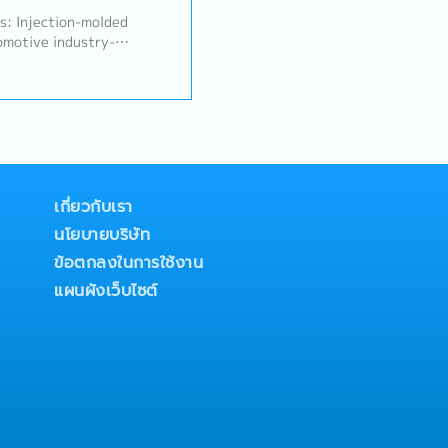
: Injection-molded
tomotive industry-
 Plastic molded parts for
nductors, and other
Responsibilities】- Handle
sses for plastic molded
perations to ensure
on efficiency- Analyze
ctive/preventive actions-
on, quality, and
เกี่ยวกับเรา
 technical issues-
นโยบายบริษัท
 tools, and workflows to
ข้อตกลงในการใช้งาน
ion- Support new product
n, and process validation-
แผนผังเว็บไซต์
documentation and