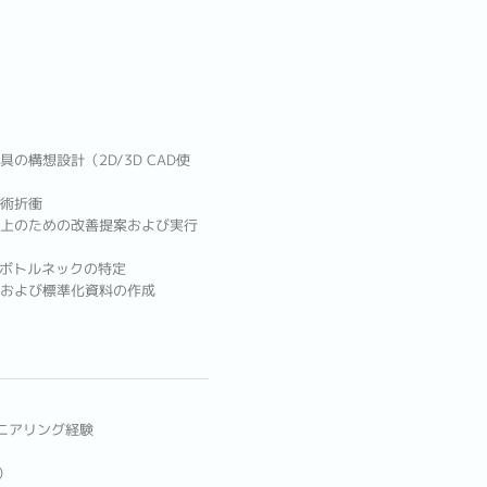
構想設計（2D/3D CAD使
術折衝
上のための改善提案および実行
くボトルネックの特定
および標準化資料の作成
ニアリング経験
）