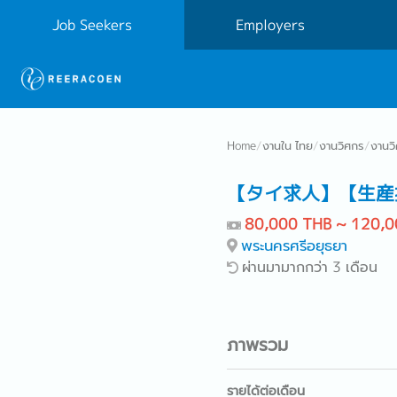
Job Seekers
Employers
Home
/
งานใน ไทย
/
งานวิศกร
/
งานว
【タイ求人】【生産
80,000 THB ~ 120,0
พระนครศรีอยุธยา
ผ่านมามากกว่า 3 เดือน
ภาพรวม
รายได้ต่อเดือน