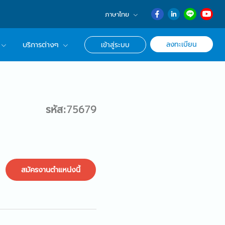
ภาษาไทย
English
ลงทะเบียน
บริการต่างๆ
เข้าสู่ระบบ
日本語
ภาษาไทย
r Advisor ของเรา
簡体中文
ึกษาด้านอาชีพ
รหัส:75679
สมัครงานตำแหน่งนี้