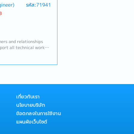
neer (BC. in Engineer)
รหัส:71941
m.- Act as the point of
nd internal teams (both
B
ead projects and manage
vities.- Analyze forecast
for management.- Prepare
management.- Monitor and
.- Prepare all related
ers and relationships
9 and ISO14001.-
pport all technical work
s to achieve targets.
dinate with internal and
ing the calculation sheet
t.- Preparing and
ations to explain the
es to customers.-
and system requirements
.- Issue a quotation
mer's issue.
เกี่ยวกับเรา
นโยบายบริษัท
ข้อตกลงในการใช้งาน
แผนผังเว็บไซต์