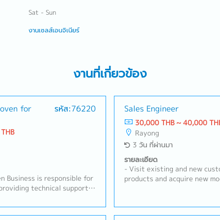
Sat - Sun
งานเซลส์เอนจิเนียร์
งานที่เกี่ยวข้อง
oven for
รหัส:76220
Sales Engineer
30,000 THB ~ 40,000 TH
 THB
Rayong
3 วัน ที่ผ่านมา
รายละเอียด
- Visit existing and new cus
 Business is responsible for
products and acquire new mod
providing technical support
Receive RFQs and lead meeti
 automotive and industrial
stakeholders.- Prepare cost 
ocuses on developing customer
quotations to submit to cus
ing technical requirements,
status, follow up on quotati