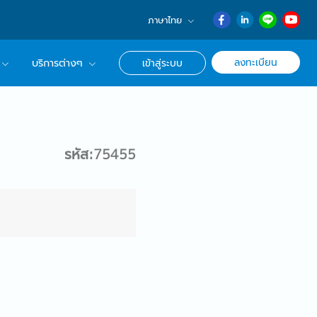
ภาษาไทย
English
ลงทะเบียน
บริการต่างๆ
เข้าสู่ระบบ
日本語
ภาษาไทย
r Advisor ของเรา
簡体中文
ึกษาด้านอาชีพ
รหัส:75455