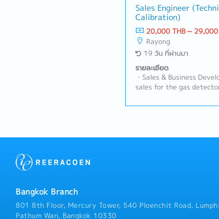
supporting RFQ processes
Sales Engineer (Techni
Calibration)
conversion of business op
aligned to company targ
20,000 THB ~ 29,000
& Technical Support• Buil
Rayong
relationships with OEMs, 
19 วัน ที่ผ่านมา
customers• Act as key con
technical discussions, and
รายละเอียด
Understand customer prod
・Sales & Business Develo
applications, and perfor
sales for the gas detecto
technical consultation o
both Fixed and Portable 
solutions• Support product
Gas.- Visit clients in ind
customer approvalsB. Sal
(Automotive, Chemical, Ga
Growth• Identify new bus
to gather requirements, a
automotive and non-auto
prepare professional quot
customer base and increa
to meet the company's ta
nonwoven products• Execu
maintaining a gross profi
business strategy• Follow
50%.・Calibration & Techn
convert to business wins•
perform annual on-site ga
and commercial negotiat
services according to th
Bangkok Branch
Management• Coordinate 
with theengineering team
teams (Engineering, Cost
replacements, inspect si
801 8th Floor, Mercury Tower, 540 Ploenchit Road, Lumphi
submit quotations aligne
Contacts), and perform b
Pathum Wan, Bangkok 10330