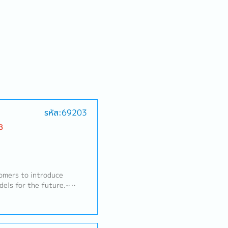
รหัส:69203
B
tomers to introduce
els for the future.-
ngs with internal
calculations and
tomers.- Monitor RFQ
ons, and analyze