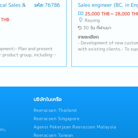
, and ensuring successful
cal Sales &
รหัส:76786
Sales engi
competitiveness with the tea
portunities with profitability
contact between customers a
25,000 THB ~ 28,000 TH
ets.A. Customer Management
current and new models).- L
 THB
Rayong
d and maintain strong
customer cost-reduction acti
30 วัน ที่ผ่านมา
Tier-1, and industrial
trends and prepare reports 
tact for customer inquiries,
annual plans and report to 
รายละเอียด
 issue resolution•
follow up on new model status
‐ Development of new custom
uct specifications,
documentation for IATF1694
pment:- Plan and present
with existing clients.- To su
mance requirements• Provide
Oversee sales staff activitie
r product group, including
for sales activities and coor
n nonwoven materials and
systems, as well as Standard
external.- Checking and revis
 trials, validation, and
ustrial factory segments
and support new model projec
es Development & Business
s Separation, Electronics)
developing technical present
iness opportunities in
ssess on-site conditions, and
company's products or servic
motive sectors• Expand
ations.- Drive sales revenue
Discussing equipment needs 
se market share for
rgets, focusing on
with customers and engineers
te sales plans aligned with
t (GP) margin of 30% -
inquiry and support the custo
บริษัทในเครือ
 up on leads, RFQ/RFI, and
ical Service:- Plan and
 Support pricing strategy
Reeracoen Thailand
s instrument calibration
ionsC. RFQ & Commercial
e schedules co-determined
Reeracoen Singapore
RFQ process with internal
.- Execute sensor
Agensi Pekerjaan Reeracoen Malaysia
ing, Production)• Prepare and
gnal systems (NO/NC
ni,
d with cost and margin
asic troubleshooting at
Reeracoen Taiwan