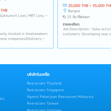
 Respond to customer
Communicate with customer, s
20,000 THB ~ 35,000 TH
er-sales support- Prepare and
contribute stakeholders- De
 THB
Bangna
 related data- Coordinate
communication with suppliers
Suksawat, King Kaew- Suvarnabhumi , Latkrabang, Srinakarin - Pattanakarn - Pravet, Bangna, All Airport Link Lines, Ramkhamhaeng/Bangkapi/Bueng Kum, Talingchan-Pinklao, Phutthamonthon - Nakhon Pathom, Samutprakarn, Pathumthani
25 วัน ที่ผ่านมา
s such as product planning,
reports and prepare for pres
tics- Depending on the
and develop subordinate staf
รายละเอียด
ience, responsibilities may
strong relationships with cu
Job Description:· Sales activi
l staff
Prepare reports and provide 
 mainly located in Amatanakorn
customers· Developing new c
Sales Manager- Task as need
nese companies)(Delivery
project support· Manage war
otation, Handling
shipping documents· Coordin
ustomer Acquisition- Prepare
procedures across organizati
 the office- Provide training
and administrative duties· O
 office - Support Sales
ese)
บริษัทในเครือ
Reeracoen Thailand
Reeracoen Singapore
Agensi Pekerjaan Reeracoen Malaysia
ni,
Reeracoen Taiwan
Reeracoen Vietnam