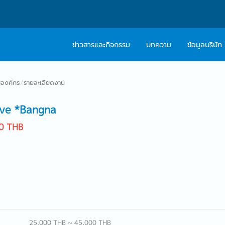
ข่าวสารและกิจกรรม
บทความ
ข้อมูลบริษัท
เกี่ยวกับเรา
ติดต่อ Caree
องค์กร
/
รายละเอียดงาน
ปรัชญา
บริการให้คำปร
ive *Bangna
สารจากผู้บริหาร
0 THB
Work With Us
25,000 THB ~ 45,000 THB