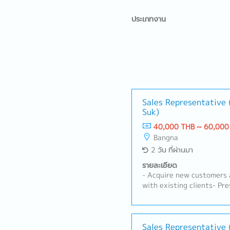
ประเภทงาน
Sales Representative
Suk)
40,000 THB ~ 60,000
Bangna
2 วัน ที่ผ่านมา
รายละเอียด
- Acquire new customers 
with existing clients- Pr
products/services, includ
Negotiate contracts and 
Develop and execute sale
targets- Collect and ana
Sales Representative