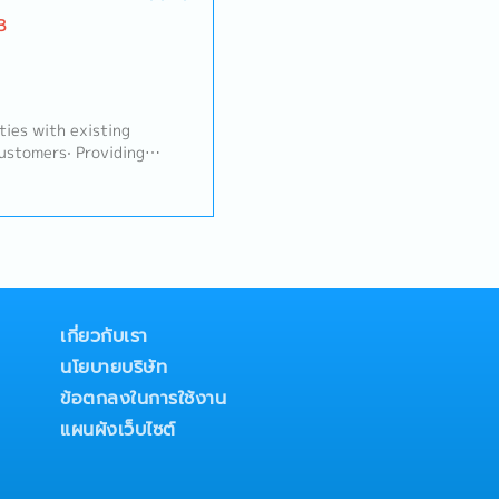
upplier, colleague to
B
livery Management,
 and customers, creating
entation- Manage, coach,
f- Negotiate and build
stomers and suppliers-
ties with existing
regular updates to the
ustomers· Providing
ed
ehouse stock· Handle
ating reporting
onal teams· Perform filing
thers
เกี่ยวกับเรา
นโยบายบริษัท
ข้อตกลงในการใช้งาน
แผนผังเว็บไซต์