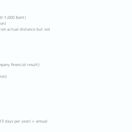
00-1,000 Baht)
ion)
rom actual distance but not
pany financial result)
ion)
13 days per year) + annual