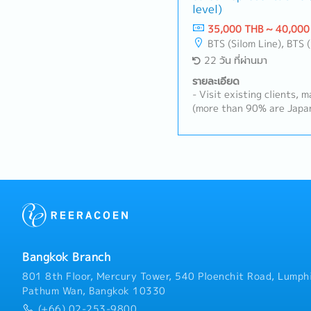
level)
competitor information-
inquiries and provide aft
35,000 THB ~ 40,000
manage sales reports and
BTS (Silom Line), BTS (Sukhumvit Line), MRT Line, Rama III, Ratchadapisek - Phetchaburi, Changwattana - Ngam Wong Wan, Lat Phrao, Din Daeng/Vibhavadi/Don Muang, Rama II, Phra Pradaeng - 
with internal department
22 วัน ที่ผ่านมา
manufacturing, and logis
candidate’s age and exper
รายละเอียด
also include managing loca
- Visit existing clients,
(more than 90% are Japa
Schedule Management, Qu
Complaints, etc.)- New C
documents, PO, and etc. in
about the products in the
Manager (Thai and Japan
Bangkok Branch
801 8th Floor, Mercury Tower, 540 Ploenchit Road, Lumphi
Pathum Wan, Bangkok 10330
(+66) 02-253-9800