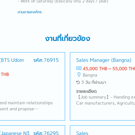
- Work on Saturday (basically only 2 days / year)
งานขายองค์กร
งานที่เกี่ยวข้อง
 (BTS Udom
รหัส:76915
Sales Manager (Bangna)
45,000 THB ~ 55,000 TH
 THB
Bangna
3 วัน ที่ผ่านมา
รายละเอียด
【Job summary】- Handing exi
and maintain relationships
Car manufacturers, Agricultu
esent and propose
products (industrial equipme
ing preparing quotations-
equipment manufacturers Sal
handle order processing-
Ayutthaya, Other Surroundin
s plans to achieve sales
Japanese company (About 100
lyze market trends and
 (Japanese N3
รหัส:76295
Sales
stock management and domes