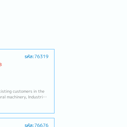
รหัส:76319
B
sting customers in the
ral machinery, Industrial
nt), Automation
es area: Rayong,
g Areasthe client:
%)- Sale and sourcing,
รหัส:76676
tic transactions-