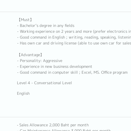
【Must】
- Bachelor’s degree in any fields
- Working experience on 2 years and more (prefer electronics i
- Good command in English ; writing, reading, speaking, listeni
- Has own car and driving license (able to use own car for sales
【Advantage】
- Personality: Aggressive
- Experience in new business development
- Good command in computer skill ; Excel, MS. Office program
Level 4 - Conversational Level
English
‐ Sales Allowance 2,000 Baht per month
- Car Maintenance Allowance 3,000 Baht per month