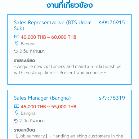
งานที่เกี่ยวข้อง
Sales Representative (BTS Udom
รหัส:76915
Suk)
40,000 THB ~ 60,000 THB
Bangna
2 วัน ที่ผ่านมา
รายละเอียด
- Acquire new customers and maintain relationships
with existing clients- Present and propose
products/services, including preparing quotations-
Negotiate contracts and handle order processing-
Develop and execute sales plans to achieve sales
targets- Collect and analyze market trends and
Sales Manager (Bangna)
รหัส:76319
competitor information- Respond to customer
45,000 THB ~ 55,000 THB
inquiries and provide after-sales support- Prepare
Bangna
and manage sales reports and related data-
2 วัน ที่ผ่านมา
Coordinate with internal departments such as
product planning, manufacturing, and logistics-
รายละเอียด
Depending on the candidate’s age and experience,
【Job summary】- Handing existing customers in the