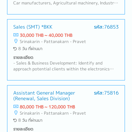
responsibilities may also include managing local staff
Car manufacturers, Agricultural machinery, Industrial
products (industrial equipment), Automation
equipment manufacturers Sales area: Rayong,
Ayutthaya, Other Surrounding Areasthe client:
Japanese company (About 100%)- Sale and sourcing,
Sales (SMT) *BKK
รหัส:76853
stock management and domestic transactions-
30,000 THB ~ 40,000 THB
Communicate with customer, supplier, colleague to
Srinakarin - Pattanakarn - Pravet
contribute stakeholders- Delivery Management,
8 วัน ที่ผ่านมา
communication with suppliers and customers,
creating reports and prepare for presentation-
รายละเอียด
Manage, coach, and develop subordinate staff-
- Sales & Business Development: Identify and
Negotiate and build strong relationships with
approach potential clients within the electronics
customers and suppliers- Prepare reports and
manufacturing industry in Thailand.- Client
provide regular updates to the Sales Manager- Task
Relationship Management: Maintain strong
as needed
relationships with existing customers, understanding
their production requirements and proposing suitable
Assistant General Manager
รหัส:75816
(Renewal, Sales Division)
SMT machinery/solutions.- Technical Proposal &
Consulting: Utilize SMT technical knowledge to
80,000 THB ~ 120,000 THB
present product specifications, demonstration
Srinakarin - Pattanakarn - Pravet
proposals, and line configurations.- Market Analysis:
8 วัน ที่ผ่านมา
Monitor market trends and competitor activities to
expand business opportunities in the SMT sector.
รายละเอียด