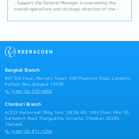
- Support the General Manager in overseeing the
overall operations and strategic direction of the
Sales, Renewal DivisionLead and supervise a team of
approximately 10–20 members to ensure smooth
daily operations and achievement of sales targets-
Manage and drive overall sales activities for
elevator and escalator renewal projects in buildings-
Develop sales strategies and action plans to expand
business opportunities and strengthen market
competitiveness- Monitor customers’ project
progress, market trends, and competitors’ activities,
Bangkok Branch
and provide timely updates and strategic
recommendations- Ensure prompt and accurate sales
801 8th Floor, Mercury Tower, 540 Ploenchit Road, Lumphini,
information is provided to customers and internal
Pathum Wan, Bangkok 10330
stakeholders- Arrange and lead company, product,
(+66) 02-253-9800
and solution presentations for key clients and
project stakeholders- Establish, maintain, and
Chonburi Branch
strengthen strong relationships with customers,
4/222 Harbormall Bldg. Unit 10C04-05, 10th Floor, Moo 10,
consultants, contractors, developers, and other
Sukhumvit Road Thungsukhla, Sriracha, Chonburi 20230
project stakeholders- Coordinate cross-functional
Thailand
collaboration with internal departments to ensure
(+66) 03-811-1256
successful project execution and customer