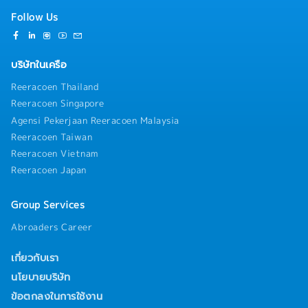
satisfaction- Support organizational development,
team performance management, and talent
Follow Us
development within the division- Act as a successor
candidate for the General Manager position by
contributing to management decision-making and
บริษัทในเครือ
business leadership- Perform other duties and special
assignments as directed by management
Reeracoen Thailand
Reeracoen Singapore
Agensi Pekerjaan Reeracoen Malaysia
Reeracoen Taiwan
Reeracoen Vietnam
Reeracoen Japan
Group Services
Abroaders Career
เกี่ยวกับเรา
นโยบายบริษัท
ข้อตกลงในการใช้งาน