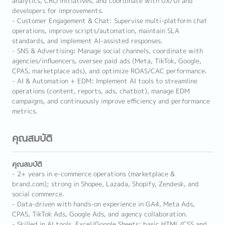
analytics, CRO initiatives, and coordinate with UX/UI and
developers for improvements.
- Customer Engagement & Chat: Supervise multi-platform chat
operations, improve scripts/automation, maintain SLA
standards, and implement AI-assisted responses.
- SNS & Advertising: Manage social channels, coordinate with
agencies/influencers, oversee paid ads (Meta, TikTok, Google,
CPAS, marketplace ads), and optimize ROAS/CAC performance.
- AI & Automation + EDM: Implement AI tools to streamline
operations (content, reports, ads, chatbot), manage EDM
campaigns, and continuously improve efficiency and performance
metrics.
คุณสมบัติ
คุณสมบัติ
- 2+ years in e-commerce operations (marketplace &
brand.com); strong in Shopee, Lazada, Shopify, Zendesk, and
social commerce.
- Data-driven with hands-on experience in GA4, Meta Ads,
CPAS, TikTok Ads, Google Ads, and agency collaboration.
- Skilled in AI tools, Excel/Google Sheets; basic HTML/CSS and