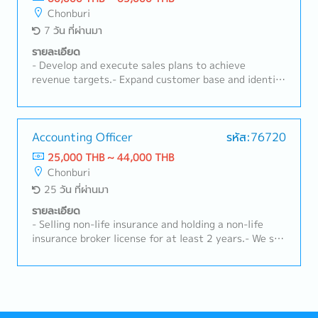
cross-border transportation, etc.- Prepare, handle
Chonburi
and submit quotations, rates, and inquiries.- Conduct
7 วัน ที่ผ่านมา
internal weekly/monthly meetings to instruct the
Operation Team on newly acquired business.- Prepare
รายละเอียด
weekly and monthly reports: opportunity pipeline
- Develop and execute sales plans to achieve
report, weekly planning report, sales visit report,
revenue targets.- Expand customer base and identify
quotation issuance and other related reports.-
new business opportunities.- Conduct competitor
Follow up with customers on shipment status,
analysis and monitor market trends to develop
related documents, billing, claims, and other
effective strategies.- Prepare sales forecasts and
requirements.- Monitor daily e-mails and business
action plans.- Provide on-site consultation and
Accounting Officer
รหัส:76720
requirements from internal and external parties.-
technical support at farms.- Conduct product
25,000 THB ~ 44,000 THB
Other responsibilities as per management.
demonstrations and training for customers.-
Chonburi
Troubleshoot and resolve urgent technical issues
25 วัน ที่ผ่านมา
promptly.- Coordinate with internal teams to ensure
effective product performance and customer
รายละเอียด
satisfaction.- Maintain and strengthen long-term
- Selling non-life insurance and holding a non-life
relationships with existing customers.- Organize
insurance broker license for at least 2 years.- We sell
educational activities, seminars, or workshops for
and provide extended warranty services for vehicle
customers.- Ensure high levels of customer
batteries, both for cars and forklifts, to both new
satisfaction and retention.- Prepare and submit
and existing customers.- Identify and explore new
sales reports and performance summaries.- Manage
business opportunities within the assigned area.-
accounts receivable and follow up on outstanding
Provide advice and guidance to customers regarding