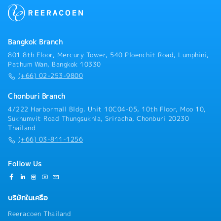
payments.- Maintain accurate customer records and
insurance that suits their needs.- Monitor and
sales documentation.
manage existing customers to ensure their
satisfaction.- The sales report and customer
information are returned to the company's system.
Bangkok Branch
801 8th Floor, Mercury Tower, 540 Ploenchit Road, Lumphini,
Pathum Wan, Bangkok 10330
(+66) 02-253-9800
Chonburi Branch
4/222 Harbormall Bldg. Unit 10C04-05, 10th Floor, Moo 10,
Sukhumvit Road Thungsukhla, Sriracha, Chonburi 20230
Thailand
(+66) 03-811-1256
Follow Us
บริษัทในเครือ
Reeracoen Thailand