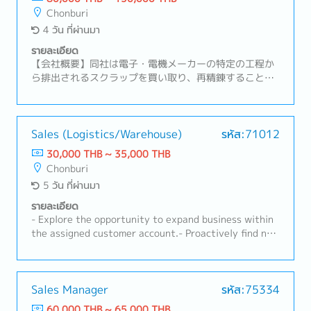
Chonburi
4 วัน ที่ผ่านมา
รายละเอียด
【会社概要】同社は電子・電機メーカーの特定の工程か
ら排出されるスクラップを買い取り、再精錬することで
高純度の原料を生み出すリサイクル事業を展開。【業務
内容】・営業組織の数字管理およびチームマネジメン
ト・拡販に向けた戦略や戦術の立案・顧客訪問、リレー
ションシップの構築および維持・新規顧客の開拓および
Sales (Logistics/Warehouse)
รหัส:71012
既存顧客のフォローアップ・タイ法人の経営陣への報告
30,000 THB ~ 35,000 THB
および解決に向けての議論・必要に応じた本社へのレポ
Chonburi
ート作成
5 วัน ที่ผ่านมา
รายละเอียด
- Explore the opportunity to expand business within
the assigned customer account.- Proactively find new
target customers and acquire new business.-
Maintain and develop business relationship with
new/existing customers.- Conduct regular (weekly)
customer visits.- Perform sales activities and related
Sales Manager
รหัส:75334
service products, i.e., customs brokerage, warehouse,
60,000 THB ~ 65,000 THB