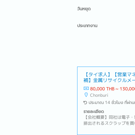
วันหยุด
ประเภทงาน
【タイ求人】【営業マ
補】金属リサイクルメ
中国語が活かせる！）
80,000 THB ~ 130,00
Chonburi
ประมาณ 14 ชั่วโมง ที่ผ่า
รายละเอียด
【会社概要】同社は電子・
排出されるスクラップを買
度の原料を生み出すリサイ