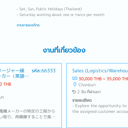
- Sat, Sun, Public Holidays (Thailand)
- Saturday working about one or twice per month
งานขายองค์กร
งานที่เกี่ยวข้อง
ネージャー候
รหัส:66333
Sales (Logistics/Warehou
ーカー（英語や
30,000 THB ~ 35,000 TH
0 THB
Chonburi
2 วัน ที่ผ่านมา
นมา
รายละเอียด
- Explore the opportunity to
電機メーカーの特定の工程から
the assigned customer accoun
い取り、再精錬することで高純
target customers and acquir
クル事業を展開。【業務内
and develop business relatio