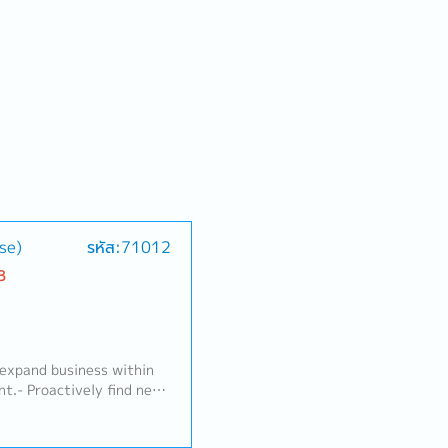
se)
รหัส:71012
B
 expand business within
t.- Proactively find new
e new business.- Maintain
nship with new/existing