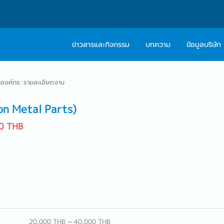
ข่าวสารและกิจกรรม
บทความ
ข้อมูลบริษัท
เกี่ยวกับเรา
ติดต่อ Caree
องค์กร
/
รายละเอียดงาน
ปรัชญา
บริการให้คำปร
ion Metal Parts)
สารจากผู้บริหาร
0 THB
Work With Us
20,000 THB ~ 40,000 THB