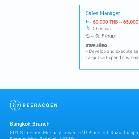
容】・営業組織の数字管理
販に向けた戦略や戦術の立
ップの構築および維持・新
Sales Manager
フォローアップ・タイ法人
60,000 THB ~ 65,000
向けての議論・必要に応じ
Chonburi
4 วัน ที่ผ่านมา
รายละเอียด
- Develop and execute sa
targets.- Expand custome
business opportunities.-
and monitor market trend
strategies.- Prepare sale
Provide on-site consultat
farms.- Conduct product 
for customers.- Troubles
technical issues promptly
teams to ensure effectiv
customer satisfaction.- 
term relationships with 
Bangkok Branch
educational activities, s
customers.- Ensure high 
801 8th Floor, Mercury Tower, 540 Ploenchit Road, Lumphi
satisfaction and retentio