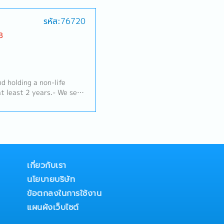
 (weekly) customer
ies and related service
รหัส:76720
erage, warehouse, cross-
 Prepare, handle and
B
 inquiries.- Conduct
ings to instruct the
uired business.- Prepare
opportunity pipeline
t, sales visit report,
 related reports.- Follow
rs.- We sell
t status, related
y services for vehicle
nd other requirements.-
forklifts, to both new and
siness requirements from
.- Other responsibilities
n the assigned area.-
to customers regarding
d manage
eir satisfaction.- The
เกี่ยวกับเรา
formation are returned to
นโยบายบริษัท
ข้อตกลงในการใช้งาน
แผนผังเว็บไซต์