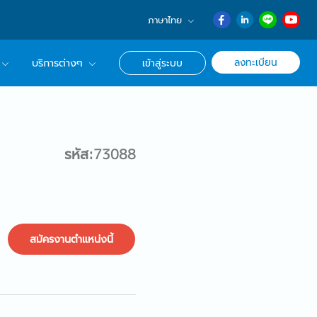
ภาษาไทย
English
ลงทะเบียน
บริการต่างๆ
เข้าสู่ระบบ
日本語
ภาษาไทย
r Advisor ของเรา
簡体中文
ึกษาด้านอาชีพ
รหัส:73088
สมัครงานตำแหน่งนี้