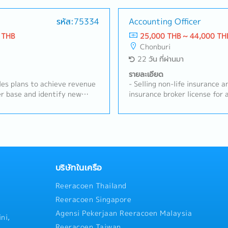
およびチームマネジメント・拡
customers.- Conduct regular
案・顧客訪問、リレーションシ
visits.- Perform sales activit
規顧客の開拓および既存顧客の
รหัส:75334
Accounting Officer
products, i.e., customs brok
の経営陣への報告および解決に
border transportation, etc.-
 THB
25,000 THB ~ 44,000 TH
た本社へのレポート作成
submit quotations, rates, and
Chonburi
internal weekly/monthly meet
22 วัน ที่ผ่านมา
Operation Team on newly acq
weekly and monthly reports: 
รายละเอียด
report, weekly planning repor
les plans to achieve revenue
- Selling non-life insurance and holding a non-life
quotation issuance and other
r base and identify new
insurance broker license for at least 2 yea
up with customers on shipmen
 Conduct competitor analysis
and provide extended warrant
documents, billing, claims, a
s to develop effective
batteries, both for cars and 
Monitor daily e-mails and bu
s forecasts and action plans.-
existing customers.- Identify and explore new
internal and external parties
ion and technical support at
business opportunities withi
as per management.
demonstrations and training
Provide advice and guidance 
hoot and resolve urgent
insurance that suits their needs.- Monitor an
.- Coordinate with internal
existing customers to ensure th
บริษัทในเครือ
e product performance and
sales report and customer in
Reeracoen Thailand
Maintain and strengthen long-
the company's system.
existing customers.- Organize
Reeracoen Singapore
eminars, or workshops for
Agensi Pekerjaan Reeracoen Malaysia
levels of customer
ni,
n.- Prepare and submit sales
Reeracoen Taiwan