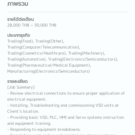
ภาพรวม
รายได้ต่อเดือน
28,000 THB ~ 30,000 THB
ประเภทธุรกิจ
Trading(Food), Trading(Other),
Trading(Computer/Telecommunication),
Trading(Cosmetics/Healthcare), Trading(Machinery),
Trading(Automotive), Trading(Electronics/Semiconductors),
Trading(Pharmaceutical/Medical Equipment),
Manufacturing(Electronics/Semiconductors)
รายละเอียด
[Job Summary]
- Review electrical connections to ensure proper application of
electrical equipment.
- Installing, Troubleshooting and commissioning VSD units at
Client’s location.
- Providing basic VSD, PLC, HMI and Servo systems instruction
and equipment training.
- Responding to equipment breakdowns.