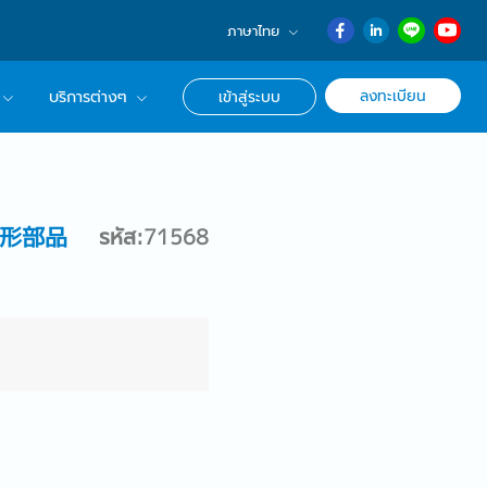
ภาษาไทย
English
ลงทะเบียน
บริการต่างๆ
เข้าสู่ระบบ
日本語
ภาษาไทย
r Advisor ของเรา
簡体中文
ึกษาด้านอาชีพ
成形部品
รหัส:71568