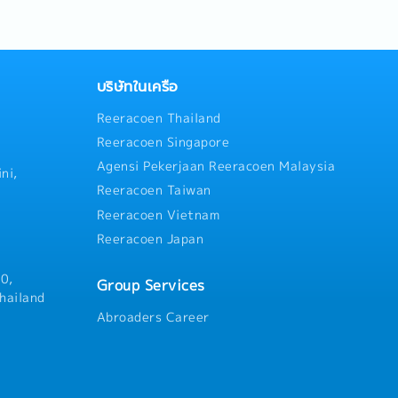
maximize efficiency.-
the production line.- Manage
e production team to
within the department.- Coo
wledge, and motivation.-
departments such as producti
Assurance, Marketing,
control, maintenance, etc.- 
r departments to ensure
daily/weekly/monthly report
บริษัทในเครือ
ntrol product quality to meet
performance.
Reeracoen Thailand
ustomer requirements.-
ply with occupational health,
Reeracoen Singapore
l standards.- Continuously
Agensi Pekerjaan Reeracoen Malaysia
uction processes.- Prepare
ni,
erform data analysis to
Reeracoen Taiwan
sion-making.- Control
Reeracoen Vietnam
uce process-related waste.-
Reeracoen Japan
 of production machinery
operational readiness.-
ISO 9001:2015 quality
0,
Group Services
dards.
hailand
Abroaders Career