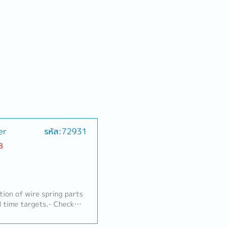
er
รหัส:72931
B
tion of wire spring parts
d time targets.- Check
rocess to meet the
e and solve problems in