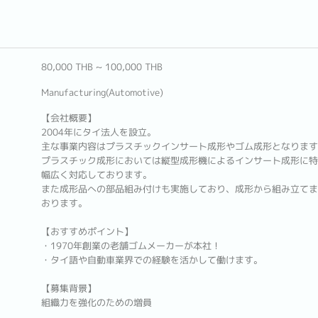
80,000 THB ~ 100,000 THB
Manufacturing(Automotive)
【会社概要】
2004年にタイ法人を設立。
主な事業内容はプラスチックインサート成形やゴム成形となります
プラスチック成形においては縦型成形機によるインサート成形に特
幅広く対応しております。
また成形品への部品組み付けも実施しており、成形から組み立てま
おります。
【おすすめポイント】
・1970年創業の老舗ゴムメーカーが本社！
・タイ語や自動車業界での経験を活かして働けます。
【募集背景】
組織力を強化のための増員