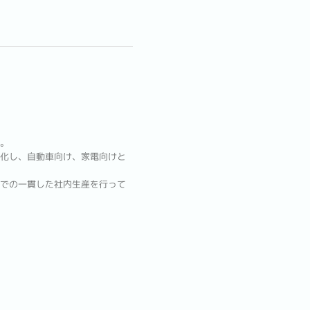
。
化し、自動車向け、家電向けと
での一貫した社内生産を行って