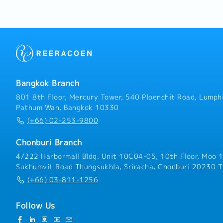
materials, and others to 
Supervise and develop th
enhance their skills, kno
Coordinate with Quality 
Administration, and othe
cohesive operations.- Co
company standards and c
Ensure all operations com
Bangkok Branch
safety, and environmenta
analyze and improve prod
801 8th Floor, Mercury Tower, 540 Ploenchit Road, Lumphi
production reports and p
Pathum Wan, Bangkok 10330
support management deci
(+66) 02-253-9800
production costs and red
Oversee the maintenance
Chonburi Branch
and equipment to ensure 
Ensure compliance with 
4/222 Harbormall Bldg. Unit 10C04-05, 10th Floor, Moo 1
management system stan
Sukhumvit Road Thungsukhla, Sriracha, Chonburi 20230 T
(+66) 03-811-1256
Follow Us