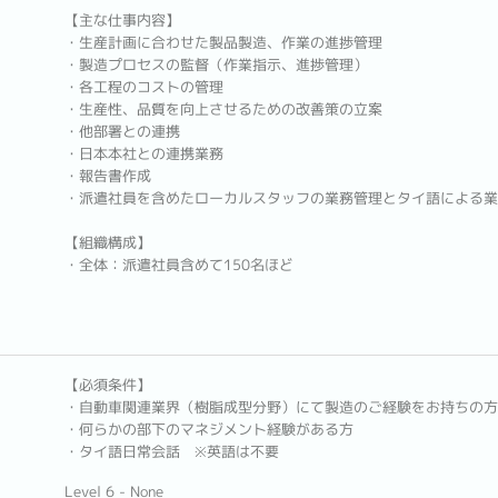
【主な仕事内容】
・生産計画に合わせた製品製造、作業の進捗管理
・製造プロセスの監督（作業指示、進捗管理）
・各工程のコストの管理
・生産性、品質を向上させるための改善策の立案
・他部署との連携
・日本本社との連携業務
・報告書作成
・派遣社員を含めたローカルスタッフの業務管理とタイ語による業
【組織構成】
・全体：派遣社員含めて150名ほど
【必須条件】
・自動車関連業界（樹脂成型分野）にて製造のご経験をお持ちの方
・何らかの部下のマネジメント経験がある方
・タイ語日常会話 ※英語は不要
Level 6 - None