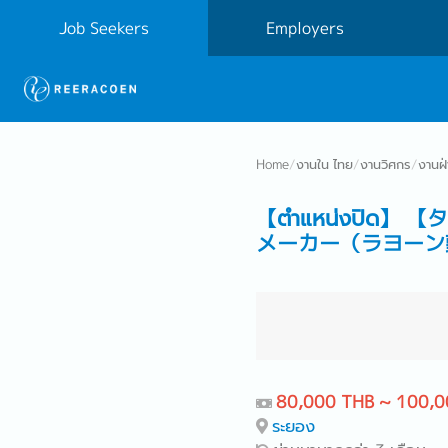
Job Seekers
Employers
Home
/
งานใน ไทย
/
งานวิศกร
/
งานฝ
【ตำแหน่งปิ
メーカー（ラヨーン
80,000 THB ~ 100,0
ระยอง