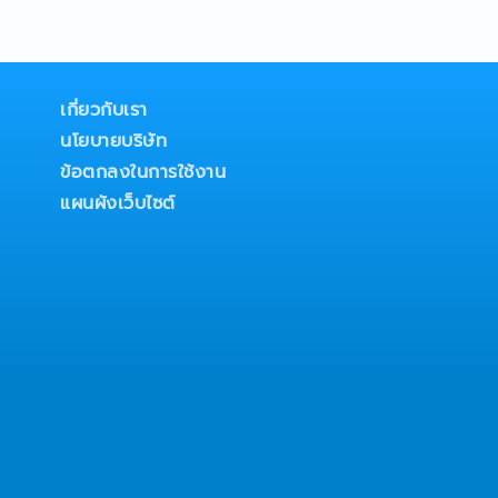
 and supervise the team
rdinate with relevant
on planning, quality
Prepare
s on the department's
เกี่ยวกับเรา
นโยบายบริษัท
ข้อตกลงในการใช้งาน
แผนผังเว็บไซต์