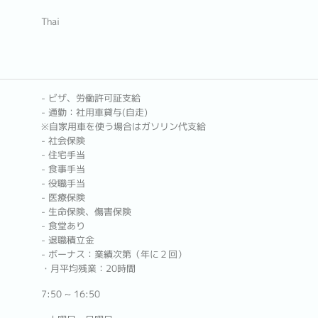
Thai
- ビザ、労働許可証支給
- 通勤：社用車貸与(自走)
※自家用車を使う場合はガソリン代支給
- 社会保険
- 住宅手当
- 食事手当
- 役職手当
- 医療保険
- 生命保険、傷害保険
- 食堂あり
- 退職積立金
- ボーナス：業績次第（年に２回）
・月平均残業：20時間
7:50 ~ 16:50