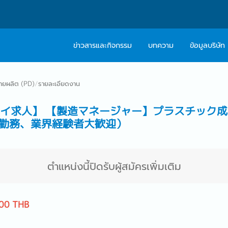
ข่าวสารและกิจกรรม
บทความ
ข้อมูลบริษัท
เกี่ยวกับเรา
ติดต่อ Caree
่ายผลิต (PD)
/
รายละเอียดงาน
ปรัชญา
บริการให้คำปร
ด】 【タイ求人】 【製造マネージャー】プラスチック
สารจากผู้บริหาร
勤務、業界経験者大歓迎）
Work With Us
ตำแหน่งนี้ปิดรับผู้สมัครเพิ่มเติม
00 THB