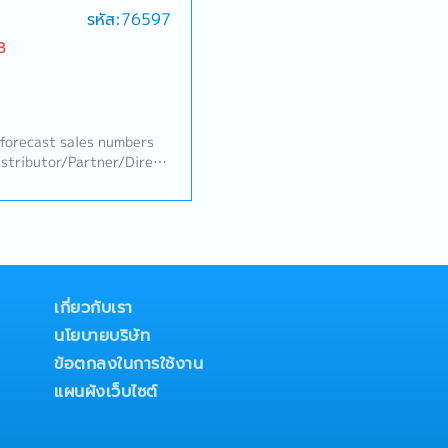
รหัส:76597
ary/secondary sales,
lyze sales data to
B
 underperformance,
d opportunities.• Develop
ith distributors to
 capture upside
Promotion Adjustment•
forecast sales numbers
lans are off-track and
istributor/Partner/Direct
icing, promotion
via marketing activities
, or launch timing — to
with gross margin-
Design and propose
n and increasing sales
ade programs with
reating a long-term
during slow periods or
 Contractor/
ortunities.• Coordinate
ultant- Summary overall
e Marketing to ensure
 and monthly, and support
เกี่ยวกับเรา
lign with area/account
s as assigned
นโยบายบริษัท
es.• Track the impact of
stments and refine
ข้อตกลงในการใช้งาน
 Building• Serve as the
แผนผังเว็บไซต์
e main and secondary
in a strong, collaborative
 communication, on-site