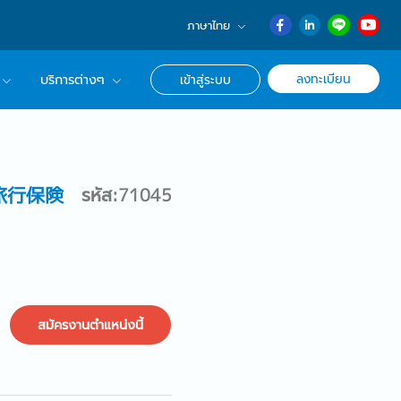
ภาษาไทย
English
ลงทะเบียน
บริการต่างๆ
เข้าสู่ระบบ
日本語
ภาษาไทย
r Advisor ของเรา
簡体中文
ึกษาด้านอาชีพ
旅行保険
รหัส:71045
สมัครงานตำแหน่งนี้