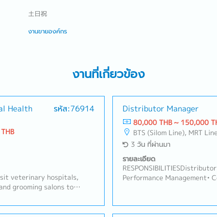
土日祝
งานขายองค์กร
งานที่เกี่ยวข้อง
al Health
รหัส:76914
Distributor Manager
80,000 THB ~ 150,000 T
 THB
BTS (Silom Line), MRT Lin
3 วัน ที่ผ่านมา
รายละเอียด
RESPONSIBILITIESDistributor
sit veterinary hospitals,
Performance Management• Con
, and grooming salons to
monthly/quarterly) business
e products.- Develop and
main and secondary distributor
hips with existing customers
out, stock levels, and targe
iness opportunities.- Present
and evaluate each distributo