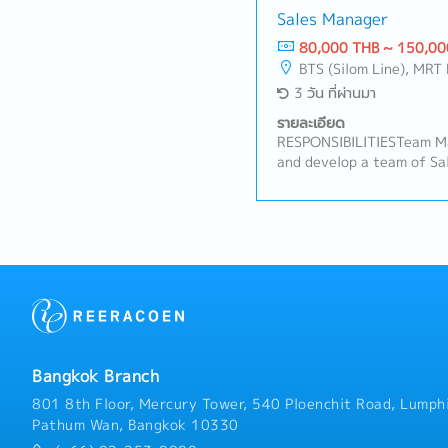
product information and 
Sales Manager
based on customer needs.
80,000 THB ~ 150,00
visits primarily within t
BTS (Silom Line), MRT 
area.- Participate in mee
3 วัน ที่ผ่านมา
headquarters with manag
Monitor customer feedbac
รายละเอียด
competitor activities.- P
RESPONSIBILITIESTeam M
maintain accurate records
and develop a team of Sal
Manage and update custom
targets, routines, and p
working independently in 
Conduct regular team meet
internal departments to 
and performance reviews.•
processing and customer 
new Sales team members 
company professionally a
Sales• Plan and oversee 
of customer service.
across assigned retail ch
distribution and secondar
with distributor sales tea
planning and joint store c
relationships with store
Bangkok Branch
strengthen the company's
Modern Trade (Key Acco
801 8th Floor, Mercury Tower, 540 Ploenchit Road, Lumphi
the end-to-end relations
Pathum Wan, Bangkok 10330
partners (e.g., regional 