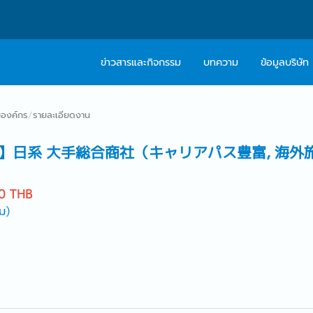
ข่าวสารและกิจกรรม
บทความ
ข้อมูลบริษัท
เกี่ยวกับเรา
ติดต่อ Caree
องค์กร
/
รายละเอียดงาน
ปรัชญา
บริการให้คำปร
】日系 大手総合商社（キャリアパス豊富, 海外
สารจากผู้บริหาร
0 THB
Work With Us
ม)