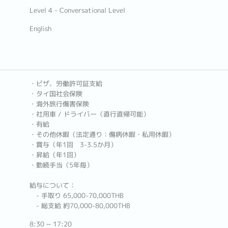
Level 4 - Conversational Level
English
・ビザ、労働許可証支給
・タイ国社会保険
・海外旅行傷害保険
・社用車 / ドライバー（直行直帰可能）
・有給
・その他休暇（法定通り：傷病休暇・私用休暇）
・賞与（年1回 3-3.5か月）
・昇給（年1回）
・勤続手当（5年毎）
給与について：
- 手取り 65,000-70,000THB
- 総支給 約70,000-80,000THB
8:30 ~ 17:20