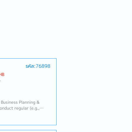
รหัส:76898
HB
e
 Business Planning &
duct regular (e.g.,
 review meetings with the
, covering sell-in, sell-
t achievement.• Monitor
r's sales performance