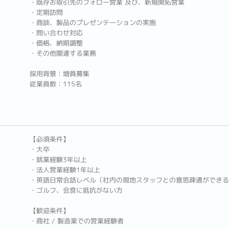
・既存お取引先のフォロー営業 及び、新規開拓営業
・定期訪問
・商談、製品のプレゼンテーションの実施
・問い合わせ対応
・価格、納期調整
・その他関連する業務
採用背景：増員募集
従業員数：115名
【必須条件】
・大卒
・就業経験3年以上
・法人営業経験1年以上
・英語日常会話レベル（社内の現地スタッフとの意思疎通ができる
・ゴルフ、会食に抵抗がない方
【歓迎条件】
・商社 / 製造業での営業経験者