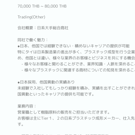
70,000 THB ~ 80,000 THB
Trading(Other)
会社概要：日系大手総合商社
同社で働く魅力：
●日本、他国では経験できない・積めないキャリアの提供が可能
特にタイは日系製造業の進出が多く、プラスチック成型を行う企業
め、他国とは違い、様々な業界のお客様とビジネスを共にする機会
- 様々なお客様と関わることができ、業界知識・人脈を深めるこ
- 様々なプラスチックに関連する商材についての知見を深めるこ
●日本採用、他国異動の実績あり
未経験で入社してもしっかり経験を積み、実績を出すことができれ
国異動といったキャリアの提供も可能です。
業務内容：
営業職として樹脂原料の販売をご担当いただきます。
お客様は主にTier１、２の日系プラスチック成形メーカー、仕入
す。