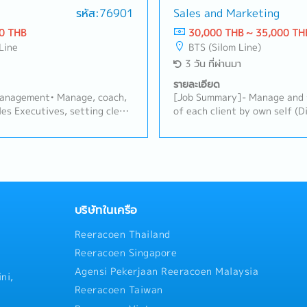
recommend suitable solutions
รหัส:76901
Sales and Marketing
against agreed targets (prim
- Conduct regular customer
distribution, coverage).• Ana
0 THB
30,000 THB ~ 35,000 TH
he Bangkok metropolitan
identify trends, risks (e.g.,
Line
BTS (Silom Line)
tings at the Bangkok
overstock, out-of-stock), an
3 วัน ที่ผ่านมา
ement and internal teams.-
and implement action plans w
k, market trends, and
address underperformance or
รายละเอียด
repare sales reports and
opportunities.Sales Plan & 
anagement• Manage, coach,
[Job Summary]- Manage and 
 of customer visits.-
Assess when existing sales p
es Executives, setting clear
of each client by own self (D
er visit schedules while
recommend adjustments — pr
erformance expectations.•
Business)- Creating demands 
the field.- Coordinate with
mechanics, incentive schemes
ings, field coaching visits,
and increasing sales volume 
ensure smooth order
stimulate sell-in/sell-out.• 
 Recruit, onboard, and train
Creating demand via promotio
support.- Represent the
promotional campaigns or tr
as the team grows.Area
volume with gross margin- C
nd maintain high standards
distributors to drive volume 
area/territory coverage
customers relationship with
against specific targets/opp
annels to maximize
Subcontractor/Designer/Cons
with Sales Manager and Trad
y sales.• Lead coordination
channel activities by weekly
บริษัทในเครือ
adjusted plans/promotions a
ms, including joint business
team activities- Other dutie
execution and brand guidelin
Reeracoen Thailand
alls.• Build and maintain
implemented promotions/adju
 owners/managers to
Reeracoen Singapore
based on results.Relationship
 in-store presence.Local
Agensi Pekerjaan Reeracoen Malaysia
main point of contact for th
unt Management)• Manage
ni,
distributor.• Build and mainta
hip with local Modern Trade
Reeracoen Taiwan
relationship through regular
supermarket and pet chains,