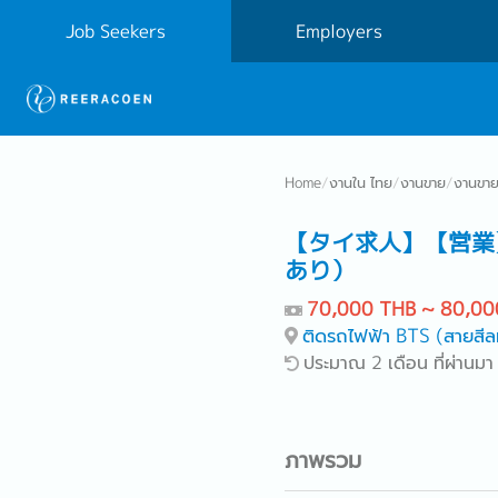
Job Seekers
Employers
Home
/
งานใน ไทย
/
งานขาย
/
งานขาย
【タイ求人】【営業
あり）
70,000 THB ~ 80,00
ติดรถไฟฟ้า BTS (สายสีล
ประมาณ 2 เดือน ที่ผ่านมา
ภาพรวม