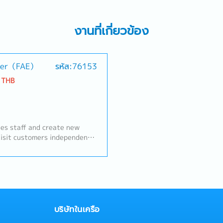
งานที่เกี่ยวข้อง
neer（FAE）
รหัส:76153
 THB
les staff and create new
Visit customers independently
eate new projects• Make
d on customer requirements•
velopment• Follow up with
to move projects forward
บริษัทในเครือ