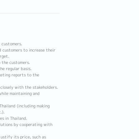
t customers.
d customers to increase their
rget.
o the customers.
he regular basis.
keting reports to the
closely with the stakeholders.
while maintaining and
Thailand (including making
.).
es in Thailand.
utions by cooperating with
ustify its price, such as