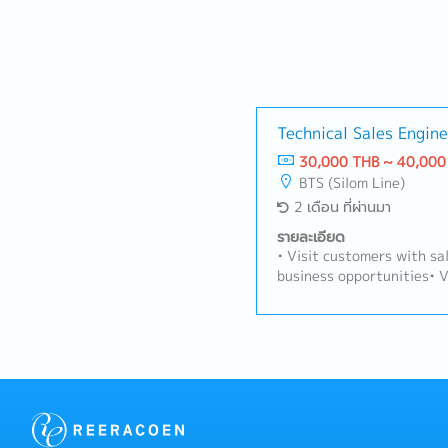
Technical Sales Engi
30,000 THB ~ 40,000
BTS (Silom Line)
2 เดือน ที่ผ่านมา
รายละเอียด
• Visit customers with sa
business opportunities• 
to identify needs and cr
technical proposals base
Support new customer de
customers and suppliers 