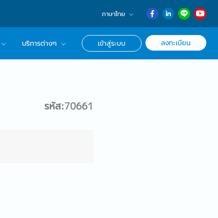
ภาษาไทย
English
ลงทะเบียน
บริการต่างๆ
เข้าสู่ระบบ
日本語
ภาษาไทย
r Advisor ของเรา
簡体中文
ึกษาด้านอาชีพ
รหัส:70661