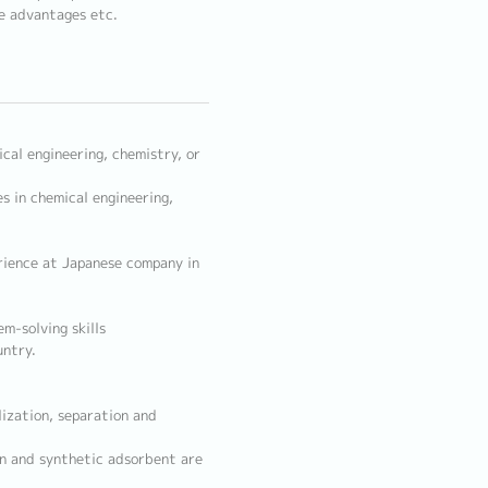
ve advantages etc.
cal engineering, chemistry, or
s in chemical engineering,
rience at Japanese company in
em-solving skills
untry.
ization, separation and
n and synthetic adsorbent are