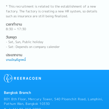
* This recruitment is related to the establishment of a new
factory. The factory is creating a new HR system, so details
such as insurance are still being finalized.
เวลาทำงาน
8:30 ~ 17:30
วันหยุด
- Sat, Sun, Public holiday
- Sat: Depends on company calender
ประเภทงาน
งานบัญชีลูกหนี้
Bangkok Branch
801 8th Floor, Mercury Tower, 540 Ploenchit Road, Lumphini,
Pathum Wan, Bangkok 10330