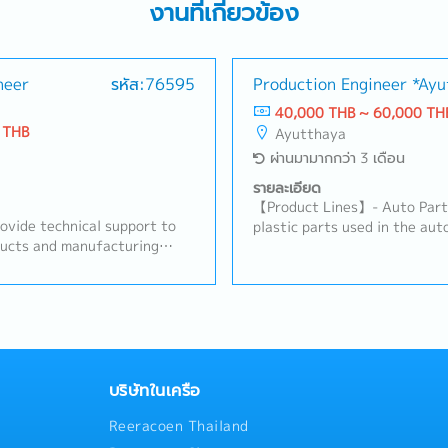
งานที่เกี่ยวข้อง
neer
รหัส:76595
Production Engineer *Ay
40,000 THB ~ 60,000 TH
 THB
Ayutthaya
ผ่านมามากกว่า 3 เดือน
รายละเอียด
【Product Lines】- Auto Parts
rovide technical support to
plastic parts used in the au
ducts and manufacturing
Injection Parts for Industry:
primary technical contact
consumer electronics, semico
nternal teams.- Support
industrial applications【Job 
vities, including process
and improve production proce
.- Investigate and
products- Monitor molding o
d process-related issues.-
product quality and producti
uirements and coordinate
defects and implement corre
s to deliver effective
Coordinate with the producti
บริษัทในเครือ
ers with process
maintenance teams to resolve
Reeracoen Thailand
 implementation.- Prepare
Optimize molding parameters,
entation, and presentations
achieve stable mass product