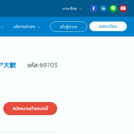
ภาษาไทย
English
ลงทะเบียน
บริการต่างๆ
เข้าสู่ระบบ
日本語
ภาษาไทย
r Advisor ของเรา
簡体中文
ึกษาด้านอาชีพ
ア大歓
รหัส:69703
สมัครงานตำแหน่งนี้