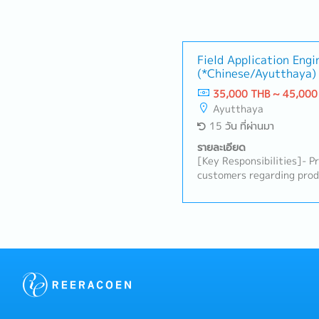
Field Application Engi
(*Chinese/Ayutthaya)
35,000 THB ~ 45,000
Ayutthaya
15 วัน ที่ผ่านมา
รายละเอียด
[Key Responsibilities]- P
customers regarding pro
processes.- Serve as the 
between customers and i
product qualification acti
evaluation and validation
troubleshoot technical an
Understand customer req
with relevant department
solutions.- Assist custom
optimization and product
technical reports, docum