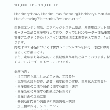
100,000 THB ~ 130,000 THB
Machinery/Heavy Machine, Manufacturing(Machinery), Manufac
Manufacturing(Electronics/Semiconductors)
自動車エンジン部品、エアバックシステム部品、産業用ロボット部
モーター部品の生産を行っており、タイではHDDモーター部品事
古都アユタヤにあるバンパイン工業団地に工場を構えており、1日
ります。
同社はHDD部品については世界シェア60-70%を保有、他社には
きることが強みです。
また、定年後も年次契約にて長期就業が可能となっております。採
くはアドバイザーを予定しております。
業務内容：
・加工図面を基にした加工方法、工程設計
・試作品の設計製作、品質・精度改善の実現、量産化の工程設計
・生産技術の工法や設備に関する調査・研究
・生産活動に内在する問題点の把握分析
・生産計画の企画立案
・各製造部門間の調整や新規設備導入検討
・加工機の保守、メンテナンス