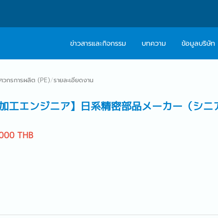
ข่าวสารและกิจกรรม
บทความ
ข้อมูลบริษัท
เกี่ยวกับเรา
ติดต่อ Caree
ิศวกรการผลิต (PE)
/
รายละเอียดงาน
ปรัชญา
บริการให้คำปร
加工エンジニア】日系精密部品メーカー（シニ
สารจากผู้บริหาร
,000 THB
Work With Us