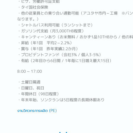
・ビザ、労働許可証支給
・タイ国社会保険
・他の従業員との乗り合い通勤可能（アユタヤ市内～工場 ※バン
なります。）
・シャトルバス利用可能（ランシットまで）
・ガソリン代支給（月3,000THB程度）
・キャンティーンあり（お米無料 / おかず1品10THBから / 他の料
・昇給（年1回 平均2～2.2%）
・賞与（年1回 昨年実績2.2か月）
・プロビデントファンド（会社3% / 個人3-5%）
・有給（2年目から6日間 / 1年毎に1日増え最大15日）
8:00 ~ 17:00
・土曜日隔週
・日曜日、祝日
・年間休日（98日程度）
・年末年始、ソンクランは5日程度の長期休暇あり
งานวิศวกรการผลิต (PE)