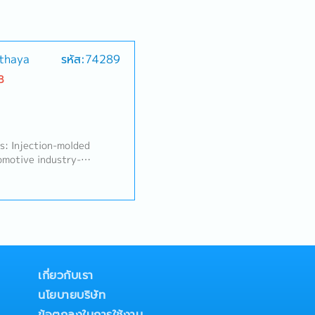
uthaya
รหัส:74289
B
: Injection-molded
tomotive industry-
 Plastic molded parts for
nductors, and other
Responsibilities】- Handle
sses for plastic molded
perations to ensure
on efficiency- Analyze
ctive/preventive actions-
on, quality, and
เกี่ยวกับเรา
 technical issues-
นโยบายบริษัท
 tools, and workflows to
ข้อตกลงในการใช้งาน
ion- Support new product