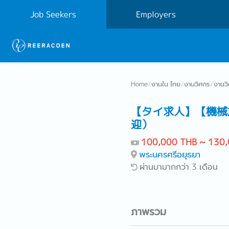
Job Seekers
Employers
Home
/
งานใน ไทย
/
งานวิศกร
/
งานว
【タイ求人】【機械
迎）
100,000 THB ~ 130
พระนครศรีอยุธยา
ผ่านมามากกว่า 3 เดือน
ภาพรวม