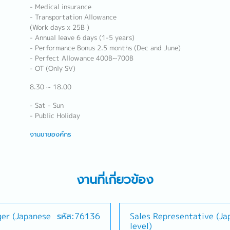
- Medical insurance
- Transportation Allowance
(Work days x 25B )
- Annual leave 6 days (1-5 years)
- Performance Bonus 2.5 months (Dec and June)
- Perfect Allowance 400B~700B
- OT (Only SV)
8.30 ~ 18.00
- Sat - Sun
- Public Holiday
งานขายองค์กร
งานที่เกี่ยวข้อง
ger (Japanese
รหัส:76136
Sales Representative (J
level)