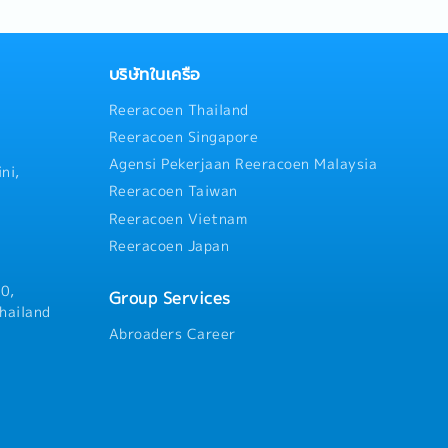
sales prospects and contact
daily operations to accompli
re presentations, proposals,
successfully5. Meet and excee
elop and maintain sales
directed by the management
oduct knowledge.- Establish
follow up on new customer in
บริษัทในเครือ
s with current and potential
other branches, warehouses,
Reeracoen Thailand
ork to activate and maintain
needed7. Issue quotations a
ge account services through
handle complaints and resolv
Reeracoen Singapore
-up.- Identify and resolve
solutions to achieve custome
Agensi Pekerjaan Reeracoen Malaysia
 various status reports,
weekly, monthly, and yearly sa
ni,
gs, follow-up, and adherence
and other related reports
Reeracoen Taiwan
ew product and service
Reeracoen Vietnam
velopments, sales
Reeracoen Japan
from field activity to
f.- Coordinate company staff
quired to close sales.-
0,
Group Services
cial sales activities to
hailand
on accounts receivable,
Abroaders Career
ission, and regular reporting
unting Department.
e stipulated and the person
lous follow-up techniques
articipate in marketing events