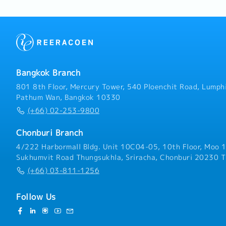
field activity.- Identify 
assigned accounts.- Prepa
and sales contracts.- Dev
materials and current pr
and maintain relationship
clients.- Prepare paperw
contract services.- Mana
Bangkok Branch
quality checks and follow
client concerns.- Prepare
801 8th Floor, Mercury Tower, 540 Ploenchit Road, Lumphi
including activity, closin
Pathum Wan, Bangkok 10330
to goals.- Communicate n
(+66) 02-253-9800
opportunities, special de
information, or feedback 
Chonburi Branch
appropriate company staf
to accomplish the work re
4/222 Harbormall Bldg. Unit 10C04-05, 10th Floor, Moo 1
Develop and implement spe
Sukhumvit Road Thungsukhla, Sriracha, Chonburi 20230 T
reduce stock.- Follow up 
(+66) 03-811-1256
including collection, subm
of payments to the Acco
Follow Us
Collection targets will b
must demonstrate meticu
with positive results.- P