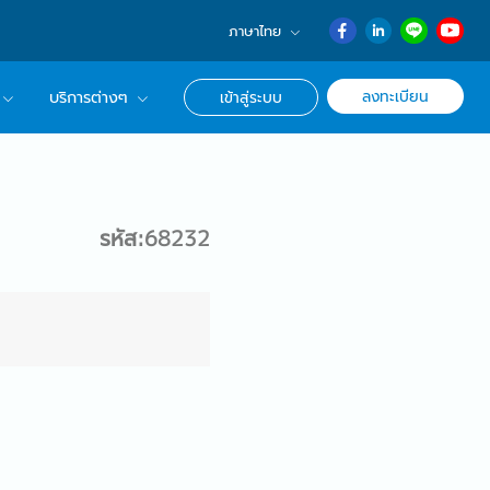
ภาษาไทย
English
ลงทะเบียน
บริการต่างๆ
เข้าสู่ระบบ
日本語
ภาษาไทย
r Advisor ของเรา
簡体中文
ึกษาด้านอาชีพ
รหัส:68232