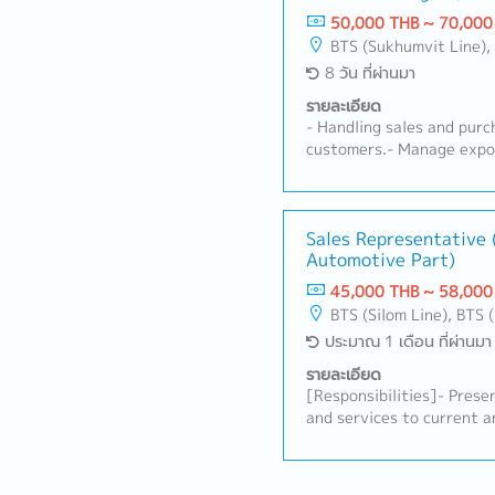
50,000 THB ~ 70,000
BTS (Sukhumvit Line), MRT 
8 วัน ที่ผ่านมา
รายละเอียด
- Handling sales and purch
customers.- Manage expor
countries.- Manage stock 
planning and forecasting 
Receive customers' inquir
Follow up customer payme
Sales Representative 
Automotive Part)
time.- Able to go abroad 
suppliers from time to ti
45,000 THB ~ 58,000
by superior
BTS (Silom Line), BTS (Sukhumvit Line), MRT Line, Rama III, Ratchadapisek - Phetchaburi,
ประมาณ 1 เดือน ที่ผ่านมา
รายละเอียด
[Responsibilities]- Prese
and services to current a
action plans and schedule
and to project the numbe
Follow up on new leads an