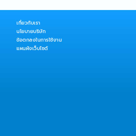
sh assignments
d all sales KPIs as
 team6. Monitor and
quiries, coordinating with
เกี่ยวกับเรา
 and transport as
นโยบายบริษัท
s requested by customers;
e issues or present
ข้อตกลงในการใช้งาน
r satisfaction8. Prepare
แผนผังเว็บไซต์
les activities, profit,