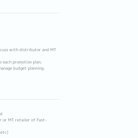
scuss with distributor and MT
e each promotion plan.
manage budget planning.
ld
r or MT retailer of Fast-
 etc)