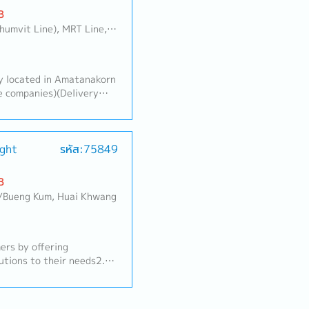
B
umi , Latkrabang, Srinakarin - Pattanakarn - Pravet, Bangna, All Airport Link Lines, Ramkhamhaeng/Bangkapi/Bueng Kum, Talingchan-Pinklao, Phutthamonthon - Nakhon Pathom, Samutprakarn, Pathumthani
nly located in Amatanakorn
 companies)(Delivery
tion, Handling
mer Acquisition- Prepare
e office- Provide training
ice - Support Sales
ight
รหัส:75849
B
Bueng Kum, Huai Khwang
ers by offering
utions to their needs2.
ential clients, and expand
e, update, and maintain
nd control the team's