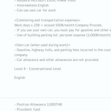
- Advance Microsoft Excel, Power Point
- Intermediate English
- Can use own car for work
<Commuting and transportation expenses>
Work days x 25B = around 500B/month Company Provide.
- If you use your own car, you must pay for gasoline and other 
- Use of building parking lot: personal expense (2,000B/month)
<Own car (when used during work)>
- Gasoline, highway tolls, and parking fees incurred in the cou
company.
- Car allowance and other allowances are not provided.
Level 4 - Conversational Level
English
- Position Allowance 2,000THB
- Provident fund