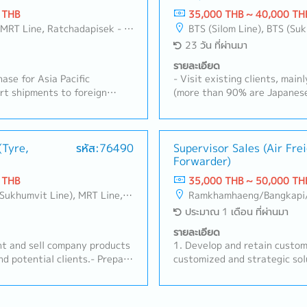
 THB
35,000 THB ~ 40,000 TH
Line, Ratchadapisek - Phetchaburi
BTS (Silom Line), BTS (Sukhumvit Line), MRT Line, Rama III, Ratchadapisek - Phetchaburi, Changwattana - Ngam Wong Wan, Lat Phrao, Din Daeng/Vibhavadi/Don Muang, Rama II, Phra Pradaeng - Suksawat, King Kaew- Suvarnabh
23 วัน ที่ผ่านมา
รายละเอียด
ase for Asia Pacific
- Visit existing clients, mai
t shipments to foreign
(more than 90% are Japanese
control.- Support sales
Schedule Management, Quota
for manager and superior.-
Complaints, etc.)- New Custo
ies and prepare quotations.-
documents, PO, and etc. in th
nts to ensure they are on
(Tyre,
รหัส:76490
about the products in the off
Supervisor Sales (Air Fre
Forwarder)
to visit customers and
Manager (Thai and Japanese)
me.- Other duties as assigned
 THB
35,000 THB ~ 50,000 TH
 Phaya Thai, Ratchathewi, Pathum Wan, Huai Khwang, Dusit, Phra Nakhon, Pom Prap Sattru Phai, Samphanthawong
Ramkhamhaeng/Bangkapi/
ประมาณ 1 เดือน ที่ผ่านมา
รายละเอียด
nt and sell company products
1. Develop and retain custom
nd potential clients.- Prepare
customized and strategic sol
s to identify specific targets
Search for contracts and pot
r of contacts to be made.-
the customer base3. Organiz
d referrals resulting from
customer records4. Monitor a