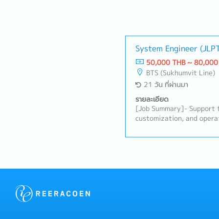
System Engineer (JLP
50,000 THB ~ 80,000
BTS (Sukhumvit Line)
21 วัน ที่ผ่านมา
รายละเอียด
[Job Summary]- Support 
customization, and opera
(e.g. FI/F1)- Analyze cli
translate accounting and 
system specifications- Pa
definition, system design
for SAP financial systems
troubleshooting related t
system go-live- Collabor
developers, and project 
system integration- Prep
documentation, manuals, 