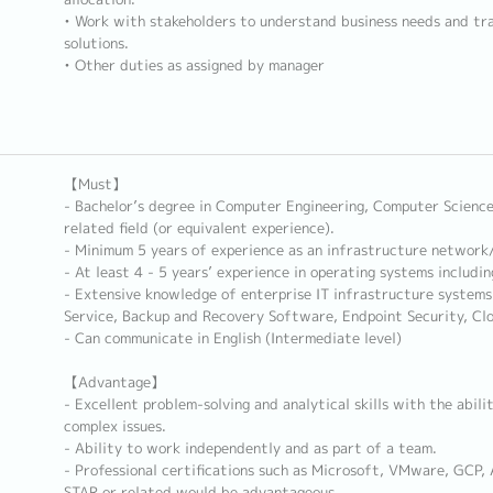
• Work with stakeholders to understand business needs and tra
solutions.
• Other duties as assigned by manager
【Must】
- Bachelor’s degree in Computer Engineering, Computer Science,
related field (or equivalent experience).
- Minimum 5 years of experience as an infrastructure network/s
- At least 4 - 5 years’ experience in operating systems includi
- Extensive knowledge of enterprise IT infrastructure systems 
Service, Backup and Recovery Software, Endpoint Security, Clo
- Can communicate in English (Intermediate level)
【Advantage】
- Excellent problem-solving and analytical skills with the abili
complex issues.
- Ability to work independently and as part of a team.
- Professional certifications such as Microsoft, VMware, GCP,
STAR or related would be advantageous.