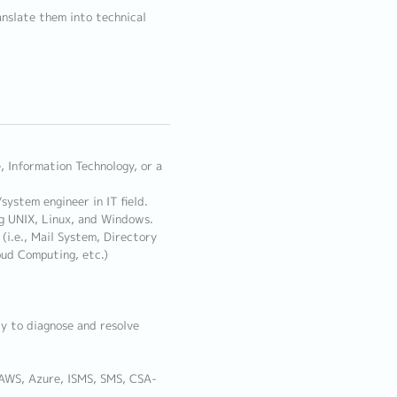
nslate them into technical
 Information Technology, or a
ystem engineer in IT field.
ng UNIX, Linux, and Windows.
(i.e., Mail System, Directory
ud Computing, etc.)
ty to diagnose and resolve
 AWS, Azure, ISMS, SMS, CSA-