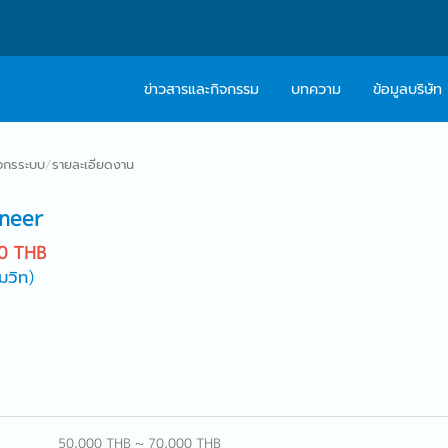
ข่าวสารและกิจกรรม
บทความ
ข้อมูลบริษัท
เกี่ยวกับเรา
ติดต่อ Caree
วกรระบบ
/
รายละเอียดงาน
ปรัชญา
บริการให้คำปร
ineer
สารจากผู้บริหาร
0 THB
มวิท)
Work With Us
50,000 THB ~ 70,000 THB