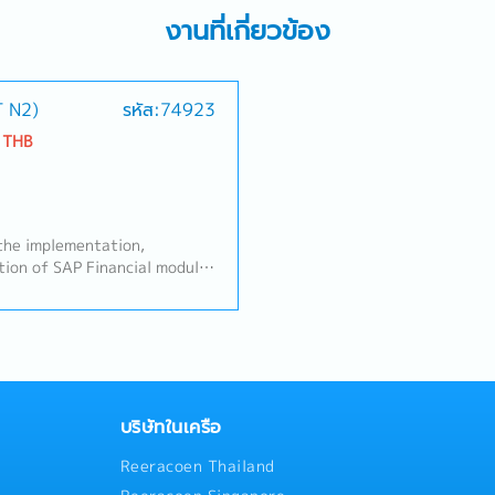
งานที่เกี่ยวข้อง
T N2)
รหัส:74923
 THB
the implementation,
tion of SAP Financial modules
ent business processes and
financial requirements into
rticipate in requirements
, configuration, and testing
- Provide user support and
o financial modules after
ate with consultants,
บริษัทในเครือ
members to ensure smooth
Reeracoen Thailand
are and maintain system
and operation guides-