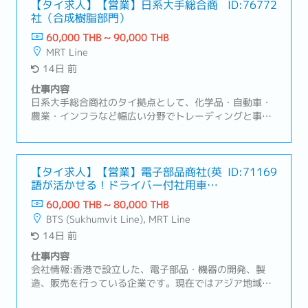
ーの開拓や、品質トラブル発生時に事象の把握＆関連部
【タイ求人】【営業】日系大手総合商
ID:76772
社（合成樹脂部門）
署への連携、一次処置・恒久的処置等の交渉を行ってい
ただきます。営業スタイルは主に既存顧客（日系の半導
60,000 THB ~ 90,000 THB
体製造装置メーカー）のフォロー営業を行っていただき
MRT Line
ます。【職務内容】① 既存顧客管理・主要顧客との関係
14日 前
構築および維持・価格改定、コストダウン要求への対応
方針策定・顧客要望に沿ったプロジェクト推進、期限管
仕事内容
理② サプライヤーマネジメント・仕入価格交渉およびコ
日系大手総合商社のタイ拠点として、化学品・自動車・
スト改善活動・品質／納期トラブル発生時の是正対応・
農業・インフラなど幅広い分野でトレーディングと事業
キャパシティ管理、安全在庫管理③ 収益管理・案件別の
投資を展開しています。特に自動車販売、農業支援事
粗利管理および分析・不採算案件の改善・見直し・コス
業、日系・ローカル企業向けの事業開発を通じ、タイを
ト変動（為替・物流等）の影響管理
ASEAN戦略の重要拠点と位置づけています。【職務内
容】・国内および海外サプライヤーおよび既存顧客との
【タイ求人】【営業】電子部品商社(英
ID:71169
語が活かせる！ドライバー付社用車で
折衝 ・日系自動車メーカー・自動車部品メーカーとの
営業)
交渉・物流手配・納品確認・その他業界の既存顧客ビジ
60,000 THB ~ 80,000 THB
ネス（輸入、輸出、国内およびオフショア）対応・海外
BTS (Sukhumvit Line), MRT Line
サプライヤーとのやりとり (海外拠点とタイ現地ローカ
14日 前
ル顧客との英語での折衝、ミーティング・会食アレン
ジ）・担当顧客 15~20社 (タイ国内) ・出張頻度は月1回
仕事内容
（タイ国内） 2－3日程度 その他ASEAN諸国への出張
会社情報:香港で設立した、電子部品・機器の開発、製
が四半期に1度程伴います
造、販売を行っている企業です。現在ではアジア地域を
ベースに子会社7社を含め11拠点を展開しています。業