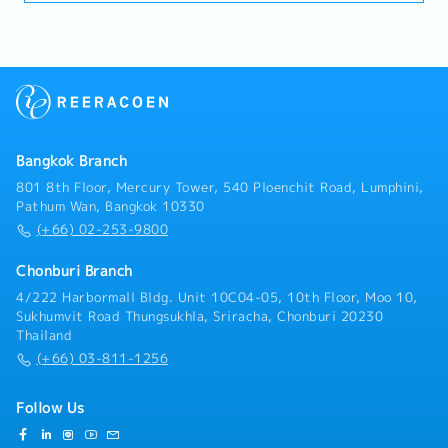
務内容：お客様のニーズに応じた電子部品を調達し販売
する業務を行って頂きます。お客様に代わり部品の納期
の調整、在庫の管理、品質管理を行って頂きます。顧客
訪問の頻度は週1回程度です。顧客訪問時は運転手付き
社用車がありますので運転免許は必要ありません。・既
存顧客との強固なビジネス関係を維持・既存顧客との新
規プロジェクトやビジネス機会を開拓・顧客からの問い
合わせに迅速に対応し、正確な見積もりを提供・顧客の
Bangkok Branch
要望を満たすために海外サプライヤーと交渉・社内チー
ムと連携し、売上目標の達成を目指す・潜在顧客に対し
801 8th Floor, Mercury Tower, 540 Ploenchit Road, Lumphini,
て電話営業を行い、商談の機会を設定・戦略的な購買判
Pathum Wan, Bangkok 10330
断を支援するため、世界的な市場動向や部品の供給状況
(+66) 02-253-9800
をモニタリング・営業報告書や売上予測を作成し、マネ
ジメントに提出
Chonburi Branch
4/222 Harbormall Bldg. Unit 10C04-05, 10th Floor, Moo 10,
Sukhumvit Road Thungsukhla, Sriracha, Chonburi 20230
Thailand
(+66) 03-811-1256
Follow Us