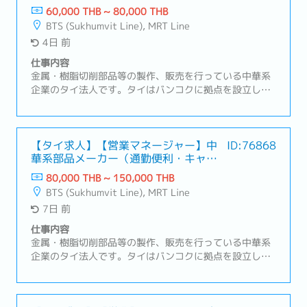
キャリアパス豊富）
60,000 THB ~ 80,000 THB
BTS (Sukhumvit Line), MRT Line
4日 前
仕事内容
金属・樹脂切削部品等の製作、販売を行っている中華系
企業のタイ法人です。タイはバンコクに拠点を設立し、
タイ及びタイ周辺諸国での事業における販売・部品調達
拠点として機能しているBOI取得企業です。営業スタイ
ルは主に既存顧客（日系の半導体製造装置メーカー）の
フォロー営業を行っていただきます。【職務内容】メイ
【タイ求人】【営業マネージャー】中
ID:76868
華系部品メーカー（通勤便利・キャリ
ン商材: 半導体製造装置向けの加工部品①案件の実務管
アパス豊富）
理・受発注、納期、在庫の管理・案件ごとの進捗管理お
80,000 THB ~ 150,000 THB
よび課題抽出・トラブルの一次対応および社内エスカレ
BTS (Sukhumvit Line), MRT Line
ーション②海外拠点（日本、中国）との調整業務・納
7日 前
期、品質、価格に関する調整・情報の取りまとめおよび
社内展開③サプライア対応サポート・仕入先との納期調
仕事内容
整・見積取得および価格管理④顧客対応サポート・顧客
金属・樹脂切削部品等の製作、販売を行っている中華系
からの問い合わせ対応・納期回答、仕様確認・営業マネ
企業のタイ法人です。タイはバンコクに拠点を設立し、
ージャーの交渉サポート
タイ及びタイ周辺諸国での事業における販売・部品調達
拠点として機能しているBOI取得企業です。本ポジショ
ンでは、日本企業の顧客のニーズに合わせたサプライヤ