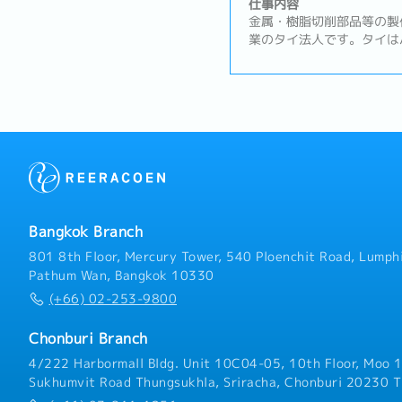
部署と顧客間の調整業務・
仕事内容
満足度の維持・向上および
金属・樹脂切削部品等の製
業のタイ法人です。タイは
及びタイ周辺諸国での事業
して機能しているBOI取
既存顧客（日系の半導体製
業を行っていただきます。
体製造装置向けの加工部品
期、在庫の管理・案件ごと
ラブルの一次対応および社
（日本、中国）との調整業
調整・情報の取りまとめお
サポート・仕入先との納期
Bangkok Branch
④顧客対応サポート・顧客
答、仕様確認・営業マネー
801 8th Floor, Mercury Tower, 540 Ploenchit Road, Lumphi
Pathum Wan, Bangkok 10330
(+66) 02-253-9800
Chonburi Branch
4/222 Harbormall Bldg. Unit 10C04-05, 10th Floor, Moo 1
Sukhumvit Road Thungsukhla, Sriracha, Chonburi 20230 T