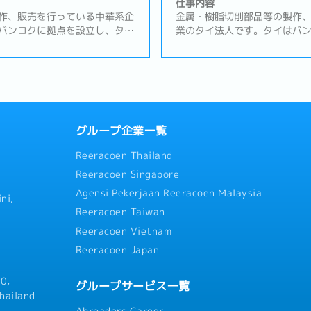
売上目標（KPI）の達成・顧客
仕事内容
問題発生時の迅速な対応
作、販売を行っている中華系企
金属・樹脂切削部品等の製作
バンコクに拠点を設立し、タイ
業のタイ法人です。タイはバ
における販売・部品調達拠点と
及びタイ周辺諸国での事業に
得企業です。営業スタイルは主に
して機能しているBOI取得企
造装置メーカー）のフォロー営
日本企業の顧客のニーズに合
【職務内容】メイン商材: 半導
や、品質トラブル発生時に事
①案件の実務管理・受発注、納
携、一次処置・恒久的処置等
の進捗管理および課題抽出・ト
す。営業スタイルは主に既存
内エスカレーション②海外拠点
メーカー）のフォロー営業を
グループ企業一覧
務・納期、品質、価格に関する
内容】① 既存顧客管理・主要
Reeracoen Thailand
よび社内展開③サプライア対応
持・価格改定、コストダウン
調整・見積取得および価格管理
要望に沿ったプロジェクト推進
Reeracoen Singapore
からの問い合わせ対応・納期回
ーマネジメント・仕入価格交
Agensi Pekerjaan Reeracoen Malaysia
ジャーの交渉サポート
質／納期トラブル発生時の是
ni,
安全在庫管理③ 収益管理・案
Reeracoen Taiwan
析・不採算案件の改善・見直
Reeracoen Vietnam
等）の影響管理
Reeracoen Japan
0,
グループサービス一覧
hailand
Abroaders Career