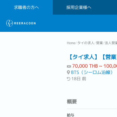
求職者の方へ
採用企業様へ
Home
/
タイの求人
/
営業
/
法人営
【タイ求人】【営業
70,000 THB ~ 100,0
BTS（シーロム沿線）
18日 前
概要
給与