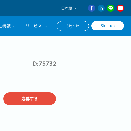
日本語
English
Sign up
社情報
サービス
Sign in
日本語
ภาษา
サルタントに相談する
ไทย
ンセリングサービス
簡体中文
ID:75732
ージ
応募する