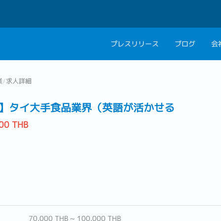
プレスリリース
ブログ
会
会社概要
キャリアコン
業
/
求人詳細
私たちの考え方
キャリアカウ
】タイ大手食品業界（英語が活かせる
グループ代表メッセ
00 THB
採用情報
70,000 THB ~ 100,000 THB