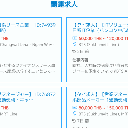
関連求人
日系リース企業
ID:74939
【タイ求人】【ITソリュ
務）
日系IT企業（バンコク中心
 THB
60,000 THB ~ 120,000 T
 Wan, Lat Phrao, Din Daeng/Vibhavadi/Don Muang, Sai Mai
BTS (Sukhumvit Line)
2日 前
仕事内容
心とするファイナンスリース事
同社、入社時の役職は担当者
ース産業のパイオニアとしてそ
ジャーを予定オフィスはBTS A
を果たしてきました。お客様の
内容】・既存顧客のシステム
ファイナンスサービスの拡大を
ビス導入提案・業務改善やシ
容】・新規および既存顧客への
案・顧客の抱える問題やご要
・訪問）・日系企業向けの営
ブマネージャー】
ID:76872
策を提案・顧客の目的を最大
【タイ求人】【営業マネー
通勤便利・キャリ
系部品メーカー（通勤便利
ーズのヒアリングおよび最適な
バランスを考えた提案・顧客
ス豊富）
積書の作成および価格・契約条
地へ訪問（アユタヤ周辺、サ
 THB
80,000 THB ~ 150,000 T
続き（書類回収、社内連携、納
コンなど）・訪問時はドライ
 MRT Line
BTS (Sukhumvit Line), MR
との関係構築および継続的なフ
7日 前
よび関連書類の作成・社内関係