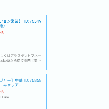
ーション営業】
ID:76549
地）
HB
もしくはアシスタントマネー
soke駅から徒歩圏内【業務
サポートや新規顧客へのサー
ステム化改善のパッケージ提
望をヒアリング、最適な解決
化するため、コスト・運用の
ジャー】中華
ID:76868
・キャリアパ
の多くは製造業のため工業団
ムットプラカーン、アマタナ
HB
バー付き社用車を利用
T Line