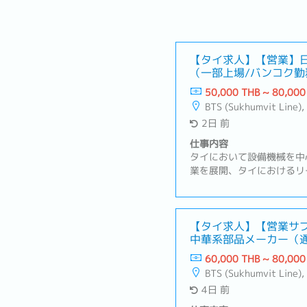
【タイ求人】【営業】
（一部上場/バンコク勤
50,000 THB ~ 80,000
BTS (Sukhumvit Line), Changwattana - Ngam Wong
2日 前
仕事内容
タイにおいて設備機械を中
業を展開、タイにおけるリ
の普及・発展に重要な役割
利便性向上のために、各種
図っております。【業務内
アプローチ（電話・メール
【タイ求人】【営業サ
中華系部品メーカー（
業・サポート業務・顧客ニ
アパス豊富）
サービス・商品の提案・見
60,000 THB ~ 80,000
件の交渉・受注後の各種手
BTS (Sukhumvit Line),
品までの進行管理）・顧客
4日 前
ォローアップ・与信申請お