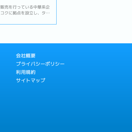
、販売を行っている中華系企
ンコクに拠点を設立し、タイ
おける販売・部品調達拠点と
業です。本ポジションでは、
わせたサプライヤーの開拓
象の把握＆関連部署への連
の交渉を行っていただきま
顧客（日系の半導体製造装置
行っていただきます。【職務
会社概要
顧客との関係構築および維
プライバシーポリシー
要求への対応方針策定・顧客
、期限管理② サプライヤ
利用規約
渉およびコスト改善活動・品
サイトマップ
正対応・キャパシティ管理、
件別の粗利管理および分
し・コスト変動（為替・物流