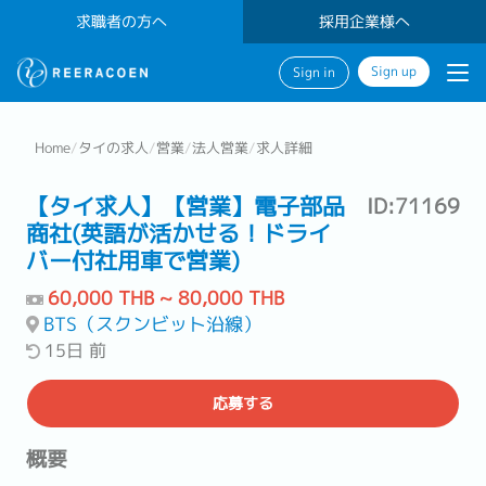
求職者の方へ
採用企業様へ
Sign up
Sign in
Home
/
タイの求人
/
営業
/
法人営業
/
求人詳細
【タイ求人】【営業】電子部品
ID:71169
商社(英語が活かせる！ドライ
バー付社用車で営業)
60,000 THB ~ 80,000 THB
BTS（スクンビット沿線）
15日 前
応募する
概要