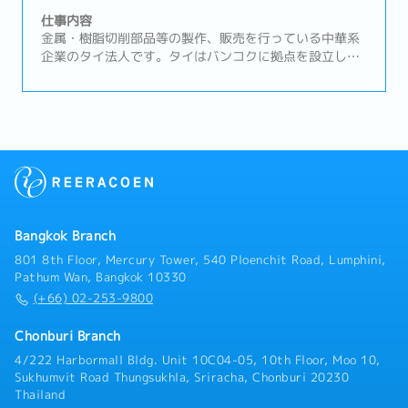
社内展開③サプライア対応サポート・仕入先との納期調
仕事内容
整・見積取得および価格管理④顧客対応サポート・顧客
金属・樹脂切削部品等の製作、販売を行っている中華系
からの問い合わせ対応・納期回答、仕様確認・営業マネ
企業のタイ法人です。タイはバンコクに拠点を設立し、
ージャーの交渉サポート
タイ及びタイ周辺諸国での事業における販売・部品調達
拠点として機能しているBOI取得企業です。本ポジショ
ンでは、日本企業の顧客のニーズに合わせたサプライヤ
ーの開拓や、品質トラブル発生時に事象の把握＆関連部
署への連携、一次処置・恒久的処置等の交渉を行ってい
ただきます。営業スタイルは主に既存顧客（日系の半導
体製造装置メーカー）のフォロー営業を行っていただき
ます。【職務内容】① 既存顧客管理・主要顧客との関係
構築および維持・価格改定、コストダウン要求への対応
Bangkok Branch
方針策定・顧客要望に沿ったプロジェクト推進、期限管
理② サプライヤーマネジメント・仕入価格交渉およびコ
801 8th Floor, Mercury Tower, 540 Ploenchit Road, Lumphini,
スト改善活動・品質／納期トラブル発生時の是正対応・
Pathum Wan, Bangkok 10330
キャパシティ管理、安全在庫管理③ 収益管理・案件別の
(+66) 02-253-9800
粗利管理および分析・不採算案件の改善・見直し・コス
ト変動（為替・物流等）の影響管理
Chonburi Branch
4/222 Harbormall Bldg. Unit 10C04-05, 10th Floor, Moo 10,
Sukhumvit Road Thungsukhla, Sriracha, Chonburi 20230
Thailand