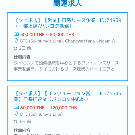
関連求人
【タイ求人】【営業】日系リース企業
ID:74939
（一部上場/バンコク勤務）
50,000 THB ~ 80,000 THB
BTS (Sukhumvit Line), Changwattana - Ngam Wong Wan, Lat Phrao, Din Daeng/Vibhavadi/Don Muang, Sai Mai
3日 前
仕事内容
タイにおいて設備機械を中心とするファイナンスリース
事業を展開、タイにおけるリース産業のパイオニアとし
てその普及・発展に重要な役割を果たしてきました。お
客様の利便性向上のために、各種ファイナンスサービス
の拡大を図っております。【業務内容】・新規および既
存顧客へのアプローチ（電話・メール・訪問）・日系企
【タイ求人】【ITソリューション営
ID:76549
業】日系IT企業（バンコク中心地）
業向けの営業・サポート業務・顧客ニーズのヒアリング
および最適なサービス・商品の提案・見積書の作成およ
60,000 THB ~ 120,000 THB
び価格・契約条件の交渉・受注後の各種手続き（書類回
BTS (Sukhumvit Line)
収、社内連携、納品までの進行管理）・顧客との関係構
3日 前
築および継続的なフォローアップ・与信申請および関連
書類の作成・社内関係部署と顧客間の調整業務・売上目
仕事内容