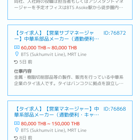
標（KPI）の達成・顧客満足度の維持・向上および問題発
同社、入社時の役職は担当者もしくはアシスタントマネ
生時の迅速な対応
ージャーを予定オフィスはBTS Asoke駅から徒歩圏内
【業務内容】・既存顧客のシステムサポートや新規顧客
へのサービス導入提案・業務改善やシステム化改善のパ
ッケージ提案・顧客の抱える問題やご要望をヒアリン
グ、最適な解決策を提案・顧客の目的を最大化するた
【タイ求人】【営業サブマネージャ
ID:76872
ー】中華系部品メーカー（通勤便利・
め、コスト・運用のバランスを考えた提案・顧客の多く
キャリアパス豊富）
は製造業のため工業団地へ訪問（アユタヤ周辺、サムッ
60,000 THB ~ 80,000 THB
トプラカーン、アマタナコンなど）・訪問時はドライバ
BTS (Sukhumvit Line), MRT Line
ー付き社用車を利用
5日 前
仕事内容
金属・樹脂切削部品等の製作、販売を行っている中華系
企業のタイ法人です。タイはバンコクに拠点を設立し、
タイ及びタイ周辺諸国での事業における販売・部品調達
拠点として機能しているBOI取得企業です。営業スタイ
ルは主に既存顧客（日系の半導体製造装置メーカー）の
フォロー営業を行っていただきます。【職務内容】メイ
【タイ求人】【営業マネージャー】中
ID:76868
華系部品メーカー（通勤便利・キャリ
ン商材: 半導体製造装置向けの加工部品①案件の実務管
アパス豊富）
理・受発注、納期、在庫の管理・案件ごとの進捗管理お
80,000 THB ~ 150,000 THB
よび課題抽出・トラブルの一次対応および社内エスカレ
BTS (Sukhumvit Line), MRT Line
ーション②海外拠点（日本、中国）との調整業務・納
8日 前
期、品質、価格に関する調整・情報の取りまとめおよび