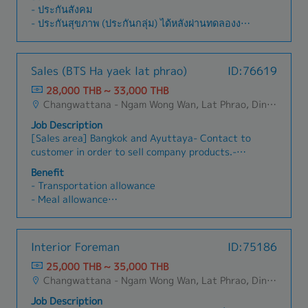
- ให้ความรู ้ คำปรึกษา แนะนำ และตอบคำถามหรือ
- ประกันสังคม
ข้อสงสัยทางด้านเทคนิค - จัดทำเอกสารรายงานการ
- ประกันสุขภาพ (ประกันกลุ่ม) ได้หลังผ่านทดลองงาน
เข้าสำรวจ (Survey Report) ให้ตรงตามมาตราฐาน
- โบนัสประจำปี (ตามผลประกอบการ)
การติดตั้งระบบไฟฟ้าและข้อกำหนดของบริษัท - จัด
- พิจารณาปรับเงินเดือนประจำปี
ทำเอกสารประมาณราคางานติดตั้งและถอดรายการ
- วันพักผ่อน เริ่มต้น 12 วันต่อปี
Sales (BTS Ha yaek lat phrao)
ID:76619
วัสดุอุปกรณ์ที่ใช้ในงานติดตั้ง (BOQ) - ติดต่อประสาน
- งานเลี้ยงสังสรรค์
งานกับบุคคลหรือหน่วยงานที่เกี่ยวข้อง ตลอดจน
28,000 THB ~ 33,000 THB
- การตจรวจสุขภาพ และ ฉีดวัคซีนประจำปี
ดำเนินการต่างๆ ในการทำให้งานหรือโครงการต่างๆ
Changwattana - Ngam Wong Wan, Lat Phrao, Din Daeng/Vibhavadi/Don Muang, Sai Mai, Lak Si
- ประกันอุบัติเหตุ ไม่ต้องผ่านทดลองงานเข้าไปทำงา
บรรลุตามแผนที่กำหนด - ปฏิบัติงานอื่นๆ ตามที่ได้รับ
นวันเเรกมีประกันอุบัติเหตุให้เลย
Job Description
มอบหมาย - ติดต่อประสานงานกับองค์กรที่เกี่ยวข้อง
[Sales area] Bangkok and Ayuttaya- Contact to
เพื่อขอเอกสารและจัดทำเอกสาร - ประสานงานและ
customer in order to sell company products.-
นัดหมายวันเข้าทำงานกับคู่ค้าและลูกค้า
Contact to supplier in order to find products to
Benefit
satisfy customer’s requirements.- Penetrate
- Transportation allowance
new customer and try to make sales
- Meal allowance
transaction.- Penetrate customer in new market
- House Allowance
in order to present and sell company products.-
- Sales Allowance ※After probation
Learn new company products and promote to
- Social security
Interior Foreman
ID:75186
customer.- Plan sales target and try to reach
- Life insurance
that target.- Communicate between customer
25,000 THB ~ 35,000 THB
- Medical insurance
and supplier.- Quick support and respond to
Changwattana - Ngam Wong Wan, Lat Phrao, Din Daeng/Vibhavadi/Don Muang, Sai Mai, Lak Si
- Performance bonus
customer when there are any problems.
- Car maintenance Allowance ※If the candidate
Job Description