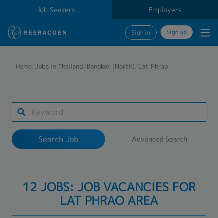
Job Seekers
Employers
Sign up
Sign in
Search Job
Home
/
Jobs in Thailand
/
Bangkok (North)
/
Lat Phrao
Industry
1 selected
Search Job
Advanced Search
Search
12 JOBS: JOB VACANCIES FOR
LAT PHRAO AREA