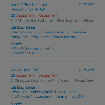
Back-Office Manager
ID:73683
(Accounting/HR/GA)
70,000 THB ~ 80,000 THB
MRT Line, Ratchadapisek - Phetchaburi, Lat Phrao
Job Description
- Responsible for managing the back-office team,
mainly accounting and taxation functions-
Manage accounting, human resources and
Benefit
general affairs functions- Gradually internalize
- BONUS (average 2 months)
accounting and taxation functions which are
- Provident Fund
currently being outsourced- Control and manage
- Group Insurance
monthly expenses and profit based on budget-
- Medical Checkup
Manage a back-office team of 5 members-
- Transportation Allowance (1,200 THB, after
Survey Engineer
ID:76664
Occasionally report to the General Manager-
one year)
Other responsibilities as needed
20,000 THB ~ 26,000 THB
- Company Activity
Changwattana - Ngam Wong Wan, Lat Phrao, Din Daeng/Vibhavadi/Don Muang, Sai Mai, Lak Si
- SIM Card for Mobile
- O.T. Allowances
Job Description
- ดำเนินงานเข้าสำรวจพื้นที่ติดตั้ง EV Charger
สำหรับงานในบ้านและออกแบบแนวทางการติดตั้งให้
เป็นไปตามข้อกำหนดมาตราฐานงานติดตั้งระบบไฟฟ้า
Benefit