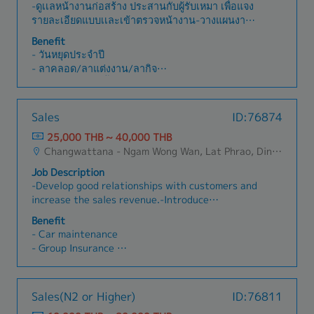
use own car.
-ดูเเลหน้างานก่อสร้าง ประสานกับผู้รับเหมา เพื่อแจง
- Gasoline (※If the candidate use own car.)
รายละเอียดแบบเเละเข้าตรวจหน้างาน-วางแผนงาน
แก้ไขปัญหา ติดตาม และส่งมอบงานให้ตรงตาม
Benefit
กำหนด-ตรวจสอบการทำงานของผู้รับเหมา เรื่อง
- วันหยุดประจำปี
คุณภาพของงาน เเละฝีมือช่าง ผลักดันให้ผู้รับเหมาส่ง
- ลาคลอด/ลาแต่งงาน/ลากิจ
งานตามสัญญาจ้างเหมา -ตรวจแบบก่อสร้าง
- ค่าเดินทาง/ค่าน้ำมัน
เคลียร์Details ประเมินงบประมาณเบื้องต้น เพื่อให้อยู่
- ประกันสุขภาพ/ประกันอุบัติเหตุ/ประกันสังคม
ในงบประมาณที่กำหนด-ดูแล และสื่อสารกับทีมให้
- Outing ประจำปี
Sales
ID:76874
เข้าใจตรงกันเกี่ยวกับงานที่ต้องทำ และส่งมอบใน
แต่ละวัน-ติดต่อประสานงานกับลูกค้า , ทีมช่าง ,
25,000 THB ~ 40,000 THB
Designer , Supplier , และสมาชิกในทีมเพื่ออัปเดต
Changwattana - Ngam Wong Wan, Lat Phrao, Din Daeng/Vibhavadi/Don Muang, Sai Mai, Lak Si
ความคืบหน้าของโครงการอยู่เสมอ
Job Description
-Develop good relationships with customers and
increase the sales revenue.-Introduce
appropriate lighting solutions as well as vision
Benefit
components to customers to enhance the
- Car maintenance
market share.-Plan and execute the daily sales
- Group Insurance
activities and achieve the monthly sales
- Bonus
target.-Maintain and grow the existing business
accounts as well as develop new accounts in the
Sales(N2 or Higher)
ID:76811
assigned territories.-Support and drive
distributors in their activities.-Conduct basic