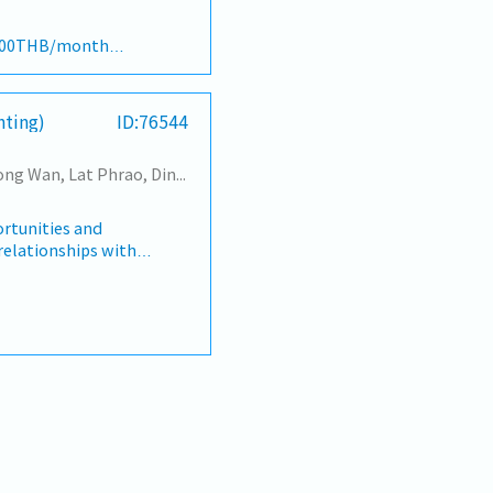
nts, etc.)- New
are documents, PO,
,000THB/month
de training about the
ce a year)
port Sales Manager
pany's performance)
 the parent
hting)
ID:76544
ch as employee
Changwattana - Ngam Wong Wan, Lat Phrao, Din Daeng/Vibhavadi/Don Muang, Sai Mai, Lak Si
rtunities and
 relationships with
unicipalities,
customers.- Visit
eir requirements
ting solutions.-
s and product
ound sales calls
ings.- Prepare sales
tunities
mer information.-
ease market
oordinate with
cellent customer