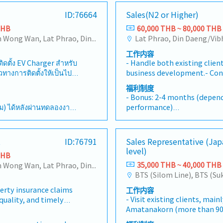
าใจตรงกันเกี่ยวกับงานที่
accounts as well as develop
ID:76664
Sales(N2 or Higher)
วัน-ติดต่อประสานงานกับ
assigned territories.-Suppor
r , และสมาชิกใน
distributors in their activit
THB
60,000 THB ~ 80,000 THB
าของโครงการอยู่เสมอ
application tests and consu
Changwattana - Ngam Wong Wan, Lat Phrao, Din Daeng/Vibhavadi/Don Muang, Sai Mai, Lak Si
Lat Phrao, Din Daeng/Vi
from a technical point.-Coo
工作内容
product training, demonstra
ติดตั้ง EV Charger สำหรับ
- Handle both existing clie
support activities.-Introdu
งการติดตั้งให้เป็นไป
business development.- Cond
collect market information 
ิดตั้งระบบไฟฟ้า - ให้
across Thailand (primarily 
planning.
福利制度
 และตอบคำถามหรือข้อ
Chonburi, Rayong).*Visit cli
- Bonus: 2-4 months (depe
ทำเอกสารรายงานการเข้า
week(Average)- Attend techn
่ม) ได้หลังผ่านทดลองงาน
performance)
ห้ตรงตามมาตราฐานการติด
alongside technical staff an
ะกอบการ)
- Provident fund
ของบริษัท - จัดทำเอกสาร
Japanese-Thai interpretati
จำปี
- Housing allowance
อดรายการวัสดุอุปกรณ์ที่
อปี
- Cost of living
t
ID:76791
Sales Representative (Ja
ิดต่อประสานงานกับบุคคล
- Insurance
level)
 ตลอดจนดำเนินการต่างๆ ใน
THB
วัคซีนประจำปี
- Company car provided
างๆ บรรลุตามแผนที่
35,000 THB ~ 40,000 THB
Changwattana - Ngam Wong Wan, Lat Phrao, Din Daeng/Vibhavadi/Don Muang, Sai Mai, Lak Si
ผ่านทดลองงานเข้าไปทำงา
ที่ได้รับมอบหมาย - ติดต่อ
ห้เลย
ยวข้องเพื่อขอเอกสารและ
erty insurance claims
工作内容
และนัดหมายวันเข้าทำงาน
- Visit existing clients, main
quality, and timely
Amatanakorn (more than 90
 with global operations
companies)(Delivery Sched
mplement best