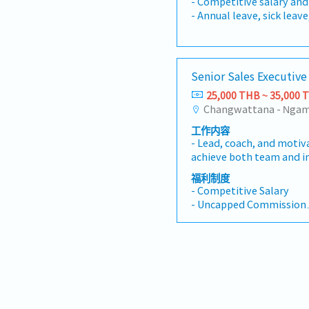
- Competitive salary an
practices, workflows, an
- Annual leave, sick lea
Contribute to building 
in accordance with comp
Thailand operations tea
- Health, dental, and vis
growth.- Coach and sup
- 401(k) retirement sav
achieve long-term perf
matching contributions
Senior Sales Executiv
professional developme
- A collaborative and t
productivity, quality me
25,000 THB ~ 35,000 
environment
performance, and prep
- Opportunities for pro
reports.- Deliver excell
and career advancement
工作内容
maintain strong relation
- Lead, coach, and motiv
stakeholders.- Identify
achieve both team and in
opportunities and suppo
Develop and execute sale
operational excellence.-
福利制度
business plans to maximi
platforms and AI-driven 
- Competitive Salary
project sales, particula
assessment and workflow 
- Uncapped Commission
organizations and public 
- Annual Bonus
sales direction across di
- BUPA Health Insurance
segments and monitor t
- Social Security
sales reports, forecasts
- Career Growth Opportu
presentations for manag
maintain strong custome
through regular client vi
related issues and ensur