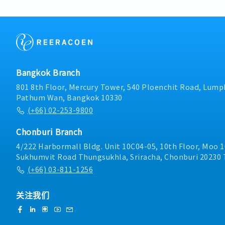
execution.- Ensure all sa
with company policies an
Bangkok Branch
801 8th Floor, Mercury Tower, 540 Ploenchit Road, Lumph
Pathum Wan, Bangkok 10330
(+66) 02-253-9800
Chonburi Branch
4/222 Harbormall Bldg. Unit 10C04-05, 10th Floor, Moo 1
Sukhumvit Road Thungsukhla, Sriracha, Chonburi 20230 
(+66) 03-811-1256
关注我们