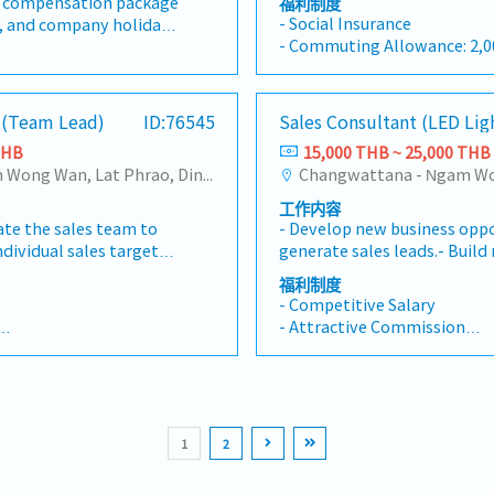
d compensation package
福利制度
Quotation, Handling Complai
d claims processes.-
- Social Insurance
ve, and company holidays
Customer Acquisition- Prep
and expanding the
- Commuting Allowance: 2
any policy
and etc. in the office- Provi
m to support business
- Annual Health Checkup (on
ion insurance
products in the office - Sup
port team members to
- Bonus (depending on com
ings plan with company
(Thai and Japanese)
ormance and
- Joint company events with
e (Team Lead)
ID:76545
Sales Consultant (LED Lig
nt.- Monitor team
company (THAI ESCORP), su
eam-oriented work
trics, and operational
THB
15,000 THB ~ 25,000 THB
trips and New Year parties
are management
Changwattana - Ngam Wong Wan, Lat Phrao, Din Daeng/Vibhavadi/Don Muang, Sai Mai, Lak Si
fessional development
ent customer service and
工作内容
ships with clients and
ate the sales team to
- Develop new business oppo
 process improvement
dividual sales targets.-
generate sales leads.- Build
rt continuous
s strategies and
government organizations, m
 Utilize technology
福利制度
ze revenue.- Drive
contractors, and industrial 
tools to enhance claims
- Competitive Salary
rly within government
customers to understand th
efficiency.
- Attractive Commission
sector projects.- Set
and recommend suitable ligh
- Annual Bonus
fferent market
Conduct sales presentation
- BUPA Health Insurance
eam KPIs.- Prepare
demonstrations.- Make outb
- Social Security
, and performance
and schedule customer meet
nities
- Career Development Oppor
ement.- Build and
reports and maintain custo
1
2
r relationships
Develop sales plans to incr
sits.- Resolve sales-
penetration and revenue.- C
e smooth project
internal teams to ensure ex