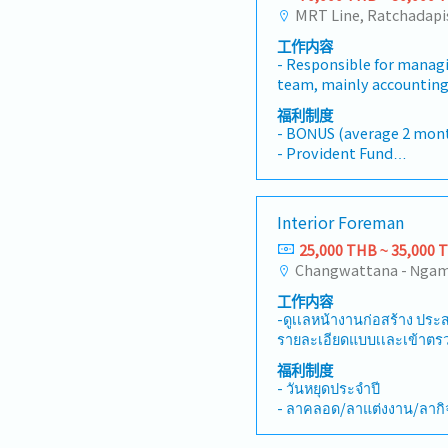
MRT Line, Ratchadapis
工作内容
- Responsible for managi
team, mainly accounting
functions- Manage accou
福利制度
and general affairs funct
- BONUS (average 2 mon
internalize accounting a
- Provident Fund
which are currently bein
- Group Insurance
and manage monthly exp
- Medical Checkup
on budget- Manage a back
- Transportation Allowan
Interior Foreman
members- Occasionally r
one year)
Manager- Other responsi
25,000 THB ~ 35,000 
- Company Activity
- SIM Card for Mobile
- O.T. Allowances
工作内容
-ดูเเลหน้างานก่อสร้าง ประสา
รายละเอียดแบบเเละเข้าต
แก้ไขปัญหา ติดตาม และส่งมอบงานให้ตรงตามกำหนด-
福利制度
ตรวจสอบการทำงานของผู้รั
- วันหยุดประจำปี
งาน เเละฝีมือช่าง ผลักดันใ
- ลาคลอด/ลาแต่งงาน/ลากิ
จ้างเหมา -ตรวจแบบก่อสร้าง เคลียร์Details ประเมิน
- ค่าเดินทาง/ค่าน้ำมัน
ประมาณเบื้องต้น เพื่อให้อ
- ประกันสุขภาพ/ประกันอุบั