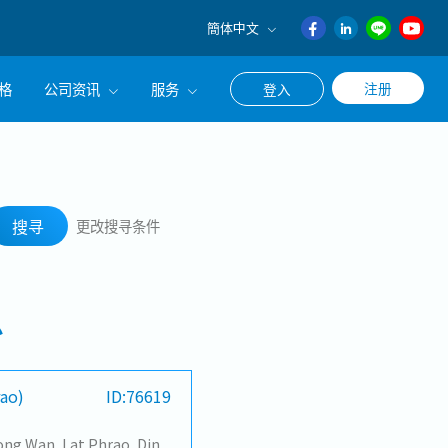
簡体中文
English
格
公司资讯
服务
注册
登入
日本語
ภาษา
公司简介
联系猎头顾问
搜寻
ไทย
经营理念
职涯咨询服务
簡体中文
搜寻
更改搜寻条件
集团CEO致辞
Work With Us
息
rao)
ID:76619
Changwattana - Ngam Wong Wan, Lat Phrao, Din Daeng/Vibhavadi/Don Muang, Sai Mai, Lak Si