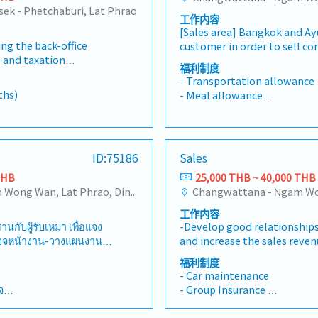
ek - Phetchaburi, Lat Phrao
工作内容
[Sales area] Bangkok and Ay
ng the back-office
customer in order to sell c
 and taxation
Contact to supplier in order
福利制度
nting, human resources
satisfy customer’s requirem
- Transportation allowance
ions- Gradually
new customer and try to ma
ths)
- Meal allowance
nd taxation functions
transaction.- Penetrate cus
- House Allowance
g outsourced- Control
market in order to present 
- Sales Allowance ※After pr
enses and profit based
products.- Learn new compa
- Social security
-office team of 5
promote to customer.- Plan 
ce (1,200 THB, after
- Life insurance
ID:75186
Sales
eport to the General
to reach that target.- Com
- Medical insurance
bilities as needed
customer and supplier.- Qui
THB
25,000 THB ~ 40,000 THB
- Performance bonus
respond to customer when t
Changwattana - Ngam Wong Wan, Lat Phrao, Din Daeng/Vibhavadi/Don Muang, Sai Mai, Lak Si
- Car maintenance Allowanc
problems.
use own car.
工作内容
- Gasoline (※If the candidat
นกับผู้รับเหมา เพื่อแจง
-Develop good relationship
รวจหน้างาน-วางแผนงาน
and increase the sales reve
appropriate lighting solutio
福利制度
บเหมา เรื่องคุณภาพของ
components to customers t
- Car maintenance
ห้ผู้รับเหมาส่งงานตามสัญญา
market share.-Plan and execu
จ
- Group Insurance
งบ
activities and achieve the m
- Bonus
ยู่ในงบประมาณที่กำหนด-
Maintain and grow the exist
ติเหตุ/ประกันสังคม