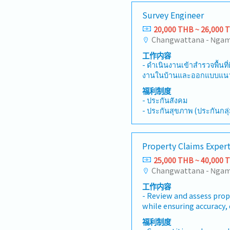
ดูแล และสื่อสารกับทีมให้เข้
- Outing ประจำปี
Survey Engineer
ต้องทำ และส่งมอบในแต่ละ
ลูกค้า , ทีมช่าง , Designer , Supplie
20,000 THB ~ 26,000 
ทีมเพื่ออัปเดตความคืบหน้
工作内容
- ดำเนินงานเข้าสำรวจพื้นที่
งานในบ้านและออกแบบแนวทา
ตามข้อกำหนดมาตราฐานงานต
福利制度
ความรู ้ คำปรึกษา แนะนำ
- ประกันสังคม
สงสัยทางด้านเทคนิค - จัด
- ประกันสุขภาพ (ประกันกลุ
สำรวจ (Survey Report) ใ
- โบนัสประจำปี (ตามผลปร
ตั้งระบบไฟฟ้าและข้อกำหนด
- พิจารณาปรับเงินเดือนประ
ประมาณราคางานติดตั้งและถ
- วันพักผ่อน เริ่มต้น 12 วันต่
Property Claims Exper
ใช้ในงานติดตั้ง (BOQ) - ต
- งานเลี้ยงสังสรรค์
หรือหน่วยงานที่เกี่ยวข้อง
25,000 THB ~ 40,000 
- การตจรวจสุขภาพ และ ฉีด
การทำให้งานหรือโครงการต่
- ประกันอุบัติเหตุ ไม่ต้อง
กำหนด - ปฏิบัติงานอื่นๆ ตาม
นวันเเรกมีประกันอุบัติเหตุใ
工作内容
ประสานงานกับองค์กรที่เกี่
- Review and assess prop
จัดทำเอกสาร - ประสานงาน
while ensuring accuracy, 
กับคู่ค้าและลูกค้า
resolution.- Collaborate
福利制度
teams to develop and i