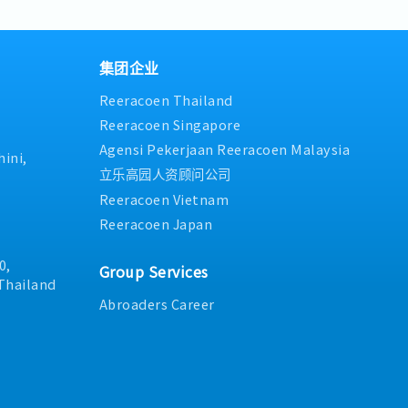
les activities comply
service.
d business objectives.
集团企业
Reeracoen Thailand
Reeracoen Singapore
Agensi Pekerjaan Reeracoen Malaysia
ini,
立乐高园人资顾问公司
Reeracoen Vietnam
Reeracoen Japan
0,
Group Services
Thailand
Abroaders Career