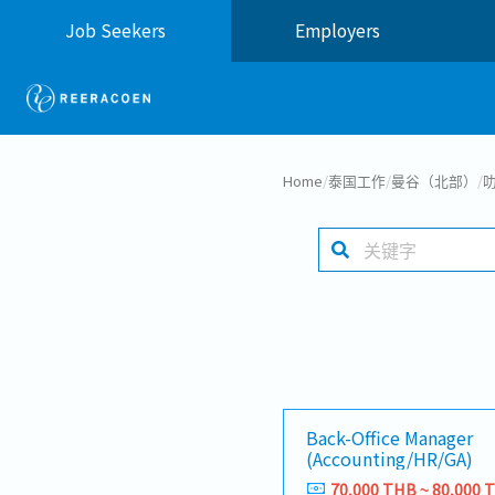
Job Seekers
Employers
Home
/
泰国工作
/
曼谷（北部）
/
叻
Back-Office Manager
(Accounting/HR/GA)
70,000 THB ~ 80,000 