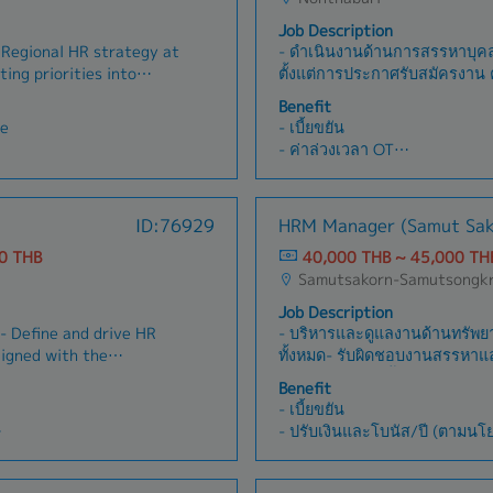
Job Description
 Regional HR strategy at
- ดำเนินงานด้านการสรรหาบุค
ting priorities into
ตั้งแต่การประกาศรับสมัครงาน 
reflect local business
หมายสัมภาษณ์ ประสานงานกับผู้ท
Benefit
atory context.• Serve as
ดำเนินการรับพนักงานใหม่- จั
ce
- เบี้ยขยัน
een country HR
งานการปฐมนิเทศพนักงานใหม่ (
- ค่าล่วงเวลา OT
 HQ HR Development
วางแผนและประสานงานการฝึก
- ประกันสังคม
o way alignment and
(Training)- ดูแลและบันทึกข้
- เครื่องแบบพนักงาน Uniform
ocal insights in regional
การลา การมาสาย และจัดทำรายงา
- โบนัส (ตามผลประกอบการของ
ID:76929
HRM Manager (Samut Sak
r with business leaders
ฐานข้อมูลและแฟ้มประวัติพนักง
- ปรับเงินเดือนประจำปี
effectiveness, identify
เอกสารด้านทรัพยากรบุคคล- จั
0 THB
40,000 THB ~ 45,000 TH
- วันหยุดประจำปี
 targeted interventions
เก็บเอกสารที่เกี่ยวข้องกับระบ
Samutsakorn-Samutsongk
ion expenses (in case
- วันหยุดพักผ่อนประจำปี
y and regional people
รวมถึงประสานงานกับหน่วยงานที่เ
nces or abroad)
- งานสังสรรค์ประจำปี
Job Description
 initiatives end-to-end —
การตรวจติดตามทั้งภายในและ
months)
- อื่นๆ ตามกฏหมายกำหนด ฯลฯ
- Define and drive HR
- บริหารและดูแลงานด้านทรัพ
gagement,
(Internal/External Audit)- ส
t
igned with the
ทั้งหมด- รับผิดชอบงานสรรหาแ
tion plans — to embed
ด้านระบบ ISO ให้เป็นไปตาม
ness objectives.-
(Recruitment) ตั้งแต่การวางแ
s, and ways of working
ของบริษัท- จัดทำรายงานด้าน
Benefit
 management on
ประกาศงาน การคัดกรองผู้สมัค
ead cross-functional HR
ธุรการที่เกี่ยวข้อง- ให้คำแน
- เบี้ยขยัน
lfare
rganizational
เสนอค่าตอบแทน การจัดทำเอก
on projects, aligning
ทรัพยากรบุคคลกับพนักงานและห
- ปรับเงินและโบนัส/ปี (ตามนโ
 growth.- Talent
พนักงานใหม่- ดูแลและดำเนินก
accountability for
สนับสนุนการจัดกิจกรรมและโค
- ค่าตำแหน่งงาน/ค่าทักษะ/อื่น
welfare
- Oversee recruitment
(Payroll) ผ่านระบบ ByteTH ให
s.• Track, evaluate, and
บุคคลของบริษัท- ปฏิบัติงานอื่น 
 insurance
- ชุด Uniform/PPE/อุปกรณ์/อื่
el and critical
ดูแลและบริหารงานด้านสวัสดิกา
OD and change
หมาย