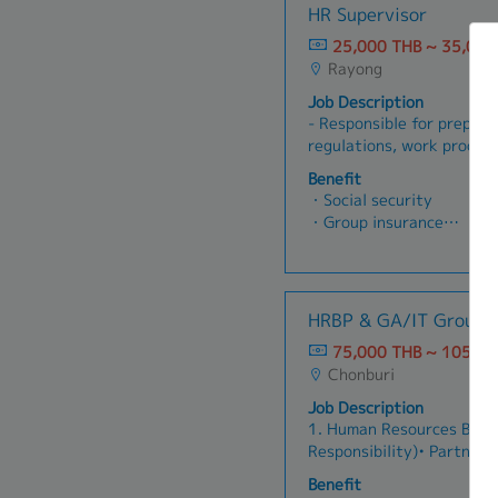
- Social Security
• And others according to
HR Supervisor
positions.- Build and dev
initiatives, surfacing ins
- Annual health check-up
to attract young talent a
recommendations that co
25,000 THB ~ 35,000
Organization & People De
strategy execution at bo
Rayong
drive employee developm
levels.
Job Description
Development) and success
- Responsible for prepari
core values and corporat
regulations, work procedu
productivity and employe
according to company poli
Performance & Compensa
Benefit
handling labor law and ot
Design and develop fair 
・Social security
human resources.- Proces
systems (KPIs/OKRs) that
・Group insurance
documents for government
performance.- Structure s
・Bonus
reports for the Workers'
total rewards to be compe
・Saraly increment
(Form 11), the Compensat
Employee Relations & Co
・Probident fund
Disability Fund.- Overse
employee relations, advis
・Transportation allowan
HRBP & GA/IT Group 
process, probationary ev
people management, and 
・Uniform
promotions according to 
compromise.- Ensure all 
75,000 THB ~ 105,00
・Annual leave（6 days
Verifying employee payro
with labor laws and regul
Chonburi
monthly reports to mana
Job Description
annual personal income t
1. Human Resources Busin
for Japanese employees, 
Responsibility)• Partner 
Calculating and preparin
align HR strategies with 
salary adjustment reports
Benefit
Provide consultation on o