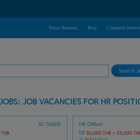
Press Release
Blog
Company Inform
Search Job
About Us
Contact 
Industry
Work Location
Philosophy
Career C
Search J
Group CEO Mess
Work With Us
JOBS: JOB VACANCIES FOR HR POSIT
ID:76805
HR Officer
 THB
30,000 THB ~ 33,000 TH
Nonthaburi