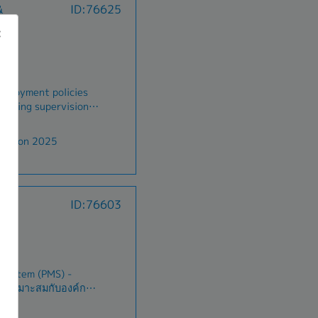
ปี)
&
ID:76625
งชีพ ประกันสุขภาพ
ศษอื่นๆ
ๆ ของบริษัท- จัดทำและ
ะเบียบบริษัท คู่มือ
B
่เกี่ยวข้องกับ
ษา รพ.รัฐ&เอกชน ทั่ว
่ผู้บริหารและ
าน การบริหารบุคคล
มกิจกรรม)
eployment policies
ละจัดการงานด้าน
/อบรมในสายงาน
cluding supervision
ำเนินการทางวินัย
ธิประกันสังคมฯ/
e.- Manage and
ลาออก และการเลิกจ้าง
, benefits, and
ดูแลข้อมูลพนักงาน
ased on 2025
 fairness and
มประวัติพนักงาน และ
 & Employee
นด้าน Visa และ Work
nage the employee
าติ (หากมี)- จัดทำ
 performance
่น รายงานกำลังคน
ID:76603
e company training
นบุคลากร และรายงาน
00THB-5,000THB
gn with the
ดูแลงานธุรการ
B
ment (DSD) and
่น อาคารสำนักงาน
nage company
บ้าน รปภ. และการ
union matters and
ให้บริการภายนอก-
System (PMS) -
w Management).-
่เกี่ยวข้อง เช่น
้เหมาะสมกับองค์กร
 workplace
ดิการและคุ้มครอง
วมกับผู้บริหาร - วางแผน
cy, safety,
น ๆ- ปรับปรุงระบบงาน
รายเดือน / ไตรมาส /