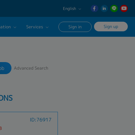
English
English
Sign up
ation
Services
Sign in
日本語
ภาษา
Our Career Advisor
Search
ไทย
onsultation Service
簡体中文
ob
Advanced Search
age
IONS
ID:76917
B