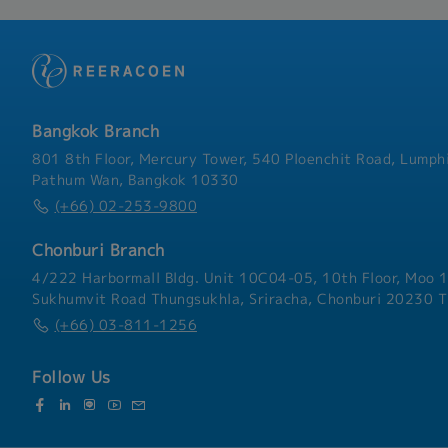
onboarding, and team-buil
Coordinate with external
strengthen company cultu
contractors.4. IT Admini
administration support, 
to-day IT administration 
coordination and support
Coordinate with internal 
and perform other assign
providers.• Ensure IT inf
are operating effectively
projects and digital trans
Bangkok Branch
Shipping & Logistics Admi
801 8th Floor, Mercury Tower, 540 Ploenchit Road, Lumphi
import/export and shippi
Pathum Wan, Bangkok 10330
processes.• Coordinate wi
(+66) 02-253-9800
customs agents, and rela
Ensure compliance with c
Chonburi Branch
company procedures.• Imp
service quality of shippi
4/222 Harbormall Bldg. Unit 10C04-05, 10th Floor, Moo 1
Sukhumvit Road Thungsukhla, Sriracha, Chonburi 20230 T
(+66) 03-811-1256
Follow Us