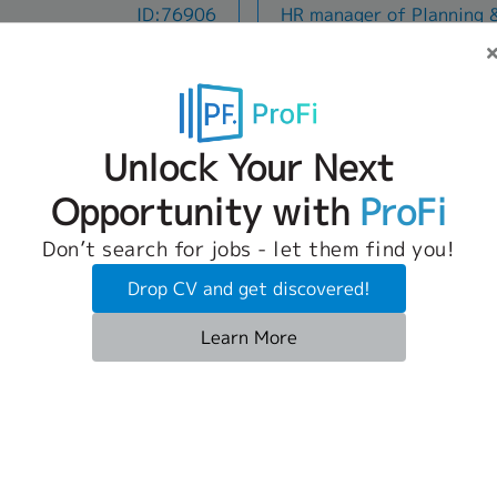
- ตรวจสุขภาพฯ(เริ่มงาน&ประจำ
 the labor law
ID:76906
HR manager of Planning 
elop employer branding
ประกันสังคม กองทุนสำรองเลี้ย
ights and
- งานเลี้ยงปีใหม่/เที่ยว ตจว./พิเ
Administration
nd high performers.-
ประกันกลุ่ม และสวัสดิการอื่น 
ntinuously sharpen
 THB
- ฌาปณกิจศพฯ บิดา/มารดา
velopment:- Plan and
ปรับปรุงนโยบายทรัพยากรบุคคล ร
th country and regional
79,000 THB ~ 94,000 TH
- รางวัลพิเศษตามอายุงาน
ent (Learning &
พนักงาน สัญญาจ้าง และเอกสารที
Chonburi
- IPD/OPD. (ผู้ป่วยใน/นอก) รัก
ion planning.- Foster
กฎหมายแรงงาน- ให้คำปรึกษาแก
ประเทศ
ng announcements, rules,
Job Description
e culture that support
พนักงานเกี่ยวกับกฎหมายแรงง
- รางวัล KAIZEN Activity (ตา
- Oversee management and d
res, and penalties
e well-being.-
และข้อบังคับของบริษัท- ดูแลแ
Unlock Your Next
- งบประมาณเพื่อพัฒนาทักษะ
for HRM, HRD, GA, and ER, in
cy.- Responsible for
tion Management:-
Employee Relations เช่น การด
- อื่นๆตามกฎหมายแรงงานฯ สิท
of the HR team's performanc
her laws related to
performance evaluation
หนังสือเตือน การสอบสวน การ
Opportunity with
ProFi
Benefit
กองทุนทดแทนฯ/อื่นๆ
review payroll, compensation
sing reports and
 reflect actual
ให้เป็นไปตามกฎหมายแรงงาน- 
- Bonus : About 2 months, b
employee relations to ensure
 agencies, such as
alary, benefits, and
ระบบบันทึกเวลา การลางาน แฟ้
- Position Allowance
Don’t search for jobs - let them find you!
compliance (Payroll, Welfare
 Compensation Fund
titive in the market.-
ฐานข้อมูลด้าน HR- ประสานงา
- Uniform
Relations Management).- Ma
ion Fund, and the
mpliance:- Manage
Permit สำหรับพนักงานชาวต่างช
- Medical Allowance
Drop CV and get discovered!
performance evaluation and
eing the recruitment
e line managers on
รายงานด้านทรัพยากรบุคคล เช
- Provident Fund
ce
Manager
ID:76389
Senior Human Resource
management systems.- Manag
aluations, and
handle disputes with
อัตราการลาออก ค่าใช้จ่ายด้า
- Gasoline allowance : 2,0
Learn More
and development plans to ali
company policy.-
HR operations comply
อื่น ๆ ตามที่ผู้บริหารต้องการ- 
0 THB
30,000 THB ~ 35,000 TH
- Accident (Group) Insurance
）
Department of Skill Develop
ll data and submitting
ations.
(General Administration) เช
Nonthaburi
company requirements.- Ma
gement.- Preparing
อุปกรณ์สำนักงาน รถบริษัท แม่
Job Description
activities and handle labor 
ax reports (Form 90/91
ประสานงานกับผู้รับเหมาหรือผู้
ess Partner (Primary
1. Performance Management 
relevant regulations (HR La
and Form 1A).-
ประสานงานกับหน่วยงานราชการที
with business leaders to
ออกแบบและพัฒนาระบบ PMS ให
Manage company facility and
g annual bonus and
สำนักงานประกันสังคม กรมสวัส
business objectives.•
(Base OKRs / Sell / Profit) ร่
operations to ensure efficien
 for employees.- Issuing
แรงงาน และหน่วยงานภาครัฐอื่
Benefit
rganization design,
และบริหารรอบการประเมินผล (