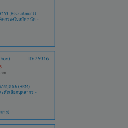
ลากร (Recruitment)
คัดกรองใบสมัคร นัด
ี่เกี่ยวข้อง และ
ดเตรียมและประสาน
Orientation)-
อบรมพนักงาน
อมูลการลงเวลาทำงาน
นที่เกี่ยวข้อง- ดูแล
บริษัทฯ)
hon)
ID:76916
าน รวมถึงจัดเก็บ
ดทำ ควบคุม และจัด
B
บบริหารคุณภาพ (ISO)
ram
กี่ยวข้องเพื่อรองรับ
ภายนอก
ยากรบุคคล (HRM)
นับสนุนการดำเนินงาน
ละคัดเลือกบุคลากร
ข้อกำหนดและมาตรฐาน
ผนอัตรากำลัง การลง
ทรัพยากรบุคคลและงาน
ร การสัมภาษณ์ การ
ะนำและประสานงานด้าน
สาร และการปฐมนิเทศ
น่วยงานต่าง ๆ-
ยบาย)
ารงานเงินเดือน
รงการด้านทรัพยากร
ๆ (บางตำแหน่ง)
้ถูกต้องและตรงเวลา-
ๆ ตามที่ได้รับมอบ
นๆ
รพนักงาน ได้แก่