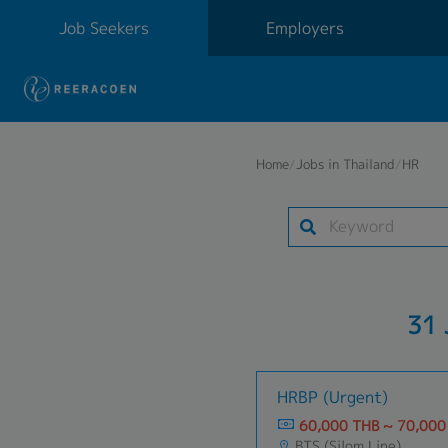
Job Seekers
Employers
Home
/
Jobs in Thailand
/
HR
31 
HRBP (Urgent)
60,000 THB ~ 70,000
BTS (Silom Line)