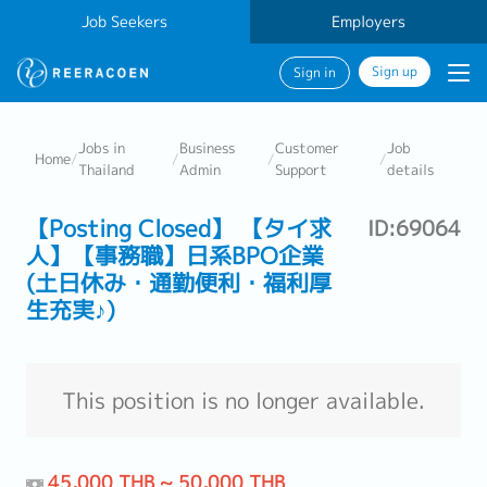
Job Seekers
Employers
Sign up
Sign in
Jobs in
Business
Customer
Job
Home
/
/
/
/
Thailand
Admin
Support
details
【Posting Closed】 【タイ求
ID:69064
人】【事務職】日系BPO企業
(土日休み・通勤便利・福利厚
生充実♪)
This position is no longer available.
45,000 THB ~ 50,000 THB