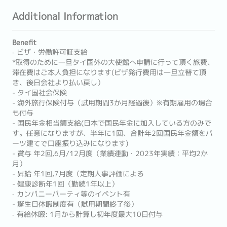
Additional Information
Benefit
‐ ビザ・労働許可証支給
*取得のために一旦タイ国外の大使館へ申請に行って頂く旅費、
滞在費はご本人負担になります(ビザ発行費用は一旦立替て頂
き、後日会社より払い戻し）
- タイ国社会保険
- 海外旅行保険付与（試用期間3か月経過後）※有期雇用の場合
も付与
- 国民年金相当額支給(日本で国民年金に加入している方のみで
す。任意になりますが、半年に1回、合計年2回国民年金額をバ
ーツ建てで口座振り込みになります)
- 賞与 年2回,6月/12月度（業績連動・2023年実績：平均2か
月）
- 昇給 年1回,7月度（定期人事評価による
- 健康診断年1回（勤続1年以上）
‐ カンパニーパーティ等のイベント有
- 誕生日休暇制度有（試用期間終了後）
‐ 有給休暇: 1月から計算し初年度最大10日付与