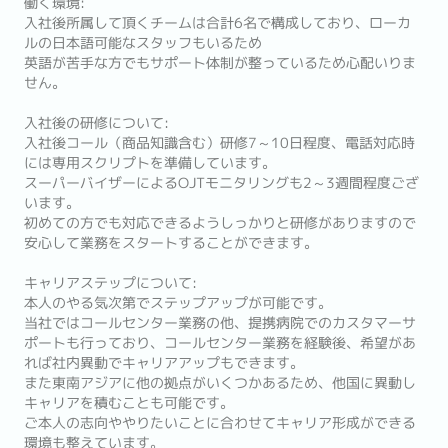
働く環境:
入社後所属して頂くチームは合計6名で構成しており、ローカ
ルの日本語可能なスタッフもいるため
英語が苦手な方でもサポート体制が整っているため心配いりま
せん。
入社後の研修について:
入社後コール（商品知識含む）研修7～10日程度、電話対応時
には専用スクリプトを準備しています。
スーパーバイザーによるOJTモニタリングも2～3週間程度ござ
います。
初めての方でも対応できるようしっかりと研修がありますので
安心して業務をスタートすることができます。
キャリアステップについて:
本人のやる気次第でステップアップが可能です。
当社ではコールセンター業務の他、提携病院でのカスタマーサ
ポートも行っており、コールセンター業務を経験後、希望があ
れば社内異動でキャリアアップもできます。
また東南アジアに他の拠点がいくつかあるため、他国に異動し
キャリアを積むことも可能です。
ご本人の志向ややりたいことに合わせてキャリア形成ができる
環境も整えています。