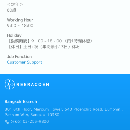
＜定年＞
60歳
Working Hour
9:00 ~ 18:00
Holiday
【勤務時間】9：00～18：00 （内1時間休憩）
【休日】土日+祝（年間最小13日）休み
Job Function
Customer Support
Bangkok Branch
801 8th Floor, Mercury Tower, 540 Ploenchit Road, Lumphini,
Pathum Wan, Bangkok 10330
(+66) 02-253-9800