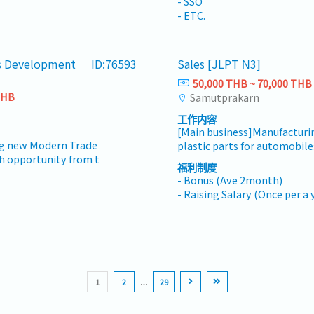
- SSO
evelop sales to achieve
improve key KPIs, including
- ETC.
e market share.-
Delivery Rate (DR), Average 
onships at all levels
call attempts, and lead con
xisting customer’s
sales performance, identify 
s Development
ID:76593
Sales [JLPT N3]
ior management
performance gaps, and imp
ion and maintenance
improvement plans.- Reco
50,000 THB ~ 70,000 THB
d development
esolving client
improvements and collabora
THB
Samutprakarn
Director sales as
functional teams to enhance 
工作内容
่งเสริมและขายผลิตภัณฑ์
customer experience.- Prepa
expenses
[Main business]Manufacturin
อผ่านกิจกรรมการขายเชิง
forecasts, and performance 
ns
ng new Modern Trade
plastic parts for automobi
ตรียมการนำเสนอและข้อ
management.
h opportunity from the
Building good relationship w
ดขายเพื่อให้บรรลุเป้า
福利制度
n through onboarding
in Thai (The client is Thai a
บ่งการตลาด- สร้างความ
- Bonus (Ave 2month)
iforms
der.- Securing product
clients by own car *Driving
ับภายในองค์กรของลูกค้าใน
- Raising Salary (Once per a 
reat
 into active,
Chonburi etc)- Make an esti
ต่ผู้บริหารระดับสูงไปจนถึง
- Transportation Allowance (
ding strong commercial
as assigned
รักษา- การระบุและแก้ไข
Perfect Attendance (500TH
s, category teams, and
นต่อผู้อำนวยการฝ่ายขาย
second month will be 600 TH
ordinating internal
month will be 700 THB)
r requirements can be
- OT
 active SKUs, and
- Mobile Phone Provide
1
2
…
29
ime.
- Medical Check (Once a year
- Madical Insurance