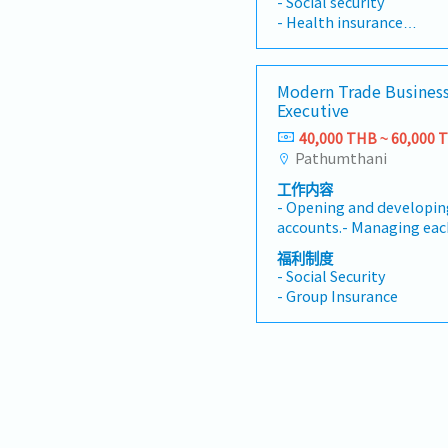
- Social security
proposals for clients.- D
- Health insurance
sales target and increas
- Accident insurance
Establish Customer relati
- Annual bonus
within prospective and e
- Salary adjustment
Modern Trade Busines
organizations from sen
- Provident fund
Executive
through to the product
- Employee training an
levels- Identifying and r
40,000 THB ~ 60,000 
concerns.- Report to the 
Pathumthani
[Others]
directedรายละเอียดงาน- ส
- Gasoline costs, travel 
工作内容
ของบริษัทและบริษัทในเครื
- Wedding congratulatio
- Opening and developi
รุกและเป็นมืออาชีพ- จัดเ
- Vehicle depreciation
accounts.- Managing eac
เสนอสำหรับลูกค้า- พัฒนายอ
- Telephone expenses
first buyer conversatio
หมายการขายและเพิ่มส่วนแ
福利制度
- Employee uniforms, un
and the first purchase or
สัมพันธ์กับลูกค้าในทุกระด
- Social Security
- Annual trip or annual t
listings and turning them
อนาคตและลูกค้าที่มีอยู่ตั้งแ
- Group Insurance
sustainable sales.- Buil
ระดับการผลิตและการบำรุง
relationships with buyer
ข้อกังวลของลูกค้า- รายงา
key decision-makers.- Co
ตามที่ได้รับมอบหมาย
teams to ensure custome
delivered.- Growing GMV,
account potential over t