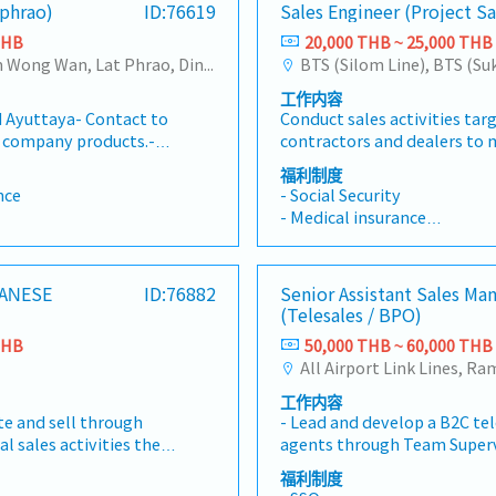
- Diligence allowance
 phrao)
ID:76619
Sales Engineer (Project Sa
ที่เหมาะสม เพื่อตอบ
y.7. Sales
growth and sales strategy.7.
- Travel allowance
ต้องการหรือต่อรองกับ
gned sales targets and
PerformanceAchieve assigne
THB
20,000 THB ~ 25,000 THB
- Food allowance
กำลังผลิต - ติดตาม
ny&#39;s revenue
contribute to the company&
Changwattana - Ngam Wong Wan, Lat Phrao, Din Daeng/Vibhavadi/Don Muang, Sai Mai, Lak Si
ยู่กับการพิจารณาของผู้
่วยงานภายใน ให้สภาวะของ
s &amp; Site
growth.8. Client Meetings &
工作内容
้อกำหนด อาทิเช่น สภาวะ
ings, presentations,
VisitsAttend client meeting
้นเซรามิก กิจกรรมประจำ
d Ayuttaya- Contact to
Conduct sales activities ta
าง, สภาวะการตั้ง
ite visits to
project discussions, and site 
l company products.-
contractors and dealers to
ฯ ทั้งนี้ เพื่อบรรลุจุด
irements and
understand project require
(ลู่วิ่ง เวท จักรยาน)
der to find products to
business relationships.Provi
และส่งออกได้ตามกำหนด -
ationships.
strengthen customer relati
福利制度
rements.- Penetrate
consulting for rotating equ
้า กรณีล่าช้าเกินกำหนด
nce
- Social Security
งไปต่างประเทศ)
 make sales
pumps as well as cooling tow
- Medical insurance
 customer in new
related systems as required
ัยต่างๆ จากลูกค้าได้ใน
- Transportation fee
ent and sell company
sales cycle, from quotation 
r probation
- Telephone Allowance
ompany products and
confirmation.Visit customer
- Bonus
ID:76882
Senior Assistant Sales Ma
an sales target and try
requirements, present produ
- Salary adjustment
(Telesales / BPO)
Communicate between
after-sales support.Achieve 
- OT
Quick support and
gross profit goals.Deliver e
THB
50,000 THB ~ 60,000 THB
- Others
n there are any
service by responding to inq
ance ※If the candidate
issues promptly.Perform oth
工作内容
as necessary.
date use own car.)
te and sell through
- Lead and develop a B2C te
l sales activities the
agents through Team Superv
 and its associated
sales strategies, optimize w
福利制度
resentations and
overall team performance.-