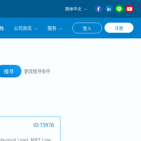
簡体中文
English
格
公司资讯
服务
注册
登入
日本語
ภาษา
公司简介
联系猎头顾问
搜寻
ไทย
经营理念
职涯咨询服务
簡体中文
搜寻
更改搜寻条件
集团CEO致辞
Work With Us
ID:75978
BTS (Silom Line), BTS (Sukhumvit Line), MRT Line, Rama III, Ratchadapisek - Phetchaburi, Phaya Thai, Ratchathewi, Pathum Wan, Huai Khwang, Dusit, Phra Nakhon, Pom Prap Sattru Phai, Samphanthawong