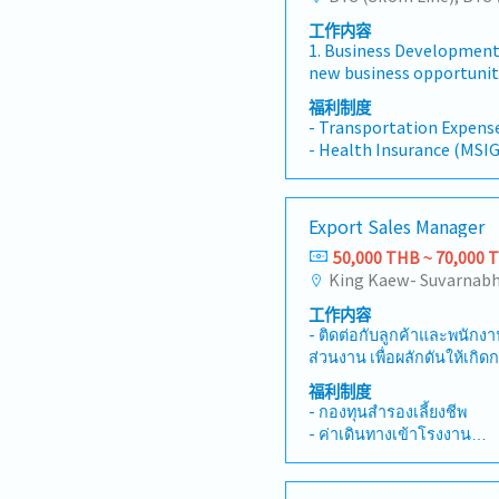
工作内容
1. Business Development
new business opportunitie
commercial, infrastruc
福利制度
projects.2. Client Relati
- Transportation Expense
ManagementBuild and m
- Health Insurance (MSIG
relationships with client
- Car & Gasoline (on site
contractors, and other s
- Provident Fund
Sales &amp; Solution P
- Annual BONUS
Export Sales Manager
project requirements, tec
- OT
and client needs to pro
50,000 THB ~ 70,000 
- Paid Vacation (6 days p
engineering solutions.4.
- Employee trip (once pe
&amp; Proposal Preparat
- New year party,
工作内容
and commercial proposal
- Overseas Business Trip
- ติดต่อกับลูกค้าและพนัก
quotations in coordinat
- Domestic Business Trip 
ส่วนงาน เพื่อผลักดันให้เกิด
and internal teams.5. Pr
it can't go home in day.
การผลิตของโรงงงาน - รวบรวมข้อมูลความต้องการ
CoordinationCoordinate 
福利制度
- Language allowance (N
ของลูกค้า ติดต่อส่วนงานที่เกี
procurement, and projec
- กองทุนสำรองเลี้ยงชีพ
- Others
ข้อมูลสำหรับจัดทำใบเสนอราคา
smooth project executio
- ค่าเดินทางเข้าโรงงาน
กับฝ่ายพัฒนาผลิตภัณฑ์ อ
contract award.6. Marke
- ลาพักร้อน ลากิจ ลาป่วย
แบบ, Drawing เพื่อให้ลูกค้าตรวจสอบ 
market trends, project o
- Hybrid working
ตัวอย่าง และอุปกรณ์ประกอบ - จองแผนการผลิตล
competitor activities to