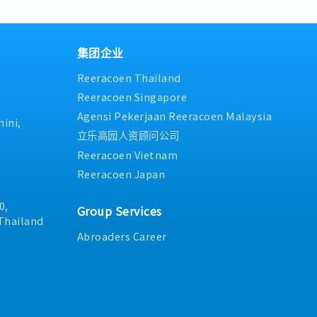
- Meal Allowance 50THB/Da
- Uniform
- Annual Leave - 6 days/a ye
over a year)
集团企业
Reeracoen Thailand
Reeracoen Singapore
Agensi Pekerjaan Reeracoen Malaysia
ini,
立乐高园人资顾问公司
Reeracoen Vietnam
Reeracoen Japan
0,
Group Services
Thailand
Abroaders Career