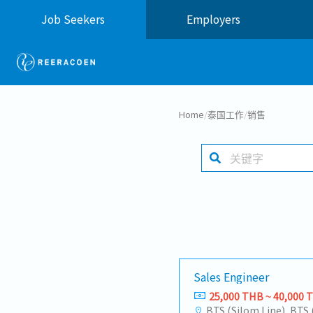
Job Seekers
Employers
Home
/
泰国工作
/
销售
Sales Engineer
25,000 THB ~ 40,000 