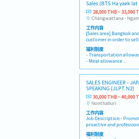
- กินเลี้ยงรายไตรมาส รายปี
Sales (BTS Ha yaek lat
หน้า ตามระยะเวลาและสภาวะ
growth and sales strateg
- ประกันเดินทางกลุ่ม
สนองกำหนดส่งออกที่ลูกค้า
PerformanceAchieve assi
28,000 THB ~ 33,000 
- ตรวจสุขภาพประจำปี
ลูกค้า ตามจำเป็นและเหมาะสมกับ
contribute to the compa
- งบสำหรับ learning (ขึ้นอ
และผลักดัน ลูกค้า และหน
growth.8. Client Meeting
บริหาร)
工作内容
งานทุกขั้นตอน เป็นไปตามข
VisitsAttend client meet
- กิจกรรมในองค์กร เช่นเพ
[Sales area] Bangkok an
การ Approve ของงานตัวอย่
project discussions, and s
ออฟฟิศเพื่อสานสัมพันธ์
customer in order to sel
Customer code, Item code ฯล
understand project requ
- ห้องออกกำลังกายของบริษัท 
Contact to supplier in or
ประสงค์ การผลิตแล้วเสร็จ
strengthen customer rel
福利制度
- มี AI ของบริษัทให้ใช้
satisfy customer’s requi
ติดตามการชำระเงินจากลูกค
- Transportation allowa
- ค่าโทรศัพท์ (กรณีเดินทา
new customer and try to
ชำระ - เรียนรู้ ทำความเข้าใจกระบวนการผลิต เพื่อ
- Meal allowance
transaction.- Penetrate
สามารถตอบคำถามและข้อสงส
- House Allowance
market in order to pres
เบื้องต้น
- Sales Allowance ※Afte
products.- Learn new c
- Social security
SALES ENGINEER - JAPANESE
promote to customer.- Pl
- Life insurance
SPEAKING (JLPT N2)
to reach that target.- 
- Medical insurance
customer and supplier.- 
30,000 THB ~ 40,000 
- Performance bonus
respond to customer whe
Nonthaburi
- Car maintenance Allow
problems.
use own car.
工作内容
- Gasoline (※If the candi
Job Description:- Promo
proactive and professiona
products of the company
福利制度
companies- Preparing p