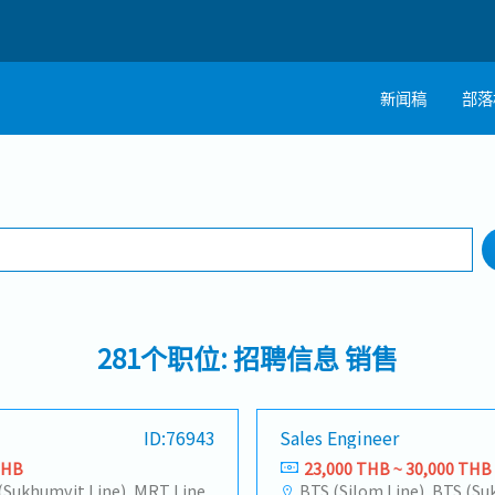
新闻稿
部落
搜寻
工作行业
工作地点
281个职位: 招聘信息 销售
ID:76943
Sales Engineer
THB
23,000 THB ~ 30,000 THB
BTS (Silom Line), BTS (Sukhumvit Line), MRT Line, Rama III, Ratchadapisek - Phetchaburi, Phaya Thai, Ratchathewi, Pathum Wan, Huai Khwang, Dusit, Phra Nakhon, Pom Prap Sattru Phai, Samphanthawong