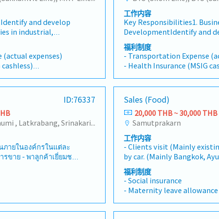
工作内容
Identify and develop
Key Responsibilities1. Busin
s in industrial,
DevelopmentIdentify and d
ture, andM&amp;E
opportunities in industrial,
福利制度
onship
infrastructure, andM&amp;E 
 (actual expenses)
- Transportation Expense (a
aintain strong
Relationship ManagementBu
 cashless)
- Health Insurance (MSIG ca
s, consultants,
strong relationships with cl
 work)
- Car & Gasoline (on site wor
takeholders.3. Technical
contractors, and other stake
- Provident Fund
roposalUnderstand
Sales &amp; Solution Prop
- Annual BONUS
ID:76337
Sales (Food)
hnical specifications,
project requirements, techni
- OT
pose appropriate
and client needs to propose
THB
20,000 THB ~ 30,000 THB
er year)
- Paid Vacation (6 days per y
 Tender, Quotation
engineering solutions.4. Te
King Kaew- Suvarnabhumi , Latkrabang, Srinakarin - Pattanakarn - Pravet, Bangna, All Airport Link Lines, Ramkhamhaeng/Bangkapi/Bueng Kum, Khlong Sam Wa, Khan Na Yao, Saphan Sung, Min Buri, Nong Chok, Suan Luang
Samutprakarn
r year)
- Employee trip (once per ye
ionPrepare technical
&amp; Proposal Preparation
- New year party,
工作内容
s, cost estimates, and
and commercial proposals, 
 Allowance
- Overseas Business Trip Al
งานภายในองค์กรในแต่ละ
- Clients visit (Mainly exist
ion with engineering
quotations in coordination 
Allowance (per day) if
- Domestic Business Trip Al
การขาย - พาลูกค้าเยี่ยมชม
by car. (Mainly Bangkok, Ay
oject
and internal teams.5. Projec
- Language allowance (N3)
Samutprakan)- Company car 
with engineering,
CoordinationCoordinate wit
福利制度
3)
- Others
่ยวข้อง เพื่อให้ได้มาซึ่ง
sales.- 80% Thai companies,
t teams to ensure
procurement, and project t
- Social insurance
อย่างครอบคลุม - ร่วม
Japanese customers
n from bidding through
smooth project execution f
- Maternity leave allowance
อกแบบ, เสนอแนะ และจัดทำ
t IntelligenceMonitor
contract award.6. Market In
- Paid leave
- สั่งงานพัฒนา
pportunities, and
market trends, project oppo
- Sick leave
่วง
 support business
competitor activities to su