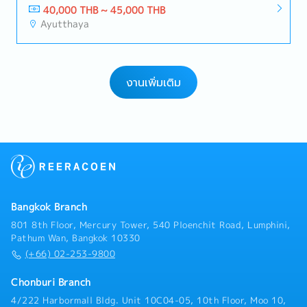
40,000 THB ~ 45,000 THB
Ayutthaya
งานเพิ่มเติม
Bangkok Branch
801 8th Floor, Mercury Tower, 540 Ploenchit Road, Lumphini,
Pathum Wan, Bangkok 10330
(+66) 02-253-9800
Chonburi Branch
4/222 Harbormall Bldg. Unit 10C04-05, 10th Floor, Moo 10,