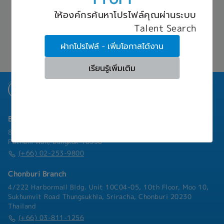
renewals, amendments, and regulatory
สวัสดิการ
approvals.- Research regulatory requirements,
ให้องค์กรค้นหาโปรไฟล์คุณผ่านระบบ
- SSO
product classifications, registration procedures,
- Health Insurance (IPD: Employee and family's
Talent Search
timelines, and fees for target markets.- Prepare,
member)
review, and coordinate regulatory dossiers and
ฝากโปรไฟล์ - เพิ่มโอกาสได้งาน
- Medical Allowanc
supporting technical documentation.- Liaise
- Bonus
with overseas regulatory authorities, local
- Provident Fund 3-5%
เรียนรู้เพิ่มเติม
registration agents, distributors, consultants,
- Annual Leave 6-12 days (After 1 year
and testing laboratories.- Monitor registration
working/prorate)
progress, respond to regulatory inquiries, and
- Annual Health Checkup
ensure timely approvals.- Review product
- Visa work permit
formulations, specifications, labels, packaging,
Bangkok Branch
claims, and marketing materials to ensure
regulatory compliance.- Assess regulatory
801 8th Floor, Mercury Tower, 540 Ploenchit Road, Lumphini,
feasibility and potential risks for new products
Pathum Wan, Bangkok 10330
and market-entry initiatives.- Maintain
(+66) 02-253-9800
accurate records of product registrations,
approvals, renewals, and compliance status.-
Chonburi Branch
Provide regulatory guidance and support to
4/222 Harbormall Bldg. Unit 10C04-05, 10th Floor, Moo 10,
International Sales, Business Development,
Sukhumvit Road Thungsukhla, Sriracha, Chonburi 20230
Marketing, R&D, Quality Assurance, and Supply
Thailand
Chain teams.- Manage external regulatory
(+66) 03-811-1256
partners to ensure projects are completed