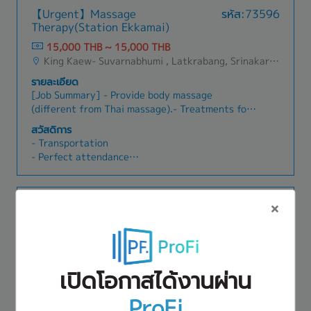
【Urgent】Massage
รหัส:73596
Therapy(Station Ekkamai)
15,000 THB ~ 15,000 THB
King Kaew- Suvarnabhumi , Latkrabang, Srinakarin - Pattanakarn - Pravet, Bangna, All Airport Link Lines, Ramkhamhaeng/Bangkapi/Bueng Kum, Khlong Sam Wa, Khan Na Yao, Saphan Sung, Min Buri, Nong Chok, Suan Luang
รายละเอียด
[Job Summary] - Provide body massage
(different from Thai massage).- Treatments for
body discomfort and balance. - Includes
สวัสดิการ
stretching, head massage, aromatherapy, oil
- Transportation
massage, and acupressure.
- Perfect attendance
- Free dormitory provided for the first 3 months.
After that, employees must pay 1,500
THB/month + utility costs by themselves.
International Regulatory Affairs
รหัส:76824
Uniform provided (must be washed by employee)
Manager
- Salary Increase Once a year
100,000 THB ~ 150,000 THB
- Position Allowance Available
Suan Luang
- Paid Leave 6 days after 1 year (cannot be
taken on weekends, except for special cases)
เปิดโอกาสได้งานผ่าน
รายละเอียด
- Probation Period 90 days
- Manage end-to-end international product
- Skill Allowance
registration, including new registrations,
ProFi