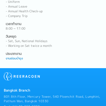
- Uniform
- Annual Leave
- Annual Health Check-up
- Company Trip
เวลาทำงาน
8:00 ~ 17:00
วันหยุด
- Sat, Sun, National Holidays
- Working on Sat twice a month
ประเภทงาน
งานซ่อมบำรุง
Bangkok Branch
801 8th Floor, Mercury Tower, 540 Ploenchit Road, Lumphini,
Pathum Wan, Bangkok 10330