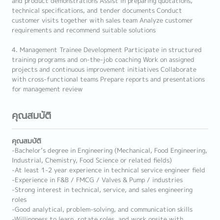
and product demonstrations Assist in preparing quotations,
technical specifications, and tender documents Conduct
customer visits together with sales team Analyze customer
requirements and recommend suitable solutions
4. Management Trainee Development Participate in structured
training programs and on-the-job coaching Work on assigned
projects and continuous improvement initiatives Collaborate
with cross-functional teams Prepare reports and presentations
for management review
คุณสมบัติ
คุณสมบัติ
-Bachelor’s degree in Engineering (Mechanical, Food Engineering,
Industrial, Chemistry, Food Science or related fields)
-At least 1-2 year experience in technical service engineer field
-Experience in F&B / FMCG / Valves & Pump / industries
-Strong interest in technical, service, and sales engineering
roles
-Good analytical, problem-solving, and communication skills
-Willingness to learn, rotate roles, and work onsite with