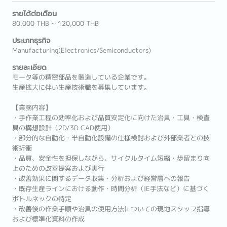
รายได้ต่อเดือน
80,000 THB ~ 120,000 THB
ประเภทธุรกิจ
Manufacturing(Electronics/Semiconductors)
รายละเอียด
モータ等の精密部品を製造している企業です。
生産拡大に伴い生産技術職を募集しています。
【業務内容】
・手作業工程の効率化および品質安定化に向けた治具・工具・検査
具の構想設計（2D/3D CAD使用）
・部分的な自動化・半自動化設備の仕様検討および外部業者との技
術折衝
・品質、安全性を担保しながら、サイクルタイム短縮・歩留まり向
上のための改善提案および実行
・改善効果に関するデータ収集・分析および経営層への報告
・既存生産ラインにおける動作・時間分析（IE手法など）に基づく
ボトルネックの特定
・改善後の作業手順や治具の使用方法についての現地スタッフ指導
および標準化資料の作成