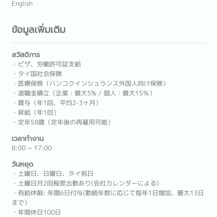
English
ข้อมูลเพิ่มเติม
สวัสดิการ
・ビザ、労働許可証支給
・タイ国社会保険
・医療保険（バンコクインシュランス外国人向け保険）
・退職金積立（企業：最大5% / 個人：最大15％）
・賞与（年1回、平均2-3ヶ月）
・昇給（年1回）
・定年58歳（定年後の再雇用可能）
เวลาทำงาน
8:00 ~ 17:00
วันหยุด
・土曜日、日曜日、タイ祝日
・土曜日月2回程度出勤あり(会社カレンダーによる)
・有給休暇: 年間6日付与(勤続年数に応じて毎年1日増加、最大13日
まで）
・年間休日100日