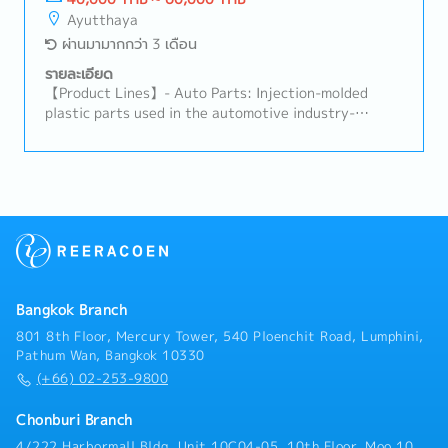
Understand customer requirements and coordinate
Ayutthaya
with relevant departments to deliver effective
ผ่านมามากกว่า 3 เดือน
solutions.- Assist customers with process
optimization and product implementation.- Prepare
รายละเอียด
technical reports, documentation, and presentations
【Product Lines】- Auto Parts: Injection-molded
when required.- Collaborate with Sales, Quality,
plastic parts used in the automotive industry-
Production, and R&D teams to ensure customer
Injection Parts for Industry: Plastic molded parts for
success.- Contribute to continuous process
consumer electronics, semiconductors, and other
improvement initiatives.- Support business growth
industrial applications【Job Responsibilities】-
by delivering high-quality technical services and
Handle and improve production processes for plastic
maintaining strong customer relationships.- Other
molded products- Monitor molding operations to
tasks assigned by the manager
ensure product quality and production efficiency-
Analyze defects and implement
corrective/preventive actions- Coordinate with the
production, quality, and maintenance teams to
Bangkok Branch
resolve technical issues- Optimize molding
parameters, tools, and workflows to achieve stable
801 8th Floor, Mercury Tower, 540 Ploenchit Road, Lumphini,
mass production- Support new product introduction,
Pathum Wan, Bangkok 10330
trial production, and process validation- Prepare
(+66) 02-253-9800
production-related documentation and reports
Chonburi Branch
4/222 Harbormall Bldg. Unit 10C04-05, 10th Floor, Moo 10,