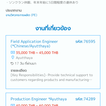
・ソンクラン休暇、年末年始に5日間程度の連休あり
ประเภทงาน
งานวิศวกรการผลิต (PE)
งานที่เกี่ยวข้อง
Field Application Engineer
รหัส:76595
(*Chinese/Ayutthaya)
35,000 THB ~ 45,000 THB
Ayutthaya
17 วัน ที่ผ่านมา
รายละเอียด
[Key Responsibilities]- Provide technical support to
customers regarding products and manufacturing
processes.- Serve as the primary technical contact
between customers and internal teams.- Support
product qualification activities, including process
evaluation and validation.- Investigate and
Production Engineer *Ayuthaya
รหัส:74289
troubleshoot technical and process-related issues.-
40,000 THB ~ 60,000 THB