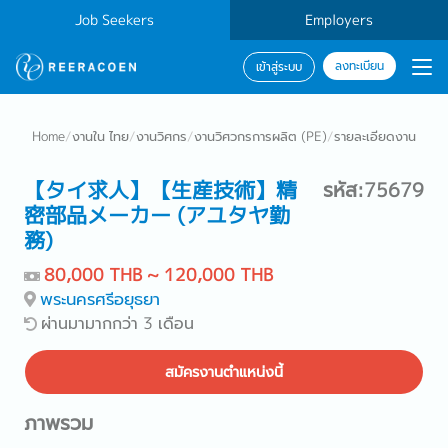
Job Seekers
Employers
ลงทะเบียน
เข้าสู่ระบบ
Home
/
งานใน ไทย
/
งานวิศกร
/
งานวิศวกรการผลิต (PE)
/
รายละเอียดงาน
【タイ求人】【生産技術】精
รหัส:75679
密部品メーカー (アユタヤ勤
務)
80,000 THB ~ 120,000 THB
พระนครศรีอยุธยา
ผ่านมามากกว่า 3 เดือน
สมัครงานตำแหน่งนี้
ภาพรวม