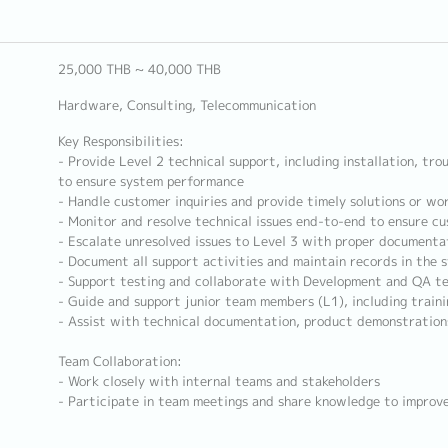
25,000 THB ~ 40,000 THB
Hardware, Consulting, Telecommunication
Key Responsibilities:
- Provide Level 2 technical support, including installation, tr
to ensure system performance
- Handle customer inquiries and provide timely solutions or wo
- Monitor and resolve technical issues end-to-end to ensure c
- Escalate unresolved issues to Level 3 with proper documenta
- Document all support activities and maintain records in the 
- Support testing and collaborate with Development and QA t
- Guide and support junior team members (L1), including train
- Assist with technical documentation, product demonstration
Team Collaboration:
- Work closely with internal teams and stakeholders
- Participate in team meetings and share knowledge to impro