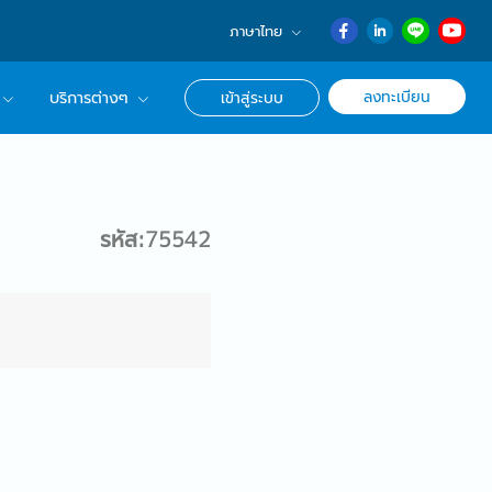
ภาษาไทย
English
ลงทะเบียน
บริการต่างๆ
เข้าสู่ระบบ
日本語
ภาษาไทย
r Advisor ของเรา
簡体中文
ึกษาด้านอาชีพ
รหัส:75542