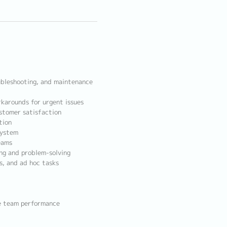
oubleshooting, and maintenance
rkarounds for urgent issues
ustomer satisfaction
tion
system
eams
ing and problem-solving
s, and ad hoc tasks
ve team performance