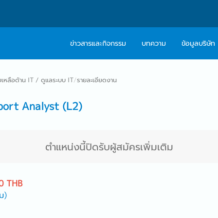
ข่าวสารและกิจกรรม
บทความ
ข้อมูลบริษัท
เกี่ยวกับเรา
ติดต่อ Caree
ยเหลือด้าน IT / ดูแลระบบ IT
/
รายละเอียดงาน
ปรัชญา
บริการให้คำปร
ort Analyst (L2)
สารจากผู้บริหาร
Work With Us
ตำแหน่งนี้ปิดรับผู้สมัครเพิ่มเติม
0 THB
ม)