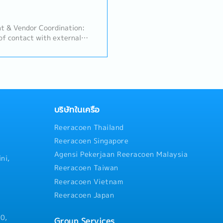
 & Vendor Coordination:
of contact with external
in, troubleshoot, and
systems.- On-Site Store
, practical IT support
ore level to ensure smooth
mize technical downtime.-
ve as the go-to person for
ily IT inquiries,
บริษัทในเครือ
leshooting, and network
Reeracoen Thailand
Reeracoen Singapore
Agensi Pekerjaan Reeracoen Malaysia
ni,
Reeracoen Taiwan
Reeracoen Vietnam
Reeracoen Japan
0,
Group Services