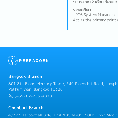
ประมาณ 2 เดือน ที่ผ่านมา
รายละเอียด
- POS System Management
Act as the primary point 
system vendors to mainta
upgrade the store's POS 
Support: Provide hands-on
directly at the retail st
daily operations and mini
Internal IT Helpdesk: Ser
internal staff, handling da
hardware/software troub
connectivity issues.
Bangkok Branch
801 8th Floor, Mercury Tower, 540 Ploenchit Road, Lumphi
Pathum Wan, Bangkok 10330
(+66) 02-253-9800
Chonburi Branch
4/222 Harbormall Bldg. Unit 10C04-05, 10th Floor, Moo 1