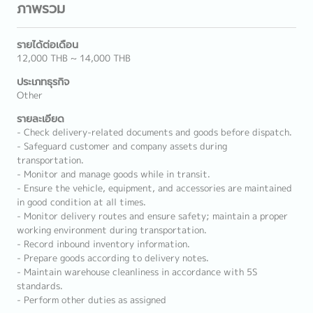
ภาพรวม
รายได้ต่อเดือน
12,000 THB ~ 14,000 THB
ประเภทธุรกิจ
Other
รายละเอียด
- Check delivery-related documents and goods before dispatch.
- Safeguard customer and company assets during
transportation.
- Monitor and manage goods while in transit.
- Ensure the vehicle, equipment, and accessories are maintained
in good condition at all times.
- Monitor delivery routes and ensure safety; maintain a proper
working environment during transportation.
- Record inbound inventory information.
- Prepare goods according to delivery notes.
- Maintain warehouse cleanliness in accordance with 5S
standards.
- Perform other duties as assigned