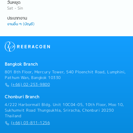
วันหยุด
Sat - Sin
ประเภทงาน
งานอื่น ๆ (บัญชี)
Bangkok Branch
801 8th Floor, Mercury Tower, 540 Ploenchit Road, Lumphini,
Pathum Wan, Bangkok 10330
(+66) 02-253-9800
Chonburi Branch
4/222 Harbormall Bldg. Unit 10C04-05, 10th Floor, Moo 10,
Sukhumvit Road Thungsukhla, Sriracha, Chonburi 20230
Thailand
(+66) 03-811-1256