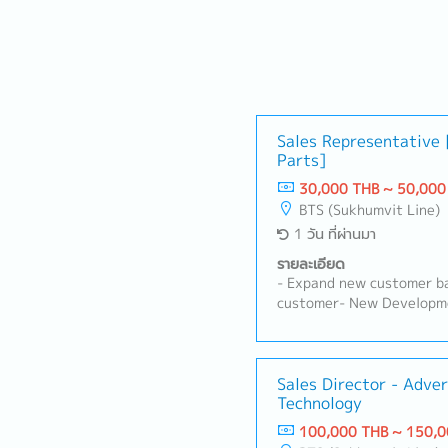
Sales Representative
Parts]
30,000 THB ~ 50,000
BTS (Sukhumvit Line)
1 วัน ที่ผ่านมา
รายละเอียด
- Expand new customer ba
customer- New Developme
Customers (50%)- Visit c
Industrial Estate in Sira
Prachinburi- Sell products
Manufacturer- Follow up 
Sales Director - Adver
Technology
the orders- Prepare and r
manager- Other tasks as
100,000 THB ~ 150,0