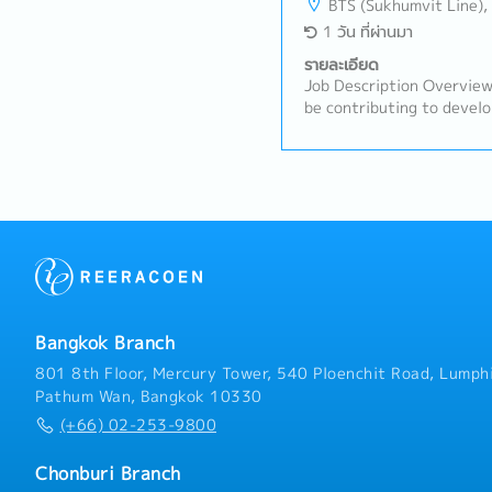
BTS (Sukhumvit Line),
1 วัน ที่ผ่านมา
รายละเอียด
Job Description Overview:
be contributing to develo
strategies and plans ensu
short-term and long-term
motivate subordinates t
engagement and develop a
team.He/She will be work
maintaining & growing co
profit.Responsibilities:- 
media agencies as the top
opportunities and streng
high-quality opportunity 
Bangkok Branch
business and increase prof
relationships with key p
801 8th Floor, Mercury Tower, 540 Ploenchit Road, Lumphi
act as a primary point of
Pathum Wan, Bangkok 10330
shareholders.- Analyze p
(+66) 02-253-9800
occurrences and provide e
the company’s continuity
Chonburi Branch
deep knowledge of the ma