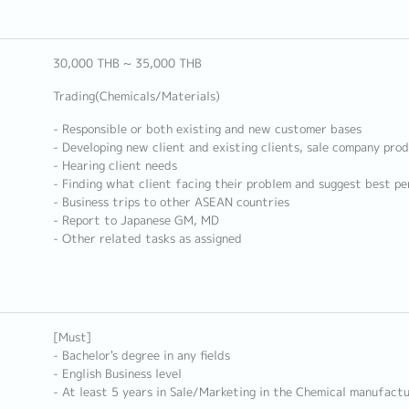
30,000 THB ~ 35,000 THB
Trading(Chemicals/Materials)
- Responsible or both existing and new customer bases
- Developing new client and existing clients, sale company prod
- Hearing client needs
- Finding what client facing their problem and suggest best p
- Business trips to other ASEAN countries
- Report to Japanese GM, MD
- Other related tasks as assigned
[Must]
- Bachelor's degree in any fields
- English Business level
- At least 5 years in Sale/Marketing in the Chemical manufactu