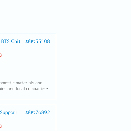
/ BTS Chit
รหัส:55108
B
mestic materials and
ies and local companies
al procurement.For
ond to a wide range of
n of products,
ces, and information.
 Support
รหัส:76892
new sales person to
ummary】- Handing
B
nding new customers in