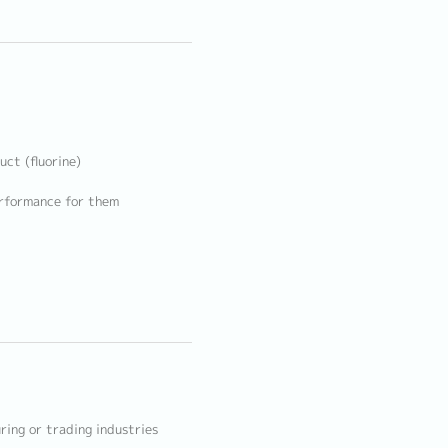
uct (fluorine)
erformance for them
ring or trading industries