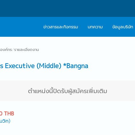
ข่าวสารและกิจกรรม
บทความ
ข้อมูลบริษัท
เกี่ยวกับเรา
ติดต่อ Caree
องค์กร
/
รายละเอียดงาน
ปรัชญา
บริการให้คำปร
s Executive (Middle) *Bangna
สารจากผู้บริหาร
Work With Us
ตำแหน่งนี้ปิดรับผู้สมัครเพิ่มเติม
0 THB
มวิท)