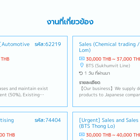
งานที่เกี่ยวข้อง
 [Automotive
รหัส:62219
Sales (Chemical trading 
Lom)
 THB
30,000 THB ~ 37,000 TH
BTS (Sukhumvit Line)
1 วัน ที่ผ่านมา
รายละเอียด
ses and maintain exist
【Our business】We supply do
nt (50%), Existing
products to Japanese compan
ustomer by yourself to
in Thailand, and develop loc
cha, Amatanakorn,
domestic customers, we resp
 to Tier 1 or 2 of
needs, including the provisio
progress of business achieve
tising
รหัส:74404
import/export business servi
[Urgent] Sales and Sales
(BTS Thong Lo)
eport results, status to the
【Hiring reason】To look for 
signed
expand our business【Job s
00 THB
30,000 THB ~ 40,000 TH
existing customers and expa