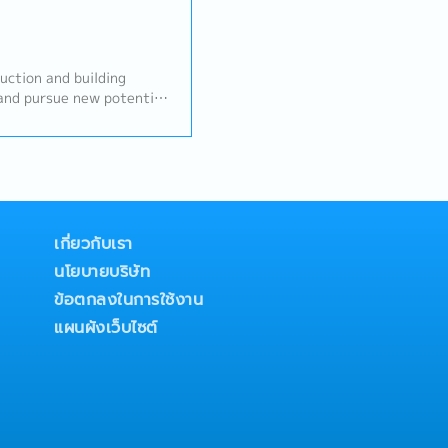
mponents, rubber and
sourcing, stock
nsactions- Delivery
with suppliers and
ction and building
and prepare for
 and pursue new potential
th customer, supplier,
s, developers,
eholders- Report to the
struction
edSales area: Rayong,
lationships with existing
 areas
quirements.- Propose ideas
ld connections with
y reports in the
de on-site client
เกี่ยวกับเรา
sis.- Perform any
นโยบายบริษัท
ข้อตกลงในการใช้งาน
แผนผังเว็บไซต์