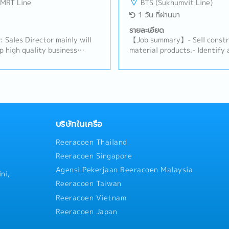
 MRT Line
BTS (Sukhumvit Line)
the consumer electronics co
1 วัน ที่ผ่านมา
plastic industries- Sale and 
management and domestic tra
รายละเอียด
Management, communication 
 Sales Director mainly will
【Job summary】- Sell constru
customers, creating reports 
p high quality business
material products.- Identify
presentation- Communicate wi
ring their alignment with
clients (architects, designer
colleague to contribute stak
 objectives.Lead and
distributors, and related con
sales manager- Task as need
o advance employee
subcontractors).- Maintain re
Chonburi, other Surrounding
 high performing sales
clients and support their re
ing closely with CEO on
to expand the market and bui
mpany's
related clients.- Prepare dail
Drive sales activities toward
company's CRM system.- Provi
บริษัทในเครือ
 priority to expand business
support on a case-by-case ba
Reeracoen Thailand
then market presence.- Make
assigned tasks.
decisions to advance the
Reeracoen Singapore
its.- Build trusted
Agensi Pekerjaan Reeracoen Malaysia
artners and stakeholders and
ni,
 contact for important
Reeracoen Taiwan
roblematic situations and
Reeracoen Vietnam
ffective solutions to ensure
Reeracoen Japan
 and growth.- Maintain a
rkets and industry of the