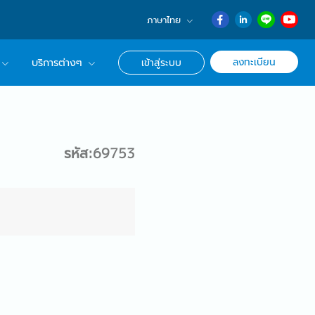
ภาษาไทย
English
ลงทะเบียน
บริการต่างๆ
เข้าสู่ระบบ
日本語
ภาษาไทย
r Advisor ของเรา
簡体中文
ึกษาด้านอาชีพ
รหัส:69753