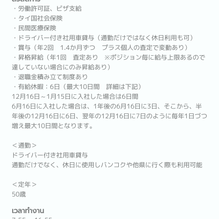
・労働許可証、ビザ支給
・タイ国社会保険
・民間医療保険
・ドライバー付き社用車貸与（通勤だけではなく休日利用も可）
・賞与（年2回 1.4か月ずつ プラス個人の査定で変動あり）
・昇格昇給（年1回 査定あり ※ポジション毎に給与上限あるので
達していない場合にのみ昇給あり）
・退職金積み立て制度あり
・有給休暇：6日（最大10日間 詳細は下記）
12月16日～1月15日に入社した場合は6日間
6月16日に入社した場合は、1年後の6月16日に3日、そこから、半
年後の12月16日に6日、翌年の12月16日に7日のように毎年1日づつ
増え最大10日間となります。
＜通勤＞
ドライバー付き社用車貸与
通勤だけでなく、休日に使用しバンコクや他県に行く際も利用可能
＜定年＞
50歳
เวลาทำงาน