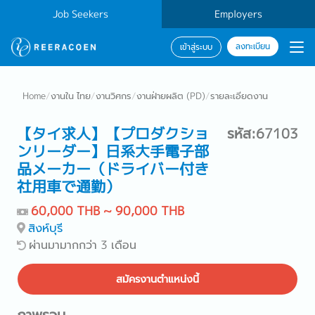
Job Seekers
Employers
ลงทะเบียน
เข้าสู่ระบบ
Home
/
งานใน ไทย
/
งานวิศกร
/
งานฝ่ายผลิต (PD)
/
รายละเอียดงาน
【タイ求人】【プロダクショ
รหัส:67103
ンリーダー】日系大手電子部
品メーカー（ドライバー付き
社用車で通勤）
60,000 THB ~ 90,000 THB
สิงห์บุรี
ผ่านมามากกว่า 3 เดือน
สมัครงานตำแหน่งนี้
ภาพรวม